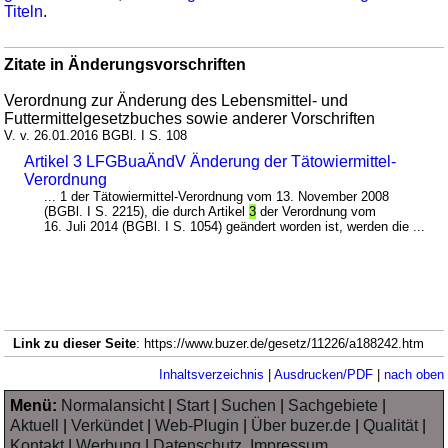
Titeln
.
Zitate in Änderungsvorschriften
Verordnung zur Änderung des Lebensmittel- und
Futtermittelgesetzbuches sowie anderer Vorschriften
V. v. 26.01.2016 BGBl. I S. 108
Artikel 3 LFGBuaÄndV Änderung der Tätowiermittel-
Verordnung
... 1 der Tätowiermittel-Verordnung vom 13. November 2008
(BGBl. I S. 2215), die durch Artikel
3
der Verordnung vom
16. Juli 2014 (BGBl. I S. 1054) geändert worden ist, werden die ...
Link zu dieser Seite
: https://www.buzer.de/gesetz/11226/a188242.htm
Inhaltsverzeichnis
|
Ausdrucken/PDF
|
nach oben
Menü:
Normalansicht
|
Start
|
Suchen
|
Sachgebiete
|
Aktuell
|
Verkündet
|
Web-Plugin
|
Über buzer.de
|
Qualität
|
Kontakt
|
Werbung
|
Datenschutz, Impressum