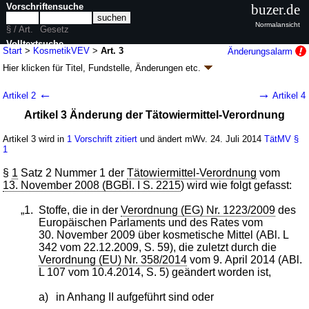
Vorschriftensuche
buzer.de
Normalansicht
§ / Art.
Gesetz
Volltextsuche
Start
>
KosmetikVEV
>
Art. 3
Änderungsalarm
Hier klicken für
Titel, Fundstelle, Änderungen
etc.
nur in KosmetikVEV
Artikel 3 - Verordnung zur Anpassung
←
→
Artikel 2
Artikel 4
kosmetikrechtlicher Vorschriften und weiterer
Artikel 3 Änderung der Tätowiermittel-Verordnung
Vorschriften an die Verordnung (EG) Nr.
1223/2009 über kosmetische Mittel
Artikel 3 wird in
1 Vorschrift zitiert
und ändert mWv. 24. Juli 2014
TätMV
§
(KosmetikVEV
k.a.Abk.
)
1
V. v. 16.07.2014
BGBl. I S. 1054
(
Nr. 32
); Geltung ab 24.07.2014
§
1
Satz 2 Nummer 1 der
Tätowiermittel-Verordnung
vom
4 Änderungen
|
Drucksachen / Entwurf / Begründung
|
13. November 2008 (BGBl. I S. 2215
) wird wie folgt gefasst:
wird in 7 Vorschriften zitiert
„1.
Stoffe, die in der
Verordnung (EG) Nr. 1223/2009
des
Europäischen Parlaments und des Rates vom
30. November 2009 über kosmetische Mittel (ABl. L
342 vom 22.12.2009, S. 59), die zuletzt durch die
Verordnung (EU) Nr. 358/2014
vom 9. April 2014 (ABl.
L 107 vom 10.4.2014, S. 5) geändert worden ist,
a)
in Anhang II aufgeführt sind oder