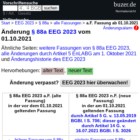
Vorschriftensuche
buzer.de
Normalansicht
§ / Art.
Gesetz
Volltextsuche
Start
>
EEG 2023
>
§ 88a
>
alle Fassungen
>
a.F. Fassung ab 01.10.2021
Änderungsalarm
Änderung
§ 88a EEG 2023
vom
nur in EEG 2023
01.10.2021
Ähnliche Seiten:
weitere Fassungen von § 88a EEG 2023
,
alle Änderungen durch Artikel 5 EnLABG am 1. Oktober 2021
und
Änderungshistorie des EEG 2023
Hervorhebungen:
alter Text
,
neuer Text
Änderung verpasst?
EEG 2023 hier überwachen!
§ 88a EEG 2023 a.F. (alte
§ 88a EEG 2023 n.F. (neue
Fassung)
Fassung)
in der vor dem 01.10.2021
in der am 01.10.2021
geltenden Fassung
geltenden Fassung
durch Artikel 5 G. v. 13.05.2019
BGBl. I S. 706; dieser geändert
durch Artikel 14 G. v.
16.07.2021 BGBl. I S. 3026
←
→
frühere Fassung von § 88a
nächste Fassung von § 88a