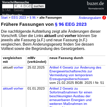
Vorschriftensuche
buzer.de
Normalansicht
§ / Art.
Gesetz
Volltextsuche
Start
>
EEG 2023
>
§ 96
>
alte Fassungen
Änderungsalarm
Frühere Fassungen von
§ 96 EEG 2023
nur in EEG 2023
Die nachfolgende Aufstellung zeigt alle Änderungen dieser
Vorschrift. Über die Links
aktuell
und
vorher
können Sie
jeweils alte Fassung (a.F.) und neue Fassung (n.F.)
vergleichen. Beim Änderungsgesetz finden Sie dessen
Volltext sowie die Begründung des Gesetzgebers.
vergleichen
mWv
neue Fassung durch
mit
(verkündet)
aktuell
vorher
25.02.2025
Artikel 4 Gesetz zur Änderung des
Energiewirtschaftsrechts zur
Vermeidung von temporären
Erzeugungsüberschüssen
vom 21.02.2025 BGBl. 2025 I Nr. 51
aktuell
vorher
01.01.2023
Artikel 2 Gesetz zu
Sofortmaßnahmen für einen
beschleunigten Ausbau der
erneuerbaren Energien und
weiteren Maßnahmen im