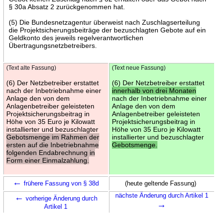
§ 30a Absatz 2 zurückgenommen hat.
(5) Die Bundesnetzagentur überweist nach Zuschlagserteilung
die Projektsicherungsbeiträge der bezuschlagten Gebote auf ein
Geldkonto des jeweils regelverantwortlichen
Übertragungsnetzbetreibers.
(Text alte Fassung)
(Text neue Fassung)
(6) Der Netzbetreiber erstattet
(6) Der Netzbetreiber erstattet
nach der Inbetriebnahme einer
innerhalb von drei Monaten
Anlage den von dem
nach der Inbetriebnahme einer
Anlagenbetreiber geleisteten
Anlage den von dem
Projektsicherungsbeitrag in
Anlagenbetreiber geleisteten
Höhe von 35 Euro je Kilowatt
Projektsicherungsbeitrag in
installierter und bezuschlagter
Höhe von 35 Euro je Kilowatt
Gebotsmenge im Rahmen der
installierter und bezuschlagter
ersten auf die Inbetriebnahme
Gebotsmenge.
folgenden Endabrechnung in
Form einer Einmalzahlung.
←
frühere Fassung von § 38d
(heute geltende Fassung)
←
nächste Änderung durch Artikel 1
vorherige Änderung durch
→
Artikel 1