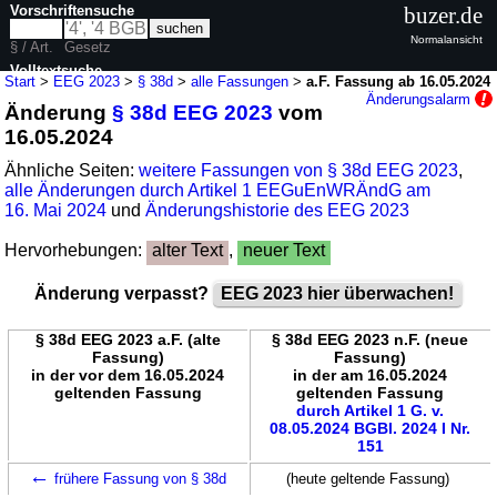
Vorschriftensuche
buzer.de
Normalansicht
§ / Art.
Gesetz
Volltextsuche
Start
>
EEG 2023
>
§ 38d
>
alle Fassungen
>
a.F. Fassung ab 16.05.2024
Änderungsalarm
Änderung
§ 38d EEG 2023
vom
nur in EEG 2023
16.05.2024
Ähnliche Seiten:
weitere Fassungen von § 38d EEG 2023
,
alle Änderungen durch Artikel 1 EEGuEnWRÄndG am
16. Mai 2024
und
Änderungshistorie des EEG 2023
Hervorhebungen:
alter Text
,
neuer Text
Änderung verpasst?
EEG 2023 hier überwachen!
§ 38d EEG 2023 a.F. (alte
§ 38d EEG 2023 n.F. (neue
Fassung)
Fassung)
in der vor dem 16.05.2024
in der am 16.05.2024
geltenden Fassung
geltenden Fassung
durch Artikel 1 G. v.
08.05.2024 BGBl. 2024 I Nr.
151
←
frühere Fassung von § 38d
(heute geltende Fassung)