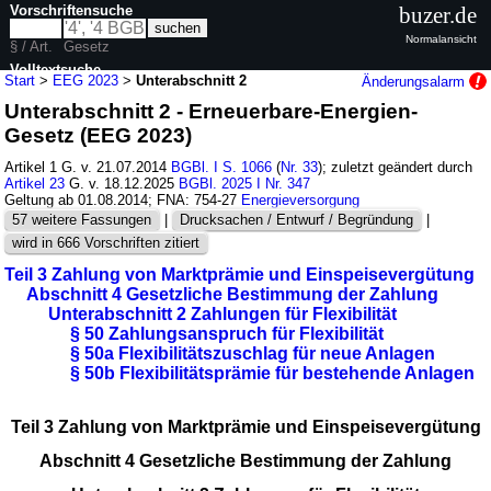
Vorschriftensuche
buzer.de
Normalansicht
§ / Art.
Gesetz
Volltextsuche
Start
>
EEG 2023
>
Unterabschnitt 2
Änderungsalarm
Unterabschnitt 2 - Erneuerbare-Energien-
nur in EEG 2023
Gesetz (EEG 2023)
Artikel 1 G. v. 21.07.2014
BGBl. I S. 1066
(
Nr. 33
); zuletzt geändert durch
Artikel 23
G. v. 18.12.2025
BGBl. 2025 I Nr. 347
Geltung ab 01.08.2014; FNA: 754-27
Energieversorgung
57 weitere Fassungen
|
Drucksachen / Entwurf / Begründung
|
wird in 666 Vorschriften zitiert
Teil 3 Zahlung von Marktprämie und Einspeisevergütung
Abschnitt 4 Gesetzliche Bestimmung der Zahlung
Unterabschnitt 2 Zahlungen für Flexibilität
§ 50 Zahlungsanspruch für Flexibilität
§ 50a Flexibilitätszuschlag für neue Anlagen
§ 50b Flexibilitätsprämie für bestehende Anlagen
Teil 3 Zahlung von Marktprämie und Einspeisevergütung
Abschnitt 4 Gesetzliche Bestimmung der Zahlung