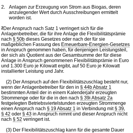
2.
Anlagen zur Erzeugung von Strom aus Biogas, deren
anzulegender Wert durch Ausschreibungen ermittelt
worden ist.
2
Der Anspruch nach Satz 1 verringert sich für die
Anlagenbetreiber, die für ihre Anlage die Flexibilitätsprämie
nach
§ 50b
dieses Gesetzes oder nach der für sie
maßgeblichen Fassung des
Erneuerbare-Energien-Gesetzes
in Anspruch genommen haben, für denjenigen Leistungsteil,
der sich als Quotient aus der Gesamtsumme der für diese
Anlage in Anspruch genommenen Flexibilitätsprämie in Euro
und 1.300 Euro je Kilowatt ergibt, auf 50 Euro je Kilowatt
installierter Leistung und Jahr.
(2) Der Anspruch auf den Flexibilitätszuschlag besteht nur,
wenn der Anlagenbetreiber für den in
§ 44b Absatz 1
bestimmten Anteil der in einem Kalenderjahr erzeugten
Strommenge oder für die in den nach
§ 39i Absatz 2a
festgelegten Betriebsviertelstunden erzeugten Strommenge
einen Anspruch nach
§ 19 Absatz 1
in Verbindung mit
§ 39
,
§ 42
oder
§ 43
in Anspruch nimmt und dieser Anspruch nicht
nach
§ 52
verringert ist.
(3) Der Flexibilitätszuschlag kann für die gesamte Dauer