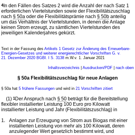
4
In den Fällen des Satzes 2 wird die Anzahl der nach Satz 1
erforderlichen Viertelstunden sowie der Flexibilitätszuschlag
nach
§ 50a
oder die Flexibilitätsprämie nach
§ 50b
anteilig
um das Verhältnis der Viertelstunden, in denen die Anlage
keinen Strom erzeugt, zu sämtlichen Viertelstunden des
jeweiligen Kalenderjahres gekürzt.
Text in der Fassung des
Artikels 1 Gesetz zur Änderung des Erneuerbare-
Energien-Gesetzes und weiterer energierechtlicher Vorschriften G. v.
21. Dezember 2020 BGBl. I S. 3138
m.W.v. 1. Januar 2021
Inhaltsverzeichnis
|
Ausdrucken/PDF
|
nach oben
§ 50a Flexibilitätszuschlag für neue Anlagen
§ 50a hat
5 frühere Fassungen
und wird in
21 Vorschriften zitiert
(1)
1
Der Anspruch nach
§ 50
beträgt für die Bereitstellung
flexibler installierter Leistung 100 Euro pro Kilowatt
installierter Leistung und Jahr (Flexibilitätszuschlag) in
1.
Anlagen zur Erzeugung von Strom aus Biogas mit einer
installierten Leistung von mehr als 100 Kilowatt, deren
anzulegender Wert gesetzlich bestimmt wird, und