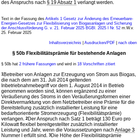
des Anspruchs nach
§ 19 Absatz 1
verlangt werden.
Text in der Fassung des
Artikels 1 Gesetz zur Änderung des Erneuerbare-
Energien-Gesetzes zur Flexibilisierung von Biogasanlagen und Sicherung
der Anschlussförderung G. v. 21. Februar 2025 BGBl. 2025 I Nr. 52
m.W.v.
25. Februar 2025
Inhaltsverzeichnis
|
Ausdrucken/PDF
|
nach oben
§ 50b Flexibilitätsprämie für bestehende Anlagen
§ 50b hat
2 frühere Fassungen
und wird in
18 Vorschriften zitiert
1
Betreiber von Anlagen zur Erzeugung von Strom aus Biogas,
die nach dem am 31. Juli 2014 geltenden
Inbetriebnahmebegriff vor dem 1. August 2014 in Betrieb
genommen worden sind, können ergänzend zu einer
Veräußerung des Stroms in den Veräußerungsformen einer
Direktvermarktung von dem Netzbetreiber eine Prämie für die
Bereitstellung zusätzlich installierter Leistung für eine
bedarfsorientierte Stromerzeugung (Flexibilitätsprämie)
verlangen.
2
Der Anspruch nach Satz 1 beträgt 130 Euro pro
Kilowatt flexibel bereitgestellter zusätzlich installierter
Leistung und Jahr, wenn die Voraussetzungen nach
Anlage 3
Nummer I
erfüllt sind.
3
Die Höhe der Flexibilitätsprämie