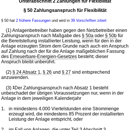
Unterabschnitt 2 Zahlungen für Flexibilität
§ 50 Zahlungsanspruch für Flexibilität
§ 50 hat
2 frühere Fassungen
und wird in
39 Vorschriften zitiert
(1) Anlagenbetreiber haben gegen den Netzbetreiber einen
Zahlungsanspruch nach Maßgabe des
§ 50a
oder
§ 50b
für
die Bereitstellung installierter Leistung, wenn für den in der
Anlage erzeugten Strom dem Grunde nach auch ein Anspruch
auf Zahlung nach der für die Anlage maßgeblichen Fassung
des
Erneuerbare-Energien-Gesetzes
besteht; dieser
Anspruch bleibt unberührt.
(2)
§ 24 Absatz 1
,
§ 26
und
§ 27
sind entsprechend
anzuwenden.
(3)
1
Der Zahlungsanspruch nach Absatz 1 besteht
unbeschadet der übrigen Voraussetzungen nur, wenn in der
Anlage in dem jeweiligen Kalenderjahr
1.
in mindestens 4.000 Viertelstunden eine Strommenge
erzeugt wird, die mindestens 85 Prozent der installierten
Leistung der Anlage entspricht, oder
2.
im Fall von Anlagen, die unter Teil 3 Abschnitt 3