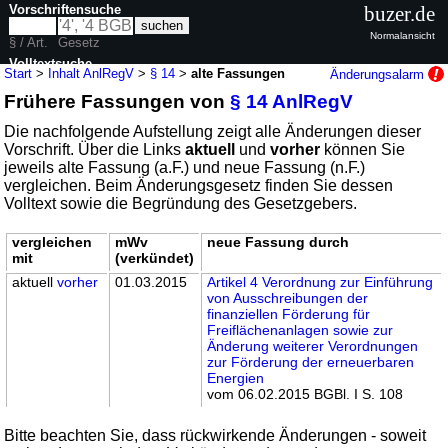
Vorschriftensuche
buzer.de
Normalansicht
§ / Art.
Gesetz
Volltextsuche
Start
>
Inhalt AnlRegV
>
§ 14
>
alte Fassungen
Änderungsalarm
Frühere Fassungen von
§ 14 AnlRegV
nur in AnlRegV
Die nachfolgende Aufstellung zeigt alle Änderungen dieser
Vorschrift. Über die Links
aktuell
und
vorher
können Sie
jeweils alte Fassung (a.F.) und neue Fassung (n.F.)
vergleichen. Beim Änderungsgesetz finden Sie dessen
Volltext sowie die Begründung des Gesetzgebers.
vergleichen
mWv
neue Fassung durch
mit
(verkündet)
aktuell
vorher
01.03.2015
Artikel 4 Verordnung zur Einführung
von Ausschreibungen der
finanziellen Förderung für
Freiflächenanlagen sowie zur
Änderung weiterer Verordnungen
zur Förderung der erneuerbaren
Energien
vom 06.02.2015 BGBl. I S. 108
Bitte beachten Sie, dass rückwirkende Änderungen - soweit