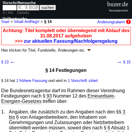
Vorschriftensuche
buzer.de
Normalansicht
§ / Art.
Gesetz
Volltextsuche
Start
>
Inhalt AnlRegV
>
§ 14
Änderungsalarm
nur in AnlRegV
Achtung: Titel komplett oder überwiegend mit Ablauf des
31.08.2017 aufgehoben
>>>
zur aktuellen Fassung/Nachfolgeregelung
Hier klicken für
Titel, Fundstelle, Änderungen
etc.
§ 14 - Anlagenregisterverordnung (AnlRegV)
←
→
§ 13
§ 15
V. v. 01.08.2014
BGBl. I S. 1320
(
Nr. 37
); aufgehoben durch
Artikel 2
Abs. 2
§ 14 Festlegungen
V. v. 10.04.2017
BGBl. I S. 842
Geltung ab 05.08.2014; FNA: 754-27-1
Energieversorgung
§ 14 hat
1 frühere Fassung
und wird in
1 Vorschrift zitiert
7 weitere Fassungen
|
wird in 18 Vorschriften zitiert
Abschnitt 4 Sonstige Bestimmungen
Die Bundesnetzagentur darf im Rahmen dieser Verordnung
Festlegungen nach §
93
Nummer 12 des
Erneuerbare-
Energien-Gesetzes
treffen über:
1.
Angaben, die zusätzlich zu den Angaben nach den §§
3
bis
6
von Anlagenbetreibern, den Inhabern von
Genehmigungen und Zulassungen oder Netzbetreibern
übermittelt werden müssen, soweit dies nach §
6
Absatz 1