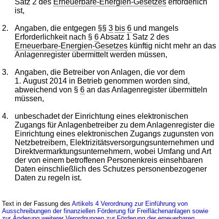
Satz 2 des
Erneuerbare-Energien-Gesetzes
erforderlich
ist,
2.
Angaben, die entgegen §§
3
bis
6
und mangels
Erforderlichkeit nach §
6
Absatz 1 Satz 2 des
Erneuerbare-Energien-Gesetzes
künftig nicht mehr an das
Anlagenregister übermittelt werden müssen,
3.
Angaben, die Betreiber von Anlagen, die vor dem
1. August 2014 in Betrieb genommen worden sind,
abweichend von §
6
an das Anlagenregister übermitteln
müssen,
4.
unbeschadet der Einrichtung eines elektronischen
Zugangs für Anlagenbetreiber zu dem Anlagenregister die
Einrichtung eines elektronischen Zugangs zugunsten von
Netzbetreibern, Elektrizitätsversorgungsunternehmen und
Direktvermarktungsunternehmern, wobei Umfang und Art
der von einem betroffenen Personenkreis einsehbaren
Daten einschließlich des Schutzes personenbezogener
Daten zu regeln ist.
Text in der Fassung des
Artikels 4 Verordnung zur Einführung von
Ausschreibungen der finanziellen Förderung für Freiflächenanlagen sowie
zur Änderung weiterer Verordnungen zur Förderung der erneuerbaren