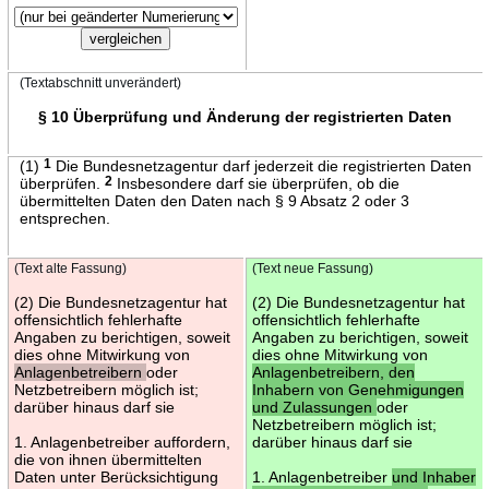
(Textabschnitt unverändert)
§ 10 Überprüfung und Änderung der registrierten Daten
(1)
1
Die Bundesnetzagentur darf jederzeit die registrierten Daten
überprüfen.
2
Insbesondere darf sie überprüfen, ob die
übermittelten Daten den Daten nach § 9 Absatz 2 oder 3
entsprechen.
(Text alte Fassung)
(Text neue Fassung)
(2) Die Bundesnetzagentur hat
(2) Die Bundesnetzagentur hat
offensichtlich fehlerhafte
offensichtlich fehlerhafte
Angaben zu berichtigen, soweit
Angaben zu berichtigen, soweit
dies ohne Mitwirkung von
dies ohne Mitwirkung von
Anlagenbetreibern
oder
Anlagenbetreibern, den
Netzbetreibern möglich ist;
Inhabern von Genehmigungen
darüber hinaus darf sie
und Zulassungen
oder
Netzbetreibern möglich ist;
1. Anlagenbetreiber auffordern,
darüber hinaus darf sie
die von ihnen übermittelten
Daten unter Berücksichtigung
1. Anlagenbetreiber
und Inhaber