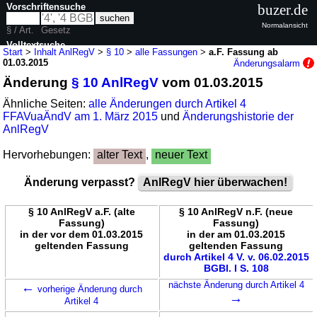
Vorschriftensuche
buzer.de
Normalansicht
§ / Art.
Gesetz
Volltextsuche
Start
>
Inhalt AnlRegV
>
§ 10
>
alle Fassungen
>
a.F. Fassung ab
01.03.2015
Änderungsalarm
nur in AnlRegV
Änderung
§ 10 AnlRegV
vom 01.03.2015
Ähnliche Seiten:
alle Änderungen durch Artikel 4
FFAVuaÄndV am 1. März 2015
und
Änderungshistorie der
AnlRegV
Hervorhebungen:
alter Text
,
neuer Text
Änderung verpasst?
AnlRegV hier überwachen!
§ 10 AnlRegV a.F. (alte
§ 10 AnlRegV n.F. (neue
Fassung)
Fassung)
in der vor dem 01.03.2015
in der am 01.03.2015
geltenden Fassung
geltenden Fassung
durch Artikel 4 V. v. 06.02.2015
BGBl. I S. 108
←
nächste Änderung durch Artikel 4
vorherige Änderung durch
→
Artikel 4