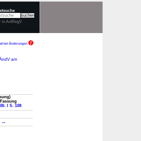
extsuche
r in AnlRegV
il bei Änderungen
uaÄndV am
sung)
n Fassung
Bl. I S. 108
→
→
4