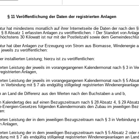
§ 11 Veröffentlichung der Daten der registrierten Anlagen
r hat mindestens monatlich auf ihrer Internetseite die Daten der nach den §
h § 8 Absatz 1 erfassten Anlagen zu veröffentlichen.
2
Der Standort von Anlage
on höchstens 30 Kilowatt ist nur mit der Postleitzahl sowie dem Gemeindeschl
ur hat über Anlagen zur Erzeugung von Strom aus Biomasse, Windenergie a
 jeweils zu veröffentlichen:
 installierten Leistung; hierzu ist zu veröffentlichen:
ierten Leistung der jeweils im vorangegangenen Kalendermonat nach § 3 in Ve
egistrierten Anlagen,
ierten Leistung der jeweils im vorangegangenen Kalendermonat nach § 5 Absa
 in Verbindung mit § 7 als endgültig stillgelegt registrierten Windenergieanla
n an Land die Differenz aus den Werten nach den Buchstaben a und b,
n Kalendertag des auf einen Bezugszeitraum nach § 28 Absatz 4, § 29 Absat
e-Energien-Gesetzes folgenden Kalendermonats den Zubau im jeweiligen Bez
hen:
ierten Leistung der in dem jeweiligen Bezugszeitraum nach § 3 in Verbindung 
en Anlagen,
ierten Leistung der in dem jeweiligen Bezugszeitraum nach § 5 Absatz 2 oder
ndung mit § 7 als endgültig stillgelegt registrierten Windenergieanlagen an Lan