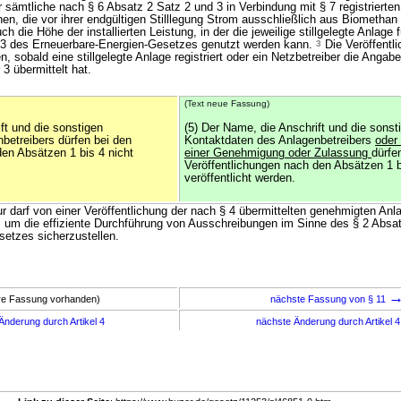
 sämtliche nach § 6 Absatz 2 Satz 2 und 3 in Verbindung mit § 7 registrierte
hen, die vor ihrer endgültigen Stilllegung Strom ausschließlich aus Biomethan
uch die Höhe der installierten Leistung, in der die jeweilige stillgelegte Anlage
 3 des Erneuerbare-Energien-Gesetzes genutzt werden kann.
3
Die Veröffentl
n, sobald eine stillgelegte Anlage registriert oder ein Netzbetreiber die Angab
 übermittelt hat.
(Text neue Fassung)
ft und die sonstigen
(5) Der Name, die Anschrift und die sonst
betreibers dürfen bei den
Kontaktdaten des Anlagenbetreibers
oder
den Absätzen 1 bis 4 nicht
einer Genehmigung oder Zulassung
dürfe
Veröffentlichungen nach den Absätzen 1 b
veröffentlicht werden.
r darf von einer Veröffentlichung der nach § 4 übermittelten genehmigten An
st, um die effiziente Durchführung von Ausschreibungen im Sinne des § 2 Absa
etzes sicherzustellen.
ere Fassung vorhanden)
nächste Fassung von § 11
Änderung durch Artikel 4
nächste Änderung durch Artikel 