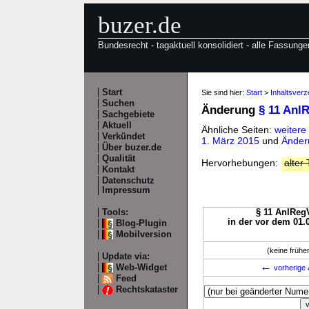
buzer.de
Bundesrecht - tagaktuell konsolidiert - alle Fassunge
Start
Sie sind hier:
Start
>
Inhaltsverz
Suchen
Änderung
§ 11 Anl
Sachgebiete
Aktuell
Ähnliche Seiten:
weitere
Verkündet
1. März 2015
und
Änder
Über buzer.de
Qualität
Hervorhebungen:
alter 
Kontakt
Datenschutz
Impressum
Tools:
§ 11 AnlRegV
in der vor dem 01.
Blog-Plugin
Mobilversion
(keine früh
Update via:
←
Web-Widget
vorherige 
Feed
Rechtskataster