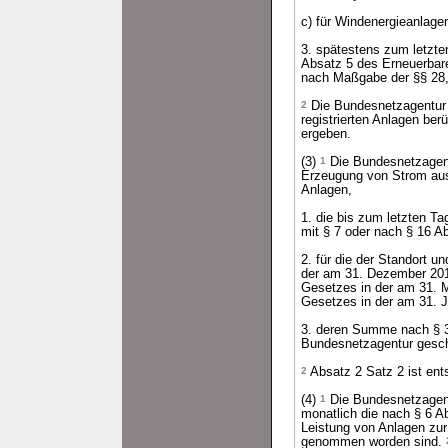
c) für Windenergieanlage
3. spätestens zum letzte
Absatz 5 des Erneuerbar
nach Maßgabe der §§ 28,
2
Die Bundesnetzagentur da
registrierten Anlagen ber
ergeben.
(3)
1
Die Bundesnetzagentu
Erzeugung von Strom aus 
Anlagen,
1. die bis zum letzten 
mit § 7 oder nach § 16 Ab
2. für die der Standort u
der am 31. Dezember 201
Gesetzes in der am 31. 
Gesetzes in der am 31. J
3. deren Summe nach § 3
Bundesnetzagentur gesch
2
Absatz 2 Satz 2 ist en
(4)
1
Die Bundesnetzagent
monatlich die nach § 6 Ab
Leistung von Anlagen zur
genommen worden sind.