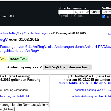
Vorschriftensuche
Vollt
§ / Artikel
Gesetz
n seit 2006
nu
eichnis AnlRegV
>
§ 11
>
alle Fassungen
>
a.F. Fassung ab 01.03.2015
Ma
RegV
vom 01.03.2015
 Fassungen von § 11 AnlRegV
,
alle Änderungen durch Artikel 4 FFAV
ungshistorie der AnlRegV
Text
,
neuer Text
Änderung verpasst?
AnlRegV hier überwachen!
 a.F. (alte Fassung)
§ 11 AnlRegV n.F. (neue Fas
03.2015 geltenden Fassung
in der am 01.03.2015 geltende
durch Artikel 4 V. v. 06.02.2015 BG
ere Fassung vorhanden)
nächste Fassung von § 11
Änderung durch Artikel 4
nächste Änderung durch Artikel 