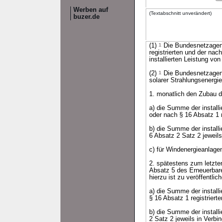
Werben auf
(Textabschnitt unverändert)
buzer.de
(1)
1
Die Bundesnetzagentu
registrierten und der nac
installierten Leistung v
(2)
1
Die Bundesnetzagent
solarer Strahlungsenergie
1. monatlich den Zubau der
a) die Summe der install
oder nach § 16 Absatz 1 r
b) die Summe der install
6 Absatz 2 Satz 2 jeweils
c) für Windenergieanlage
2. spätestens zum letzte
Absatz 5 des Erneuerbar
hierzu ist zu veröffentlic
a) die Summe der install
§ 16 Absatz 1 registriert
b) die Summe der install
2 Satz 2 jeweils in Verbi