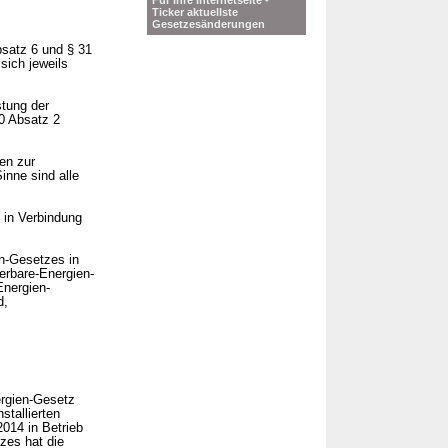
Für Ihre Internetseite -
Ticker aktuellste
Gesetzesänderungen
bsatz 6 und § 31
sich jeweils
stung der
10 Absatz 2
en zur
inne sind alle
 in Verbindung
en-Gesetzes in
rbare-Energien-
nergien-
d,
rgien-Gesetz
stallierten
014 in Betrieb
zes hat die