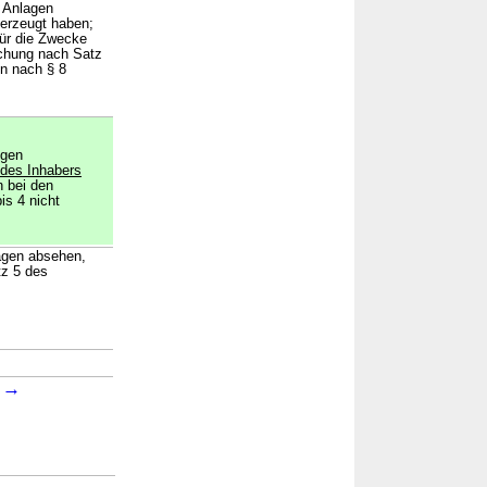
n Anlagen
 erzeugt haben;
 für die Zwecke
ichung nach Satz
en nach § 8
igen
 des Inhabers
n bei den
is 4 nicht
lagen absehen,
tz 5 des
→
→
4