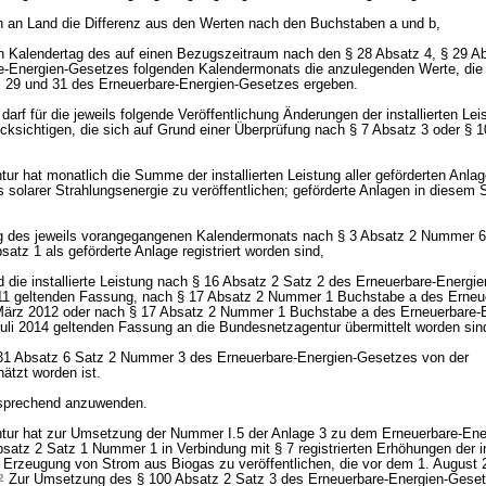
n an Land die Differenz aus den Werten nach den Buchstaben a und b,
n Kalendertag des auf einen Bezugszeitraum nach den § 28 Absatz 4, § 29 A
e-Energien-Gesetzes folgenden Kalendermonats die anzulegenden Werte, die 
 29 und 31 des Erneuerbare-Energien-Gesetzes ergeben.
rf für die jeweils folgende Veröffentlichung Änderungen der installierten Lei
ücksichtigen, die sich auf Grund einer Überprüfung nach § 7 Absatz 3 oder § 
r hat monatlich die Summe der installierten Leistung aller geförderten Anlag
solarer Strahlungsenergie zu veröffentlichen; geförderte Anlagen in diesem S
Tag des jeweils vorangegangenen Kalendermonats nach § 3 Absatz 2 Nummer 6
satz 1 als geförderte Anlage registriert worden sind,
nd die installierte Leistung nach § 16 Absatz 2 Satz 2 des Erneuerbare-Energi
1 geltenden Fassung, nach § 17 Absatz 2 Nummer 1 Buchstabe a des Erneue
März 2012 oder nach § 17 Absatz 2 Nummer 1 Buchstabe a des Erneuerbare-E
uli 2014 geltenden Fassung an die Bundesnetzagentur übermittelt worden sin
1 Absatz 6 Satz 2 Nummer 3 des Erneuerbare-Energien-Gesetzes von der
ätzt worden ist.
tsprechend anzuwenden.
ur hat zur Umsetzung der Nummer I.5 der Anlage 3 zu dem Erneuerbare-Ene
satz 2 Satz 1 Nummer 1 in Verbindung mit § 7 registrierten Erhöhungen der in
 Erzeugung von Strom aus Biogas zu veröffentlichen, die vor dem 1. August 2
2
Zur Umsetzung des § 100 Absatz 2 Satz 3 des Erneuerbare-Energien-Geset