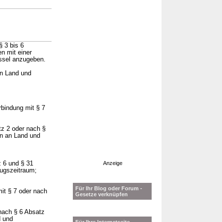
§ 3 bis 6
n mit einer
üssel anzugeben.
n Land und
rbindung mit § 7
tz 2 oder nach §
gen an Land und
z 6 und § 31
Anzeige
ugszeitraum;
Für Ihr Blog oder Forum -
mit § 7 oder nach
Gesetze verknüpfen
 nach § 6 Absatz
d und