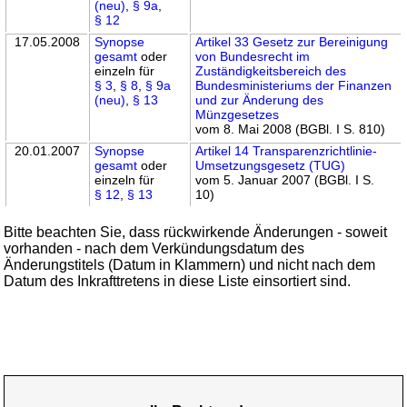
(neu)
,
§ 9a
,
§ 12
17.05.2008
Synopse
Artikel 33 Gesetz zur Bereinigung
gesamt
oder
von Bundesrecht im
einzeln für
Zuständigkeitsbereich des
§ 3
,
§ 8
,
§ 9a
Bundesministeriums der Finanzen
(neu)
,
§ 13
und zur Änderung des
Münzgesetzes
vom 8. Mai 2008 (BGBl. I S. 810)
20.01.2007
Synopse
Artikel 14 Transparenzrichtlinie-
gesamt
oder
Umsetzungsgesetz (TUG)
einzeln für
vom 5. Januar 2007 (BGBl. I S.
§ 12
,
§ 13
10)
Bitte beachten Sie, dass rückwirkende Änderungen - soweit
vorhanden - nach dem Verkündungsdatum des
Änderungstitels (Datum in Klammern) und nicht nach dem
Datum des Inkrafttretens in diese Liste einsortiert sind.