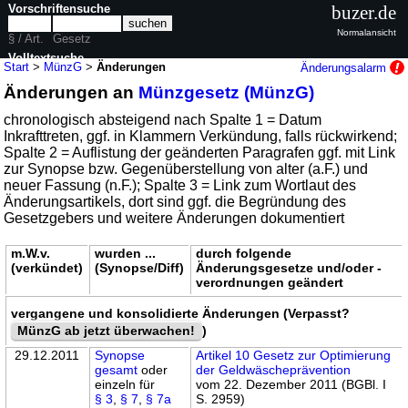
Vorschriftensuche
buzer.de
Normalansicht
§ / Art.
Gesetz
Volltextsuche
Start
>
MünzG
>
Änderungen
Änderungsalarm
Änderungen an
Münzgesetz (MünzG)
nur in MünzG
chronologisch absteigend nach Spalte 1 = Datum
Inkrafttreten, ggf. in Klammern Verkündung, falls rückwirkend;
Spalte 2 = Auflistung der geänderten Paragrafen ggf. mit Link
zur Synopse bzw. Gegenüberstellung von alter (a.F.) und
neuer Fassung (n.F.); Spalte 3 = Link zum Wortlaut des
Änderungsartikels, dort sind ggf. die Begründung des
Gesetzgebers und weitere Änderungen dokumentiert
m.W.v.
wurden ...
durch folgende
(verkündet)
(Synopse/Diff)
Änderungsgesetze und/oder -
verordnungen geändert
vergangene und konsolidierte Änderungen (Verpasst?
MünzG ab jetzt überwachen!
)
29.12.2011
Synopse
Artikel 10 Gesetz zur Optimierung
gesamt
oder
der Geldwäscheprävention
einzeln für
vom 22. Dezember 2011 (BGBl. I
§ 3
,
§ 7
,
§ 7a
S. 2959)