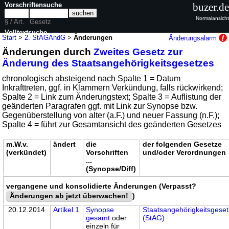
Vorschriftensuche
buzer.de
Normalansicht
§ / Art.
Gesetz
Volltextsuche
Start
>
2. StAGÄndG
>
Änderungen
Änderungsalarm
Änderungen durch
Zweites Gesetz zur
nur in 2. StAGÄndG
Änderung des Staatsangehörigkeitsgesetzes
chronologisch absteigend nach Spalte 1 = Datum
Inkrafttreten, ggf. in Klammern Verkündung, falls rückwirkend;
Spalte 2 = Link zum Änderungstext; Spalte 3 = Auflistung der
geänderten Paragrafen ggf. mit Link zur Synopse bzw.
Gegenüberstellung von alter (a.F.) und neuer Fassung (n.F.);
Spalte 4 = führt zur Gesamtansicht des geänderten Gesetzes
m.W.v.
ändert
die
der folgenden Gesetze
(verkündet)
Vorschriften
und/oder Verordnungen
...
(Synopse/Diff)
vergangene und konsolidierte Änderungen (Verpasst?
Änderungen ab jetzt überwachen!
)
20.12.2014
Artikel 1
Synopse
Staatsangehörigkeitsgeset
gesamt
oder
(StAG)
einzeln für