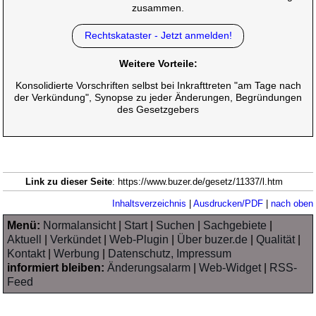
zusammen.
Rechtskataster - Jetzt anmelden!
Weitere Vorteile:
Konsolidierte Vorschriften selbst bei Inkrafttreten "am Tage nach
der Verkündung", Synopse zu jeder Änderungen, Begründungen
des Gesetzgebers
Link zu dieser Seite
: https://www.buzer.de/gesetz/11337/l.htm
Inhaltsverzeichnis
|
Ausdrucken/PDF
|
nach oben
Menü:
Normalansicht
|
Start
|
Suchen
|
Sachgebiete
|
Aktuell
|
Verkündet
|
Web-Plugin
|
Über buzer.de
|
Qualität
|
Kontakt
|
Werbung
|
Datenschutz, Impressum
informiert bleiben:
Änderungsalarm
|
Web-Widget
|
RSS-
Feed