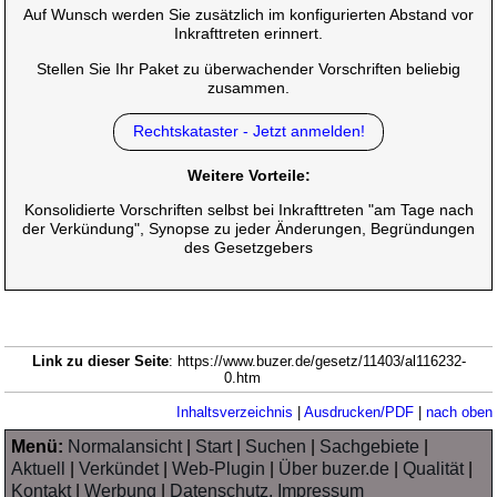
Auf Wunsch werden Sie zusätzlich im konfigurierten Abstand vor
Inkrafttreten erinnert.
Stellen Sie Ihr Paket zu überwachender Vorschriften beliebig
zusammen.
Rechtskataster - Jetzt anmelden!
Weitere Vorteile:
Konsolidierte Vorschriften selbst bei Inkrafttreten "am Tage nach
der Verkündung", Synopse zu jeder Änderungen, Begründungen
des Gesetzgebers
Link zu dieser Seite
: https://www.buzer.de/gesetz/11403/al116232-
0.htm
Inhaltsverzeichnis
|
Ausdrucken/PDF
|
nach oben
Menü:
Normalansicht
|
Start
|
Suchen
|
Sachgebiete
|
Aktuell
|
Verkündet
|
Web-Plugin
|
Über buzer.de
|
Qualität
|
Kontakt
|
Werbung
|
Datenschutz, Impressum