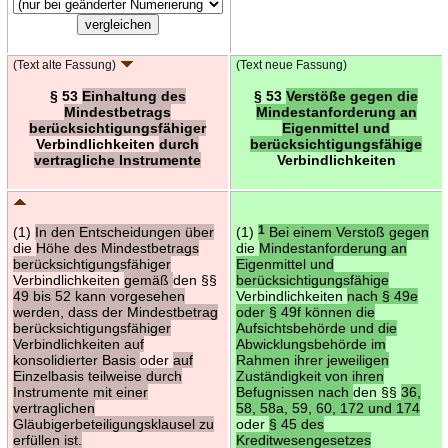
(Text alte Fassung)
(Text neue Fassung)
§ 53
Einhaltung des
§ 53
Verstöße gegen die
Mindestbetrags
Mindestanforderung an
berücksichtigungsfähiger
Eigenmittel und
Verbindlichkeiten
durch
berücksichtigungsfähige
vertragliche Instrumente
Verbindlichkeiten
(1)
In den Entscheidungen über
(1)
1
Bei einem Verstoß gegen
die
Höhe des Mindestbetrags
die
Mindestanforderung an
berücksichtigungsfähiger
Eigenmittel und
Verbindlichkeiten
gemäß
den §§
berücksichtigungsfähige
49 bis 52 kann vorgesehen
Verbindlichkeiten
nach § 49e
werden, dass der Mindestbetrag
oder § 49f können die
berücksichtigungsfähiger
Aufsichtsbehörde und die
Verbindlichkeiten auf
Abwicklungsbehörde im
konsolidierter Basis
oder
auf
Rahmen ihrer jeweiligen
Einzelbasis teilweise durch
Zuständigkeit von ihren
Instrumente mit einer
Befugnissen nach
den §§
36,
vertraglichen
58, 58a, 59, 60, 172 und 174
Gläubigerbeteiligungsklausel zu
oder
§ 45 des
erfüllen ist.
Kreditwesengesetzes