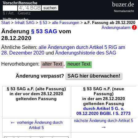
Vorschriftensuche
buzer.de
Normalansicht
§ / Art.
Gesetz
Volltextsuche
Start
>
Inhalt SAG
>
§ 53
>
alle Fassungen
>
a.F. Fassung ab 28.12.2020
Änderungsalarm
Änderung
§ 53 SAG
vom
nur in SAG
28.12.2020
Ähnliche Seiten:
alle Änderungen durch Artikel 5 RiG am
28. Dezember 2020
und
Änderungshistorie des SAG
Hervorhebungen:
alter Text
,
neuer Text
Änderung verpasst?
SAG hier überwachen!
§ 53 SAG a.F. (alte Fassung)
§ 53 SAG n.F. (neue
in der vor dem 28.12.2020
Fassung)
geltenden Fassung
in der am 28.12.2020
geltenden Fassung
durch Artikel 5 G. v.
09.12.2020 BGBl. I S. 2773
←
nächste Änderung durch Artikel 5
vorherige Änderung durch
→
Artikel 5