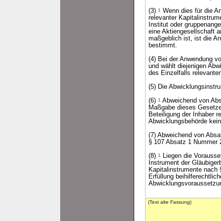
(3)
1
Wenn dies für die A
relevanter Kapitalinstrum
Institut oder gruppenan
eine Aktiengesellschaft 
maßgeblich ist, ist die 
bestimmt.
(4) Bei der Anwendung v
und wählt diejenigen Abw
des Einzelfalls relevante
(5) Die Abwicklungsinstr
(6)
1
Abweichend von Absa
Maßgabe dieses Gesetzes 
Beteiligung der Inhaber r
Abwicklungsbehörde kein
(7) Abweichend von Absa
§ 107 Absatz 1 Nummer 
(8)
1
Liegen die Vorausse
Instrument der Gläubigerb
Kapitalinstrumente nach 
Erfüllung beihilferechtli
Abwicklungsvoraussetzun
(Text alte Fassung)