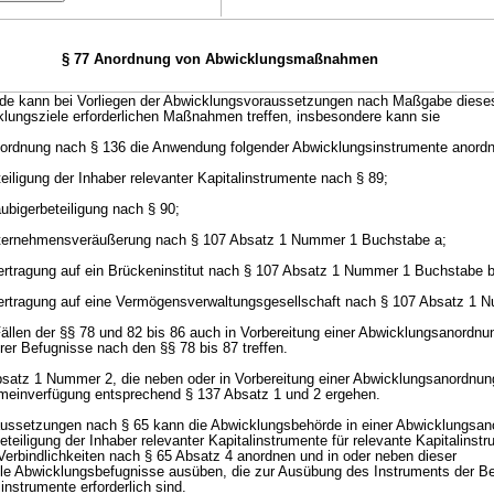
§ 77 Anordnung von Abwicklungsmaßnahmen
rde kann bei Vorliegen der Abwicklungsvoraussetzungen nach Maßgabe diese
klungsziele erforderlichen Maßnahmen treffen, insbesondere kann sie
anordnung nach § 136 die Anwendung folgender Abwicklungsinstrumente anord
eiligung der Inhaber relevanter Kapitalinstrumente nach § 89;
ubigerbeteiligung nach § 90;
nternehmensveräußerung nach § 107 Absatz 1 Nummer 1 Buchstabe a;
ertragung auf ein Brückeninstitut nach § 107 Absatz 1 Nummer 1 Buchstabe b
bertragung auf eine Vermögensverwaltungsgesellschaft nach § 107 Absatz 1 
 Fällen der §§ 78 und 82 bis 86 auch in Vorbereitung einer Abwicklungsanordn
r Befugnisse nach den §§ 78 bis 87 treffen.
atz 1 Nummer 2, die neben oder in Vorbereitung einer Abwicklungsanordnung
emeinverfügung entsprechend § 137 Absatz 1 und 2 ergehen.
raussetzungen nach § 65 kann die Abwicklungsbehörde in einer Abwicklungsa
teiligung der Inhaber relevanter Kapitalinstrumente für relevante Kapitalinst
Verbindlichkeiten nach § 65 Absatz 4 anordnen und in oder neben dieser
e Abwicklungsbefugnisse ausüben, die zur Ausübung des Instruments der Bet
instrumente erforderlich sind.