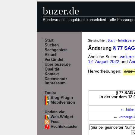
buzer.de
Bundesrecht - tagaktuell konsolidiert - alle Fassunge
Start
Sie sind hier:
Start
>
Inhaltsver
Suchen
Änderung
§ 77 SAG
Sachgebiete
Aktuell
Ähnliche Seiten:
weitere
Verkündet
12. August 2022
und
Än
Über buzer.de
Qualität
Hervorhebungen:
alter 
Kontakt
Datenschutz
Impressum
Tools:
§ 77 SAG a
in der vor dem 12.
Blog-Plugin
Mobilversion
←
früher
Update via:
←
Web-Widget
vorherige Ä
Feed
Rechtskataster