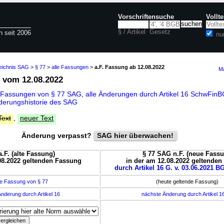
Vorschriftensuche
Vollt
§ / Artikel
Gesetz
n seit 2006
nu
zeichnis SAG
>
§ 77
>
alle Fassungen
>
a.F. Fassung ab 12.08.2022
Ma
vom 12.08.2022
 Fassungen von § 77 SAG
,
alle Änderungen durch Artikel 16 SchwFin
derungshistorie des SAG
Text
,
neuer Text
Änderung verpasst?
SAG hier überwachen!
.F. (alte Fassung)
§ 77 SAG n.F. (neue Fass
08.2022 geltenden Fassung
in der am 12.08.2022 geltende
durch Artikel 16 G. v. 03.06.2021 BG
e Fassung von § 77
(heute geltende Fassung)
nderung durch Artikel 16
nächste Änderung durch Artikel 1