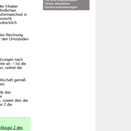
Für Ihre Internetseite -
Ticker aktuellste
er Inhaber
Gesetzesänderungen
findlichen
sformwechsel in
esrecht
sdrücklich
elen Rechnung
er den Umständen
etzungen nach
ente an.
2
Ist die
n, ordnet die
ellschaft gemäß
en.
de das
er
 soweit dies der
r 2 die
 Absatz 2 des