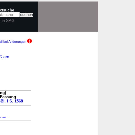
extsuche
r in SAG
il bei Änderungen
BG am
ung)
n Fassung
Bl. I S. 1568
→
6