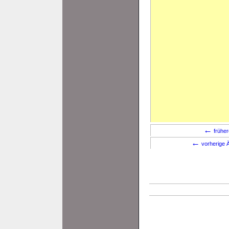
←
früher
←
vorherige Ä