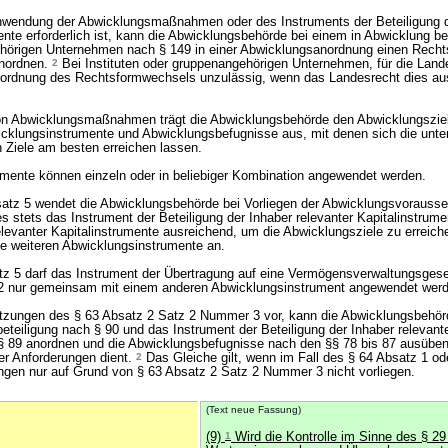
nwendung der Abwicklungsmaßnahmen oder des Instruments der Beteiligung d
ente erforderlich ist, kann die Abwicklungsbehörde bei einem in Abwicklung be
gehörigen Unternehmen nach § 149 in einer Abwicklungsanordnung einen Recht
anordnen.
2
Bei Instituten oder gruppenangehörigen Unternehmen, für die Land
Anordnung des Rechtsformwechsels unzulässig, wenn das Landesrecht dies au
on Abwicklungsmaßnahmen trägt die Abwicklungsbehörde den Abwicklungszi
icklungsinstrumente und Abwicklungsbefugnisse aus, mit denen sich die unt
n Ziele am besten erreichen lassen.
umente können einzeln oder in beliebiger Kombination angewendet werden.
tz 5 wendet die Abwicklungsbehörde bei Vorliegen der Abwicklungsvorauss
stets das Instrument der Beteiligung der Inhaber relevanter Kapitalinstrum
elevanter Kapitalinstrumente ausreichend, um die Abwicklungsziele zu erreiche
e weiteren Abwicklungsinstrumente an.
tz 5 darf das Instrument der Übertragung auf eine Vermögensverwaltungsges
2 nur gemeinsam mit einem anderen Abwicklungsinstrument angewendet werd
tzungen des § 63 Absatz 2 Satz 2 Nummer 3 vor, kann die Abwicklungsbehör
eteiligung nach § 90 und das Instrument der Beteiligung der Inhaber relevant
§ 89 anordnen und die Abwicklungsbefugnisse nach den §§ 78 bis 87 ausüben,
cher Anforderungen dient.
2
Das Gleiche gilt, wenn im Fall des § 64 Absatz 1 ode
gen nur auf Grund von § 63 Absatz 2 Satz 2 Nummer 3 nicht vorliegen.
(Text neue Fassung)
(9)
1
Wird die Kontrolle im Sinne des § 29