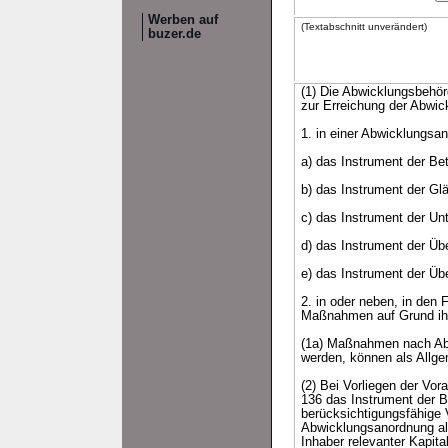
Werben auf
(Textabschnitt unverändert)
buzer.de
(1) Die Abwicklungsbehö
zur Erreichung der Abwic
1. in einer Abwicklungs
a) das Instrument der Bet
b) das Instrument der Glä
c) das Instrument der U
d) das Instrument der Üb
e) das Instrument der Ü
2. in oder neben, in den
Maßnahmen auf Grund ihre
(1a) Maßnahmen nach Abs
werden, können als Allg
(2) Bei Vorliegen der Vo
136 das Instrument der Be
berücksichtigungsfähige 
Abwicklungsanordnung all
Inhaber relevanter Kapital