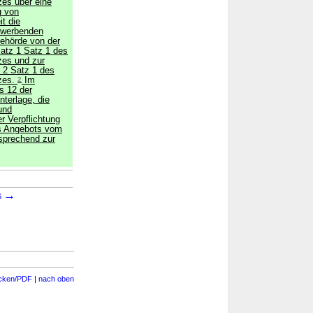
es über eine
g von
t die
erwerbenden
behörde von der
satz 1 Satz 1 des
zes und zur
 2 Satz 1 des
zes.
2
Im
s 12 der
nterlage, die
und
r Verpflichtung
es Angebots vom
sprechend zur
→
6
cken/PDF
|
nach oben