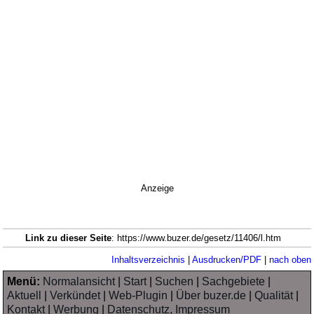
Anzeige
Link zu dieser Seite
: https://www.buzer.de/gesetz/11406/l.htm
Inhaltsverzeichnis
|
Ausdrucken/PDF
|
nach oben
Menü:
Normalansicht
|
Start
|
Suchen
|
Sachgebiete
|
Aktuell
|
Verkündet
|
Web-Plugin
|
Über buzer.de
|
Qualität
|
Kontakt
|
Werbung
|
Datenschutz, Impressum