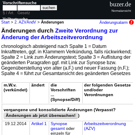
Vorschriftensuche
buzer.de
Normalansicht
§ / Art.
Gesetz
Volltextsuche
Start
>
2. AZVÄndV
>
Änderungen
Änderungsalarm
Änderungen durch
Zweite Verordnung zur
nur in 2. AZVÄndV
Änderung der Arbeitszeitverordnung
chronologisch absteigend nach Spalte 1 = Datum
Inkrafttreten, ggf. in Klammern Verkündung, falls rückwirkend;
Spalte 2 = Link zum Änderungstext; Spalte 3 = Auflistung der
geänderten Paragrafen ggf. mit Link zur Synopse bzw.
Gegenüberstellung von alter (a.F.) und neuer Fassung (n.F.);
Spalte 4 = führt zur Gesamtansicht des geänderten Gesetzes
m.W.v.
ändert
die
der folgenden Gesetze
(verkündet)
Vorschriften
und/oder
...
Verordnungen
(Synopse/Diff)
vergangene und konsolidierte Änderungen (Verpasst?
Änderungen ab jetzt überwachen!
)
19.12.2014
Artikel 1
Synopse
Arbeitszeitverordnung
gesamt
oder
(AZV)
einzeln für