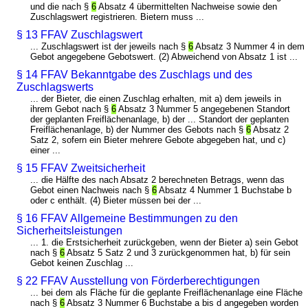
und die nach §
6
Absatz 4 übermittelten Nachweise sowie den
Zuschlagswert registrieren. Bietern muss ...
§ 13 FFAV Zuschlagswert
... Zuschlagswert ist der jeweils nach §
6
Absatz 3 Nummer 4 in dem
Gebot angegebene Gebotswert. (2) Abweichend von Absatz 1 ist ...
§ 14 FFAV Bekanntgabe des Zuschlags und des
Zuschlagswerts
... der Bieter, die einen Zuschlag erhalten, mit a) dem jeweils in
ihrem Gebot nach §
6
Absatz 3 Nummer 5 angegebenen Standort
der geplanten Freiflächenanlage, b) der ... Standort der geplanten
Freiflächenanlage, b) der Nummer des Gebots nach §
6
Absatz 2
Satz 2, sofern ein Bieter mehrere Gebote abgegeben hat, und c)
einer ...
§ 15 FFAV Zweitsicherheit
... die Hälfte des nach Absatz 2 berechneten Betrags, wenn das
Gebot einen Nachweis nach §
6
Absatz 4 Nummer 1 Buchstabe b
oder c enthält. (4) Bieter müssen bei der ...
§ 16 FFAV Allgemeine Bestimmungen zu den
Sicherheitsleistungen
... 1. die Erstsicherheit zurückgeben, wenn der Bieter a) sein Gebot
nach §
6
Absatz 5 Satz 2 und 3 zurückgenommen hat, b) für sein
Gebot keinen Zuschlag ...
§ 22 FFAV Ausstellung von Förderberechtigungen
... bei dem als Fläche für die geplante Freiflächenanlage eine Fläche
nach §
6
Absatz 3 Nummer 6 Buchstabe a bis d angegeben worden