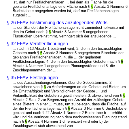
ist, darf nur Freiflächenanlagen ... bei dem als Fläche für die
geplante Freiflächenanlage eine Fläche nach §
6
Absatz 3 Nummer 6
Buchstabe e angegeben worden ist, darf nur Freiflächenanlagen
zugeteilt ...
§ 26 FFAV Bestimmung des anzulegenden Werts
... der Standort der Freiflächenanlage nicht zumindest teilweise mit
den im Gebot nach §
6
Absatz 3 Nummer 5 angegebenen
Flurstücken übereinstimmt, verringert sich der anzulegende ...
§ 32 FFAV Veröffentlichungen
... nach § 13 Absatz 1 bestimmt wird, 3. die in den bezuschlagten
Geboten nach §
6
Absatz 3 Nummer 5 angegebenen Standorte der
geplanten Freiflächenanlagen, 4. die ... der geplanten
Freiflächenanlagen, 4. die in den bezuschlagten Geboten nach §
6
Absatz 4 Nummer 1 angegebenen Planungsstände und 5. die
Zuschlagsnummern der ...
§ 35 FFAV Festlegungen
... des Ausschreibungsvolumens über die Gebotstermine, 2.
abweichend von §
6
zu Anforderungen an die Gebote und Bieter, um
die Ernsthaftigkeit und Verbindlichkeit der Gebote ... und
Verbindlichkeit der Gebote zu gewährleisten, 3. abweichend von §
6
Absatz 2 Satz 2 zur Begrenzung der Anzahl der zulässigen Gebote
eines Bieters in einer ... muss, um zu belegen, dass die Fläche, auf
der die Freiflächenanlage nach §
6
Absatz 3 Nummer 6 Buchstabe e
geplant und nach § 22 Absatz 1 Nummer 2 Buchstabe b ... erhöht
wird und die Verringerung nach dem nachgewiesenen Planungsstand
nach §
6
Absatz 4 Nummer 1 differenziert wird oder b) der
Zuschlagswert sich abweichend von ...