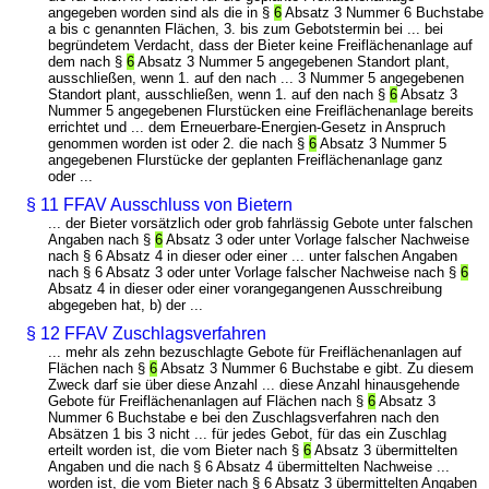
angegeben worden sind als die in §
6
Absatz 3 Nummer 6 Buchstabe
a bis c genannten Flächen, 3. bis zum Gebotstermin bei ... bei
begründetem Verdacht, dass der Bieter keine Freiflächenanlage auf
dem nach §
6
Absatz 3 Nummer 5 angegebenen Standort plant,
ausschließen, wenn 1. auf den nach ... 3 Nummer 5 angegebenen
Standort plant, ausschließen, wenn 1. auf den nach §
6
Absatz 3
Nummer 5 angegebenen Flurstücken eine Freiflächenanlage bereits
errichtet und ... dem Erneuerbare-Energien-Gesetz in Anspruch
genommen worden ist oder 2. die nach §
6
Absatz 3 Nummer 5
angegebenen Flurstücke der geplanten Freiflächenanlage ganz
oder ...
§ 11 FFAV Ausschluss von Bietern
... der Bieter vorsätzlich oder grob fahrlässig Gebote unter falschen
Angaben nach §
6
Absatz 3 oder unter Vorlage falscher Nachweise
nach § 6 Absatz 4 in dieser oder einer ... unter falschen Angaben
nach § 6 Absatz 3 oder unter Vorlage falscher Nachweise nach §
6
Absatz 4 in dieser oder einer vorangegangenen Ausschreibung
abgegeben hat, b) der ...
§ 12 FFAV Zuschlagsverfahren
... mehr als zehn bezuschlagte Gebote für Freiflächenanlagen auf
Flächen nach §
6
Absatz 3 Nummer 6 Buchstabe e gibt. Zu diesem
Zweck darf sie über diese Anzahl ... diese Anzahl hinausgehende
Gebote für Freiflächenanlagen auf Flächen nach §
6
Absatz 3
Nummer 6 Buchstabe e bei den Zuschlagsverfahren nach den
Absätzen 1 bis 3 nicht ... für jedes Gebot, für das ein Zuschlag
erteilt worden ist, die vom Bieter nach §
6
Absatz 3 übermittelten
Angaben und die nach § 6 Absatz 4 übermittelten Nachweise ...
worden ist, die vom Bieter nach § 6 Absatz 3 übermittelten Angaben