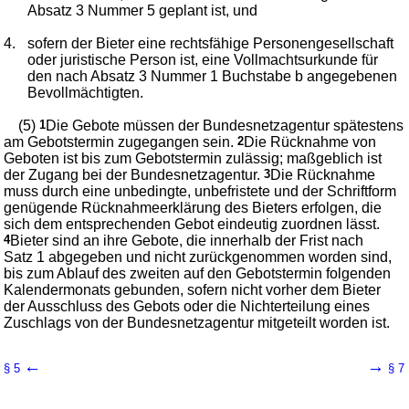
Absatz 3 Nummer 5 geplant ist, und
4.
sofern der Bieter eine rechtsfähige Personengesellschaft
oder juristische Person ist, eine Vollmachtsurkunde für
den nach Absatz 3 Nummer 1 Buchstabe b angegebenen
Bevollmächtigten.
(5)
1
Die Gebote müssen der Bundesnetzagentur spätestens
am Gebotstermin zugegangen sein.
2
Die Rücknahme von
Geboten ist bis zum Gebotstermin zulässig; maßgeblich ist
der Zugang bei der Bundesnetzagentur.
3
Die Rücknahme
muss durch eine unbedingte, unbefristete und der Schriftform
genügende Rücknahmeerklärung des Bieters erfolgen, die
sich dem entsprechenden Gebot eindeutig zuordnen lässt.
4
Bieter sind an ihre Gebote, die innerhalb der Frist nach
Satz 1 abgegeben und nicht zurückgenommen worden sind,
bis zum Ablauf des zweiten auf den Gebotstermin folgenden
Kalendermonats gebunden, sofern nicht vorher dem Bieter
der Ausschluss des Gebots oder die Nichterteilung eines
Zuschlags von der Bundesnetzagentur mitgeteilt worden ist.
←
→
§ 5
§ 7