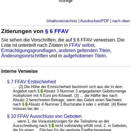
Anzeige
Inhaltsverzeichnis
|
Ausdrucken/PDF
|
nach oben
Zitierungen von
§ 6 FFAV
Sie sehen die Vorschriften, die auf § 6 FFAV verweisen. Die
Liste ist unterteilt nach Zitaten in
FFAV selbst
,
Ermächtigungsgrundlagen
,
anderen geltenden Titeln
,
Änderungsvorschriften
und in
aufgehobenen Titeln
.
interne Verweise
§ 7 FFAV Erstsicherheit
... (2) Die Höhe der Erstsicherheit bestimmt sich aus der in dem
Angebot nach §
6
Absatz 3 Nummer 3 angegebenen Gebotsmenge
multipliziert mit 4 Euro pro Kilowatt. (3) ... die Hälfte des nach
Absatz 2 berechneten Betrags, wenn das Gebot einen Nachweis
nach §
6
Absatz 4 Nummer 1 Buchstabe b oder c enthält. (4) Bieter
müssen bei der ...
§ 10 FFAV Ausschluss von Geboten
... wenn 1. die Voraussetzungen für die Teilnahme an der
Ausschreibung nach §
6
nicht vollständig erfüllt sind, 2. in Geboten,
die für einen ... Flächen für die geplante Freiflächenanlage