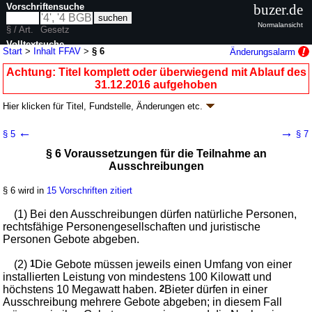
Vorschriftensuche
buzer.de
Normalansicht
§ / Art.
Gesetz
Volltextsuche
Start
>
Inhalt FFAV
>
§ 6
Änderungsalarm
nur in FFAV
Achtung: Titel komplett oder überwiegend mit Ablauf des
31.12.2016 aufgehoben
Hier klicken für
Titel, Fundstelle, Änderungen
etc.
§ 6 - Freiflächenausschreibungsverordnung
←
→
§ 5
§ 7
(FFAV)
§ 6 Voraussetzungen für die Teilnahme an
Artikel 1 V. v. 06.02.2015
BGBl. I S. 108
(
Nr. 5
); aufgehoben durch
Artikel
Ausschreibungen
25
Abs. 2 G. v. 13.10.2016
BGBl. I S. 2258
Geltung ab 12.02.2015; FNA: 754-27-2
Energieversorgung
§ 6 wird in
15 Vorschriften zitiert
2 weitere Fassungen
|
wird in 7 Vorschriften zitiert
(1) Bei den Ausschreibungen dürfen natürliche Personen,
Teil 2 Verfahren der Ausschreibung
rechtsfähige Personengesellschaften und juristische
Personen Gebote abgeben.
(2)
1
Die Gebote müssen jeweils einen Umfang von einer
installierten Leistung von mindestens 100 Kilowatt und
höchstens 10 Megawatt haben.
2
Bieter dürfen in einer
Ausschreibung mehrere Gebote abgeben; in diesem Fall