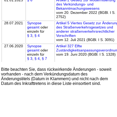
des Verkündungs- und
Bekanntmachungswesens
vom 20. Dezember 2022 (BGBl. I S.
2752)
28.07.2021
Synopse
Artikel 5 Viertes Gesetz zur Änderun
gesamt
oder
des Straßenverkehrsgesetzes und
einzeln für
anderer straßenverkehrsrechtlicher
§ 3
,
§ 4
Vorschriften
vom 12. Juli 2021 (BGBl. I S. 3091)
27.06.2020
Synopse
Artikel 327 Elfte
gesamt
oder
Zuständigkeitsanpassungsverordnu
einzeln für
vom 19. Juni 2020 (BGBl. I S. 1328)
§ 3
,
§ 4
,
§ 7
Bitte beachten Sie, dass rückwirkende Änderungen - soweit
vorhanden - nach dem Verkündungsdatum des
Änderungstitels (Datum in Klammern) und nicht nach dem
Datum des Inkrafttretens in diese Liste einsortiert sind.