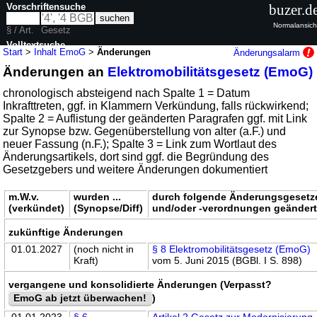
Vorschriftensuche
buzer.d
Normalansich
§ / Art.
Gesetz
Volltextsuche
Start
>
Inhalt EmoG
>
Änderungen
Änderungsalarm
Änderungen an
Elektromobilitätsgesetz (EmoG)
nur in EmoG
chronologisch absteigend nach Spalte 1 = Datum
Inkrafttreten, ggf. in Klammern Verkündung, falls rückwirkend;
Spalte 2 = Auflistung der geänderten Paragrafen ggf. mit Link
zur Synopse bzw. Gegenüberstellung von alter (a.F.) und
neuer Fassung (n.F.); Spalte 3 = Link zum Wortlaut des
Änderungsartikels, dort sind ggf. die Begründung des
Gesetzgebers und weitere Änderungen dokumentiert
m.W.v.
wurden ...
durch folgende Änderungsgesetz
(verkündet)
(Synopse/Diff)
und/oder -verordnungen geänder
zukünftige Änderungen
01.01.2027
(noch nicht in
§ 8 Elektromobilitätsgesetz (EmoG)
Kraft)
vom 5. Juni 2015 (BGBl. I S. 898)
vergangene und konsolidierte Änderungen (Verpasst?
EmoG ab jetzt überwachen!
)
01.01.2023
§ 6
Artikel 2 Gesetz zur Modernisierung