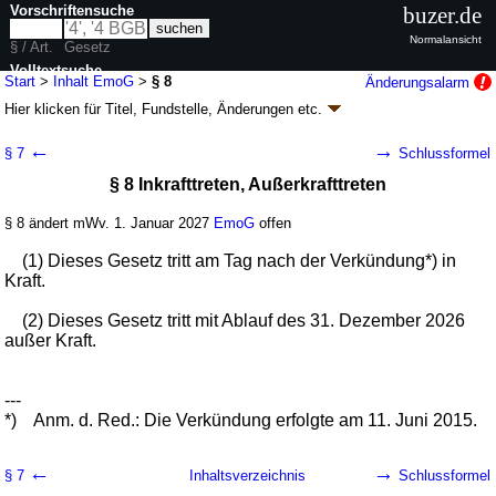
Vorschriftensuche
buzer.de
Normalansicht
§ / Art.
Gesetz
Volltextsuche
Start
>
Inhalt EmoG
>
§ 8
Änderungsalarm
Hier klicken für
Titel, Fundstelle, Änderungen
etc.
nur in EmoG
§ 8 - Elektromobilitätsgesetz (EmoG)
←
→
§ 7
Schlussformel
G. v. 05.06.2015
BGBl. I S. 898
(
Nr. 22
); zuletzt geändert durch
Artikel 2
§ 8 Inkrafttreten, Außerkrafttreten
Abs. 34 G. v. 20.12.2022
BGBl. I S. 2752
Geltung ab 12.06.2015 bis 31.12.2026; FNA: 9233-3
Ordnung des
Straßenverkehrs
§ 8 ändert mWv. 1. Januar 2027
EmoG
offen
4 weitere Fassungen
|
Drucksachen / Entwurf / Begründung
|
(1) Dieses Gesetz tritt am Tag nach der Verkündung*) in
wird in 34 Vorschriften zitiert
Kraft.
(2) Dieses Gesetz tritt mit Ablauf des 31. Dezember 2026
außer Kraft.
---
*)
Anm. d. Red.: Die Verkündung erfolgte am 11. Juni 2015.
←
→
§ 7
Inhaltsverzeichnis
Schlussformel