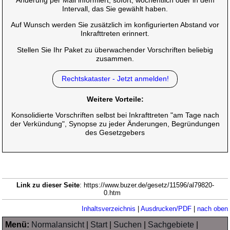
Änderung per Mail informiert, sofort, wöchentlich oder in dem
Intervall, das Sie gewählt haben.
Auf Wunsch werden Sie zusätzlich im konfigurierten Abstand vor
Inkrafttreten erinnert.
Stellen Sie Ihr Paket zu überwachender Vorschriften beliebig
zusammen.
Rechtskataster - Jetzt anmelden!
Weitere Vorteile:
Konsolidierte Vorschriften selbst bei Inkrafttreten "am Tage nach
der Verkündung", Synopse zu jeder Änderungen, Begründungen
des Gesetzgebers
Link zu dieser Seite
: https://www.buzer.de/gesetz/11596/al79820-
0.htm
Inhaltsverzeichnis
|
Ausdrucken/PDF
|
nach oben
Menü:
Normalansicht
|
Start
|
Suchen
|
Sachgebiete
|