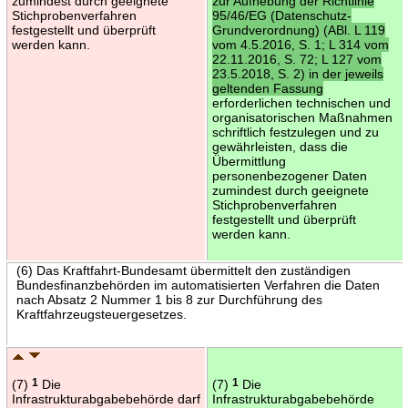
zumindest durch geeignete
zur Aufhebung der Richtlinie
Stichprobenverfahren
95/46/EG (Datenschutz-
festgestellt und überprüft
Grundverordnung) (ABl. L 119
werden kann.
vom 4.5.2016, S. 1; L 314 vom
22.11.2016, S. 72; L 127 vom
23.5.2018, S. 2) in der jeweils
geltenden Fassung
erforderlichen technischen und
organisatorischen Maßnahmen
schriftlich festzulegen und zu
gewährleisten, dass die
Übermittlung
personenbezogener Daten
zumindest durch geeignete
Stichprobenverfahren
festgestellt und überprüft
werden kann.
(6) Das Kraftfahrt-Bundesamt übermittelt den zuständigen
Bundesfinanzbehörden im automatisierten Verfahren die Daten
nach Absatz 2 Nummer 1 bis 8 zur Durchführung des
Kraftfahrzeugsteuergesetzes.
(7)
1
Die
(7)
1
Die
Infrastrukturabgabebehörde darf
Infrastrukturabgabebehörde