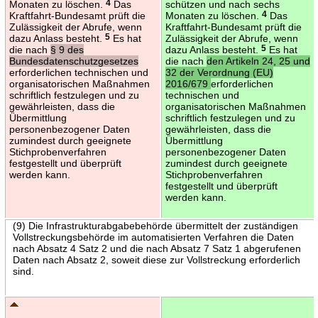
Monaten zu löschen.
4
Das
schützen und nach sechs
Kraftfahrt-Bundesamt prüft die
Monaten zu löschen.
4
Das
Zulässigkeit der Abrufe, wenn
Kraftfahrt-Bundesamt prüft die
dazu Anlass besteht.
5
Es hat
Zulässigkeit der Abrufe, wenn
die nach
§ 9 des
dazu Anlass besteht.
5
Es hat
Bundesdatenschutzgesetzes
die nach
den Artikeln 24, 25 und
erforderlichen technischen und
32 der Verordnung (EU)
organisatorischen Maßnahmen
2016/679
erforderlichen
schriftlich festzulegen und zu
technischen und
gewährleisten, dass die
organisatorischen Maßnahmen
Übermittlung
schriftlich festzulegen und zu
personenbezogener Daten
gewährleisten, dass die
zumindest durch geeignete
Übermittlung
Stichprobenverfahren
personenbezogener Daten
festgestellt und überprüft
zumindest durch geeignete
werden kann.
Stichprobenverfahren
festgestellt und überprüft
werden kann.
(9) Die Infrastrukturabgabebehörde übermittelt der zuständigen
Vollstreckungsbehörde im automatisierten Verfahren die Daten
nach Absatz 4 Satz 2 und die nach Absatz 7 Satz 1 abgerufenen
Daten nach Absatz 2, soweit diese zur Vollstreckung erforderlich
sind.