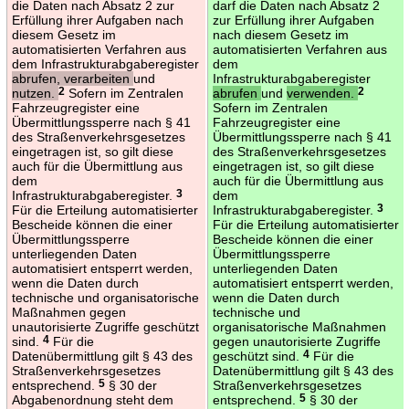
die Daten nach Absatz 2 zur
darf die Daten nach Absatz 2
Erfüllung ihrer Aufgaben nach
zur Erfüllung ihrer Aufgaben
diesem Gesetz im
nach diesem Gesetz im
automatisierten Verfahren aus
automatisierten Verfahren aus
dem Infrastrukturabgaberegister
dem
abrufen, verarbeiten
und
Infrastrukturabgaberegister
nutzen.
2
Sofern im Zentralen
abrufen
und
verwenden.
2
Fahrzeugregister eine
Sofern im Zentralen
Übermittlungssperre nach § 41
Fahrzeugregister eine
des Straßenverkehrsgesetzes
Übermittlungssperre nach § 41
eingetragen ist, so gilt diese
des Straßenverkehrsgesetzes
auch für die Übermittlung aus
eingetragen ist, so gilt diese
dem
auch für die Übermittlung aus
Infrastrukturabgaberegister.
3
dem
Für die Erteilung automatisierter
Infrastrukturabgaberegister.
3
Bescheide können die einer
Für die Erteilung automatisierter
Übermittlungssperre
Bescheide können die einer
unterliegenden Daten
Übermittlungssperre
automatisiert entsperrt werden,
unterliegenden Daten
wenn die Daten durch
automatisiert entsperrt werden,
technische und organisatorische
wenn die Daten durch
Maßnahmen gegen
technische und
unautorisierte Zugriffe geschützt
organisatorische Maßnahmen
sind.
4
Für die
gegen unautorisierte Zugriffe
Datenübermittlung gilt § 43 des
geschützt sind.
4
Für die
Straßenverkehrsgesetzes
Datenübermittlung gilt § 43 des
entsprechend.
5
§ 30 der
Straßenverkehrsgesetzes
Abgabenordnung steht dem
entsprechend.
5
§ 30 der