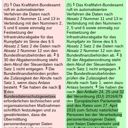
(5)
1
Das Kraftfahrt-Bundesamt
(5)
1
Das Kraftfahrt-Bundesamt
ruft im automatisierten
ruft im automatisierten
Verfahren die Daten nach
Verfahren die Daten nach
Absatz 2 Nummer 11 und 13 in
Absatz 2 Nummer 11 und 13 in
Verbindung mit den Nummern 2,
Verbindung mit den Nummern
5 und 6 sowie einmalig zur
2, 5 und 6 sowie einmalig zur
Festsetzung der
Festsetzung der
Infrastrukturabgabe für das
Infrastrukturabgabe für das
Rumpfjahr im Sinne des § 5
Rumpfjahr im Sinne des § 5
Absatz 2 Satz 2 die Daten nach
Absatz 2 Satz 2 die Daten nach
Absatz 2 Nummer 12 von den
Absatz 2 Nummer 12 von den
Bundesfinanzbehörden ab.
2
§
Bundesfinanzbehörden ab.
2
§
30 der Abgabenordnung steht
30 der Abgabenordnung steht
dem Abruf der Steuerdaten nach
dem Abruf der Steuerdaten
Satz 1 nicht entgegen.
3
Die
nach Satz 1 nicht entgegen.
3
Bundesfinanzbehörden prüfen
Die Bundesfinanzbehörden
die Zulässigkeit der Abrufe nach
prüfen die Zulässigkeit der
Satz 1, wenn dazu Anlass
Abrufe nach Satz 1, wenn dazu
besteht.
4
Sie haben die nach
§
Anlass besteht.
4
Sie haben die
9
des
nach
den Artikeln 24, 25 und 32
Bundesdatenschutzgesetzes
der Verordnung (EU) 2016/679
erforderlichen technischen und
des
Europäischen Parlaments
organisatorischen Maßnahmen
und des Rates vom 27. April
schriftlich festzulegen und zu
2016 zum Schutz natürlicher
gewährleisten, dass die
Personen bei der Verarbeitung
Übermittlung
personenbezogener Daten,
personenbezogener Daten
zum freien Datenverkehr und