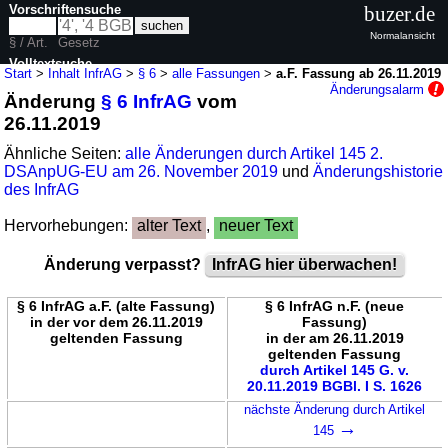
Vorschriftensuche
buzer.de
Normalansicht
§ / Art.
Gesetz
Volltextsuche
Start
>
Inhalt InfrAG
>
§ 6
>
alle Fassungen
>
a.F. Fassung ab 26.11.2019
Änderungsalarm
Änderung
§ 6 InfrAG
vom
nur in InfrAG
26.11.2019
Ähnliche Seiten:
alle Änderungen durch Artikel 145 2.
DSAnpUG-EU am 26. November 2019
und
Änderungshistorie
des InfrAG
Hervorhebungen:
alter Text
,
neuer Text
Änderung verpasst?
InfrAG hier überwachen!
§ 6 InfrAG a.F. (alte Fassung)
§ 6 InfrAG n.F. (neue
in der vor dem 26.11.2019
Fassung)
geltenden Fassung
in der am 26.11.2019
geltenden Fassung
durch Artikel 145 G. v.
20.11.2019 BGBl. I S. 1626
nächste Änderung durch Artikel
→
145