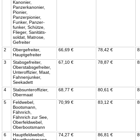
Kanonier,
Panzerkanonier,
Pionier,
Panzerpionier,
Funker, Panzer-
funker, Schütze,
Flieger, Sanitäts-
soldat, Matrose,
Gefreiter
2
Obergefreiter,
66,69 €
78,42 €
8
Hauptgefreiter
3
Stabsgefreiter,
67,10 €
78,87 €
8
Oberstabsgefreiter,
Unteroffizier, Maat,
Fahnenjunker,
Seekadett
4
Stabsunteroffizier,
68,77 €
80,61 €
8
Obermaat
5
Feldwebel,
70,99 €
83,12 €
8
Bootsmann,
Fähnrich,
Fähnrich zur See,
Oberfeldwebel,
Oberbootsmann
6
Hauptfeldwebel,
74,27 €
86,81 €
8
Hauptbootsmann,