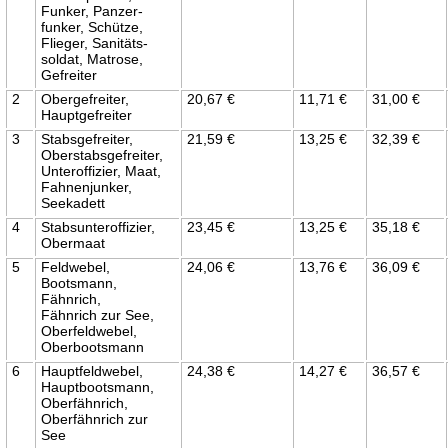
Funker, Panzer-
funker, Schütze,
Flieger, Sanitäts-
soldat, Matrose,
Gefreiter
2
Obergefreiter,
20,67 €
11,71 €
31,00 €
Hauptgefreiter
3
Stabsgefreiter,
21,59 €
13,25 €
32,39 €
Oberstabsgefreiter,
Unteroffizier, Maat,
Fahnenjunker,
Seekadett
4
Stabsunteroffizier,
23,45 €
13,25 €
35,18 €
Obermaat
5
Feldwebel,
24,06 €
13,76 €
36,09 €
Bootsmann,
Fähnrich,
Fähnrich zur See,
Oberfeldwebel,
Oberbootsmann
6
Hauptfeldwebel,
24,38 €
14,27 €
36,57 €
Hauptbootsmann,
Oberfähnrich,
Oberfähnrich zur
See