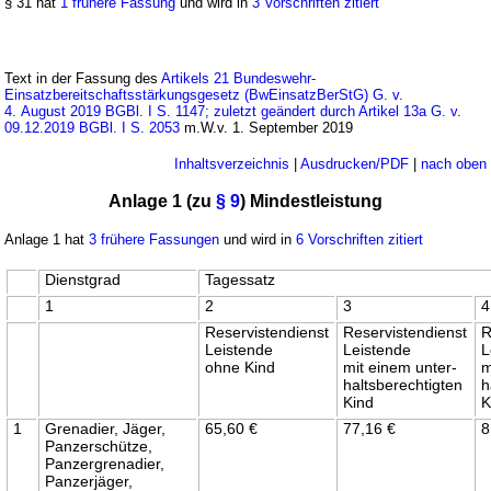
§ 31 hat
1 frühere Fassung
und wird in
3 Vorschriften zitiert
Text in der Fassung des
Artikels 21 Bundeswehr-
Einsatzbereitschaftsstärkungsgesetz (BwEinsatzBerStG) G. v.
4. August 2019 BGBl. I S. 1147; zuletzt geändert durch Artikel 13a G. v.
09.12.2019 BGBl. I S. 2053
m.W.v. 1. September 2019
Inhaltsverzeichnis
|
Ausdrucken/PDF
|
nach oben
Anlage 1 (zu
§ 9
) Mindestleistung
Anlage 1 hat
3 frühere Fassungen
und wird in
6 Vorschriften zitiert
Dienstgrad
Tagessatz
1
2
3
4
Reservistendienst
Reservistendienst
R
Leistende
Leistende
L
ohne Kind
mit einem unter-
m
haltsberechtigten
h
Kind
K
1
Grenadier, Jäger,
65,60 €
77,16 €
8
Panzerschütze,
Panzergrenadier,
Panzerjäger,