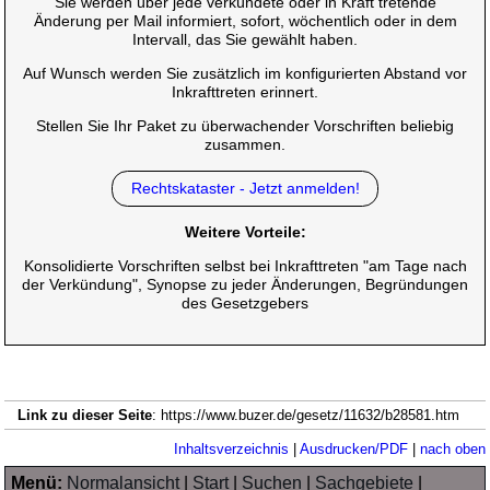
Sie werden über jede verkündete oder in Kraft tretende
Änderung per Mail informiert, sofort, wöchentlich oder in dem
Intervall, das Sie gewählt haben.
Auf Wunsch werden Sie zusätzlich im konfigurierten Abstand vor
Inkrafttreten erinnert.
Stellen Sie Ihr Paket zu überwachender Vorschriften beliebig
zusammen.
Rechtskataster - Jetzt anmelden!
Weitere Vorteile:
Konsolidierte Vorschriften selbst bei Inkrafttreten "am Tage nach
der Verkündung", Synopse zu jeder Änderungen, Begründungen
des Gesetzgebers
Link zu dieser Seite
: https://www.buzer.de/gesetz/11632/b28581.htm
Inhaltsverzeichnis
|
Ausdrucken/PDF
|
nach oben
Menü:
Normalansicht
|
Start
|
Suchen
|
Sachgebiete
|