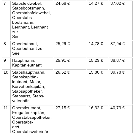
7
Stabsfeldwebel,
24,68 €
14,27 €
37,02 €
Stabsbootsmann,
Oberstabsfeldwebel,
Oberstabs-
bootsmann,
Leutnant, Leutnant
zur
See
8
Oberleutnant,
25,29 €
14,78 €
37,94 €
Oberleutnant zur
See
9
Hauptmann,
25,91 €
15,29 €
38,87 €
Kapitänleutnant
10
Stabshauptmann,
26,52 €
15,80 €
39,78 €
Stabskapitän-
leutnant, Major,
Korvettenkapitän,
Stabsapotheker,
Stabsarzt, Stabs-
veterinär
11
Oberstleutnant,
27,15 €
16,32 €
40,73 €
Fregattenkapitän,
Oberstabsapotheker,
Oberstabs-
arzt,
Oberstabsveterinär