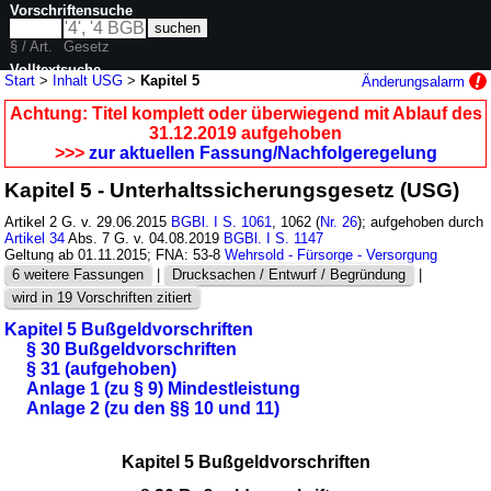
Vorschriftensuche
§ / Art.
Gesetz
Volltextsuche
Start
>
Inhalt USG
>
Kapitel 5
Änderungsalarm
nur in USG
Achtung: Titel komplett oder überwiegend mit Ablauf des
31.12.2019 aufgehoben
>>>
zur aktuellen Fassung/Nachfolgeregelung
Kapitel 5 - Unterhaltssicherungsgesetz (USG)
Artikel 2 G. v. 29.06.2015
BGBl. I S. 1061
, 1062 (
Nr. 26
); aufgehoben durch
Artikel 34
Abs. 7 G. v. 04.08.2019
BGBl. I S. 1147
Geltung ab 01.11.2015; FNA: 53-8
Wehrsold - Fürsorge - Versorgung
6 weitere Fassungen
|
Drucksachen / Entwurf / Begründung
|
wird in 19 Vorschriften zitiert
Kapitel 5 Bußgeldvorschriften
§ 30 Bußgeldvorschriften
§ 31 (aufgehoben)
Anlage 1 (zu § 9) Mindestleistung
Anlage 2 (zu den §§ 10 und 11)
Kapitel 5 Bußgeldvorschriften