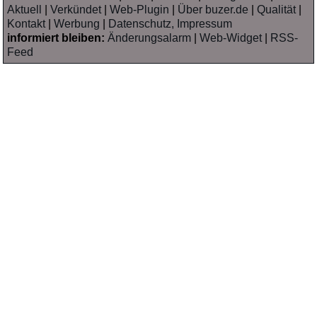
Aktuell
|
Verkündet
|
Web-Plugin
|
Über buzer.de
|
Qualität
|
Kontakt
|
Werbung
|
Datenschutz, Impressum
informiert bleiben:
Änderungsalarm
|
Web-Widget
|
RSS-
Feed