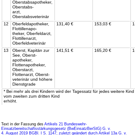
Oberstabsapotheker,
Oberstabs-
arzt,
Oberstabsveterinär
12
Oberfeldapotheker,
131,40 €
153,03 €
1
Flottillenapo-
theker, Oberfeldarzt,
Flottillenarzt,
Oberfeldveterinär
13
Oberst, Kapitän zur
141,51 €
165,20 €
1
See, Oberst-
apotheker,
Flottenapotheker,
Oberstarzt,
Flottenarzt, Oberst-
veterinär und höhere
Dienstgrade
* Bei mehr als drei Kindern wird der Tagessatz für jedes weitere Kin
vom zweiten zum dritten Kind
erhöht.
Text in der Fassung des
Artikels 21 Bundeswehr-
Einsatzbereitschaftsstärkungsgesetz (BwEinsatzBerStG) G. v.
4. August 2019 BGBl. I S. 1147; zuletzt geändert durch Artikel 13a G. v.