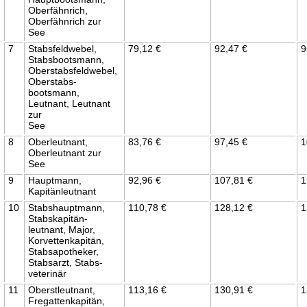
Oberfähnrich,
Oberfähnrich zur
See
7
Stabsfeldwebel,
79,12 €
92,47 €
9
Stabsbootsmann,
Oberstabsfeldwebel,
Oberstabs-
bootsmann,
Leutnant, Leutnant
zur
See
8
Oberleutnant,
83,76 €
97,45 €
1
Oberleutnant zur
See
9
Hauptmann,
92,96 €
107,81 €
1
Kapitänleutnant
10
Stabshauptmann,
110,78 €
128,12 €
1
Stabskapitän-
leutnant, Major,
Korvettenkapitän,
Stabsapotheker,
Stabsarzt, Stabs-
veterinär
11
Oberstleutnant,
113,16 €
130,91 €
1
Fregattenkapitän,