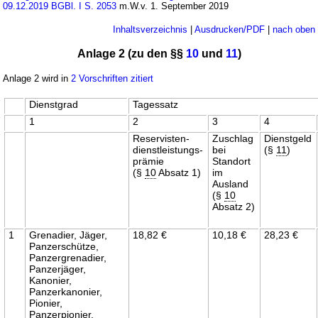
09.12.2019 BGBl. I S. 2053
m.W.v. 1. September 2019
Inhaltsverzeichnis
|
Ausdrucken/PDF
|
nach oben
Anlage 2 (zu den §§
10
und
11
)
Anlage 2 wird in
2 Vorschriften zitiert
Dienstgrad
Tagessatz
1
2
3
4
Reservisten-
Zuschlag
Dienstgeld
dienstleistungs-
bei
(§
11
)
prämie
Standort
(§
10
Absatz 1)
im
Ausland
(§
10
Absatz 2)
1
Grenadier, Jäger,
18,82 €
10,18 €
28,23 €
Panzerschütze,
Panzergrenadier,
Panzerjäger,
Kanonier,
Panzerkanonier,
Pionier,
Panzerpionier,