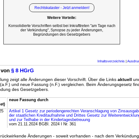
Rechtskataster - Jetzt anmelden!
Weitere Vorteile:
Konsolidierte Vorschriften selbst bei Inkrafttreten "am Tage nach
der Verkündung", Synopse zu jeder Änderungen,
Begründungen des Gesetzgebers
Inhaltsverzeichnis
|
Ausdru
 von
§ 8 HGrG
lung zeigt alle Änderungen dieser Vorschrift. Über die Links
aktuell
un
g (a.F.) und neue Fassung (n.F.) vergleichen. Beim Änderungsgesetz fi
ündung des Gesetzgebers.
neue Fassung durch
et)
25
Artikel 1 Gesetz zur periodengerechten Veranschlagung von Zinsausg
der staatlichen Kreditaufnahme und Drittes Gesetz zur Weiterentwicklung
und zur Teilhabe in der Kindertagesbetreuung
vom 21.11.2024 BGBl. 2024 I Nr. 361
ss rückwirkende Änderungen - soweit vorhanden - nach dem Verkündun