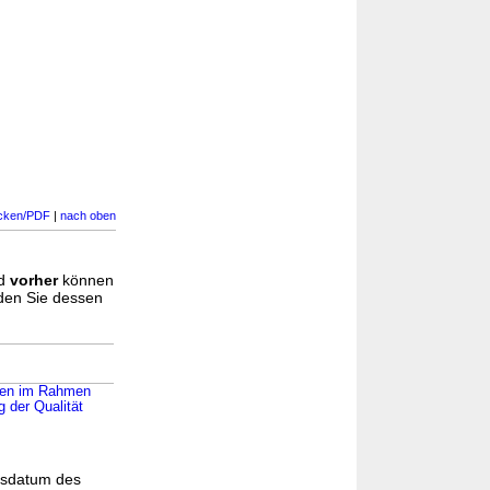
cken/PDF
|
nach oben
d
vorher
können
nden Sie dessen
aben im Rahmen
 der Qualität
gsdatum des