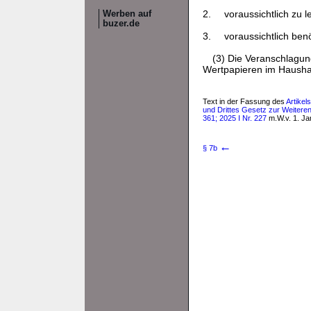
2.
voraussichtlich zu 
Werben auf
buzer.de
3.
voraussichtlich ben
(3) Die Veranschlagun
Wertpapieren im Haushal
Text in der Fassung des
Artike
und Drittes Gesetz zur Weiteren
361; 2025 I Nr. 227
m.W.v. 1. Ja
←
§ 7b