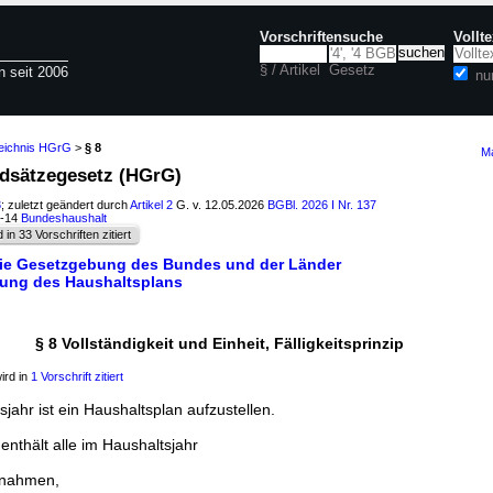
Vorschriftensuche
Vollt
§ / Artikel
Gesetz
n seit 2006
nu
zeichnis HGrG
>
§ 8
Ma
ndsätzegesetz (HGrG)
3
; zuletzt geändert durch
Artikel 2
G. v. 12.05.2026
BGBl. 2026 I Nr. 137
3-14
Bundeshaushalt
d in 33 Vorschriften zitiert
r die Gesetzgebung des Bundes und der Länder
llung des Haushaltsplans
§ 8 Vollständigkeit und Einheit, Fälligkeitsprinzip
ird in
1 Vorschrift zitiert
sjahr ist ein Haushaltsplan aufzustellen.
enthält alle im Haushaltsjahr
nnahmen,