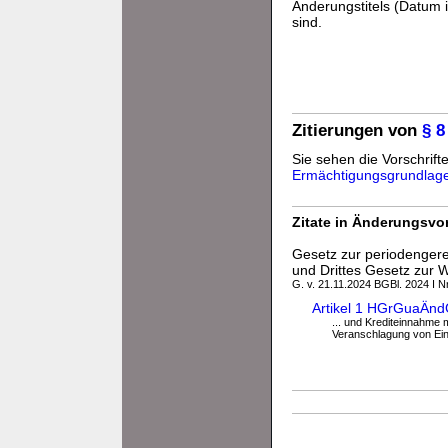
Änderungstitels (Datum i
sind.
Zitierungen von
§ 
Sie sehen die Vorschrifte
Ermächtigungsgrundlag
Zitate in Änderungsvor
Gesetz zur periodenger
und Drittes Gesetz zur W
G. v. 21.11.2024 BGBl. 2024 I Nr
Artikel 1 HGrGuaÄnd
... und Krediteinnahme
Veranschlagung von Ein