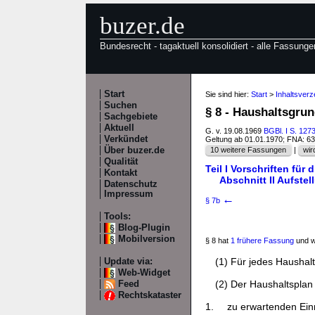
buzer.de
Bundesrecht - tagaktuell konsolidiert - alle Fassunge
Start
Sie sind hier:
Start
>
Inhaltsver
Suchen
§ 8 - Haushaltsgru
Sachgebiete
Aktuell
G. v. 19.08.1969
BGBl. I S. 127
Verkündet
Geltung ab 01.01.1970; FNA: 6
Über buzer.de
10 weitere Fassungen
|
wir
Qualität
Teil I Vorschriften fü
Kontakt
Abschnitt II Aufste
Datenschutz
Impressum
←
§ 7b
Tools:
Blog-Plugin
Mobilversion
§ 8 hat
1 frühere Fassung
und w
(1) Für jedes Haushalt
Update via:
Web-Widget
(2) Der Haushaltsplan 
Feed
Rechtskataster
1.
zu erwartenden Ei