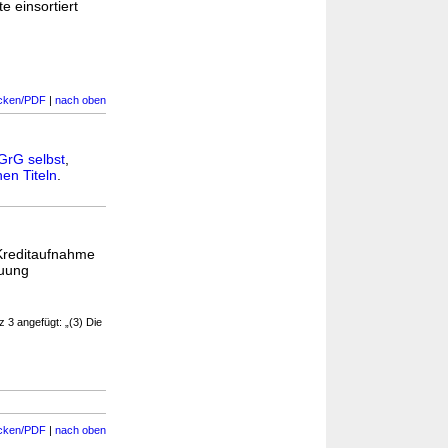
e einsortiert
cken/PDF
|
nach oben
GrG selbst
,
en Titeln
.
Kreditaufnahme
euung
 3 angefügt: „(3) Die
cken/PDF
|
nach oben