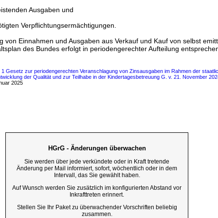
leistenden Ausgaben und
ötigten Verpflichtungsermächtigungen.
g von Einnahmen und Ausgaben aus Verkauf und Kauf von selbst emitt
tsplan des Bundes erfolgt in periodengerechter Aufteilung entsprech
ls 1 Gesetz zur periodengerechten Veranschlagung von Zinsausgaben im Rahmen der staatli
twicklung der Qualität und zur Teilhabe in der Kindertagesbetreuung G. v. 21. November 202
nuar 2025
HGrG - Änderungen überwachen
Sie werden über jede verkündete oder in Kraft tretende
Änderung per Mail informiert, sofort, wöchentlich oder in dem
Intervall, das Sie gewählt haben.
Auf Wunsch werden Sie zusätzlich im konfigurierten Abstand vor
Inkrafttreten erinnert.
Stellen Sie Ihr Paket zu überwachender Vorschriften beliebig
zusammen.