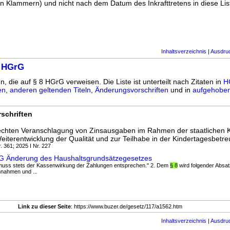
n Klammern) und nicht nach dem Datum des Inkrafttretens in diese List
Inhaltsverzeichnis
|
Ausdru
8 HGrG
n, die auf § 8 HGrG verweisen. Die Liste ist unterteilt nach Zitaten in
H
en
,
anderen geltenden Titeln
,
Änderungsvorschriften
und in
aufgehoben
schriften
echten Veranschlagung von Zinsausgaben im Rahmen der staatlichen 
eiterentwicklung der Qualität und zur Teilhabe in der Kindertagesbetr
. 361; 2025 I Nr. 227
G Änderung des Haushaltsgrundsätzegesetzes
 muss stets der Kassenwirkung der Zahlungen entsprechen." 2. Dem
§ 8
wird folgender Absatz
nahmen und ...
Link zu dieser Seite
: https://www.buzer.de/gesetz/117/a1562.htm
Inhaltsverzeichnis
|
Ausdru