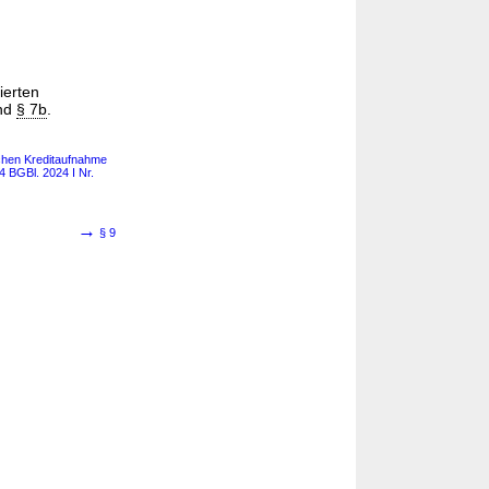
ierten
end
§ 7b
.
chen Kreditaufnahme
4 BGBl. 2024 I Nr.
→
§ 9