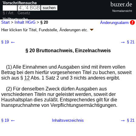
Vorschriftensuche
buzer.de
Normalansicht
§ / Art.
Gesetz
Volltextsuche
Start
>
Inhalt HGrG
>
§ 20
Änderungsalarm
Hier klicken für
Titel, Fundstelle, Änderungen
etc.
nur in HGrG
§ 20 - Haushaltsgrundsätzegesetz (HGrG)
←
→
§ 19
§ 21
G. v. 19.08.1969
BGBl. I S. 1273
; zuletzt geändert durch
Artikel 2
G. v.
§ 20 Bruttonachweis, Einzelnachweis
12.05.2026
BGBl. 2026 I Nr. 137
Geltung ab 01.01.1970; FNA: 63-14
Bundeshaushalt
10 weitere Fassungen
|
wird in 33 Vorschriften zitiert
(1) Alle Einnahmen und Ausgaben sind mit ihrem vollen
Teil I Vorschriften für die Gesetzgebung des Bundes und
Betrag bei dem hierfür vorgesehenen Titel zu buchen, soweit
der Länder
sich aus §
12
Abs. 1 Satz 2 und 3 nichts anderes ergibt.
Abschnitt III Ausführung des Haushaltsplans
(2) Für denselben Zweck dürfen Ausgaben aus
verschiedenen Titeln nur geleistet werden, soweit der
Haushaltsplan dies zuläßt. Entsprechendes gilt für die
Inanspruchnahme von Verpflichtungsermächtigungen.
←
→
§ 19
Inhaltsverzeichnis
§ 21