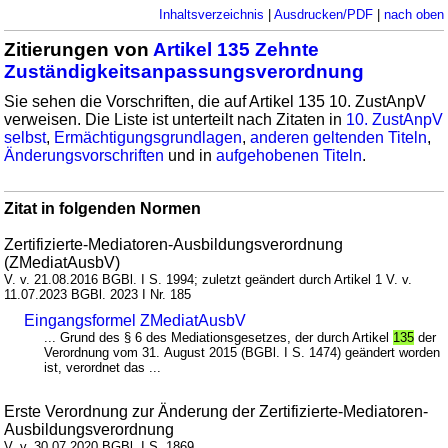
Inhaltsverzeichnis
|
Ausdrucken/PDF
|
nach oben
Zitierungen von
Artikel 135 Zehnte
Zuständigkeitsanpassungsverordnung
Sie sehen die Vorschriften, die auf Artikel 135 10. ZustAnpV
verweisen. Die Liste ist unterteilt nach Zitaten in
10. ZustAnpV
selbst
,
Ermächtigungsgrundlagen
,
anderen geltenden Titeln
,
Änderungsvorschriften
und in
aufgehobenen Titeln
.
Zitat in folgenden Normen
Zertifizierte-Mediatoren-Ausbildungsverordnung
(ZMediatAusbV)
V. v. 21.08.2016 BGBl. I S. 1994; zuletzt geändert durch Artikel 1 V. v.
11.07.2023 BGBl. 2023 I Nr. 185
Eingangsformel ZMediatAusbV
... Grund des § 6 des Mediationsgesetzes, der durch Artikel
135
der
Verordnung vom 31. August 2015 (BGBl. I S. 1474) geändert worden
ist, verordnet das ...
Erste Verordnung zur Änderung der Zertifizierte-Mediatoren-
Ausbildungsverordnung
V. v. 30.07.2020 BGBl. I S. 1869