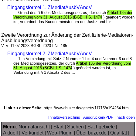
Eingangsformel 1. ZMediatAusbVÄndV
... Grund des § 6 des Mediationsgesetzes, der durch
Artikel 135 der
Verordnung vom 31. August 2015 (BGBl. I S. 1474
) geändert worden
ist, verordnet das Bundesministerium der Justiz und für ...
Zweite Verordnung zur Änderung der Zertifizierte-Mediatoren-
Ausbildungsverordnung
V. v. 11.07.2023 BGBl. 2023 I Nr. 185
Eingangsformel 2. ZMediatAusbVÄndV
... 1 in Verbindung mit Satz 2 Nummer 1 bis 4 und Nummer 6 und 8
des Mediationsgesetzes, der durch
Artikel 135 der Verordnung vom
31. August 2015 (BGBl. I S. 1474
) geändert worden ist, in
Verbindung mit § 1 Absatz 2 des ...
Link zu dieser Seite
: https://www.buzer.de/gesetz/11715/a194264.htm
Inhaltsverzeichnis
|
Ausdrucken/PDF
|
nach oben
Menü:
Normalansicht
|
Start
|
Suchen
|
Sachgebiete
|
Aktuell
|
Verkündet
|
Web-Plugin
|
Über buzer.de
|
Qualität
|