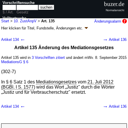
Vorschriftensuche
buzer.de
Normalansicht
§ / Art.
Gesetz
Volltextsuche
Start
>
10. ZustAnpV
>
Art. 135
Änderungsalarm
Hier klicken für
Titel, Fundstelle, Änderungen
etc.
nur in 10. ZustAnpV
Artikel 135 - Zehnte
←
→
Artikel 134
Artikel 136
Zuständigkeitsanpassungsverordnung (10.
Artikel 135 Änderung des Mediationsgesetzes
ZustAnpV
k.a.Abk.
)
V. v. 31.08.2015
BGBl. I S. 1474
(
Nr. 35
); zuletzt geändert durch
Artikel 3
Artikel 135 wird in
3 Vorschriften zitiert
und ändert mWv. 8. September 2015
Abs. 3 G. v. 30.06.2017
BGBl. I S. 2147
MediationsG
§ 6
Geltung ab 08.09.2015, abweichend siehe
Artikel 627
538 Änderungen
|
wird in 1232 Vorschriften zitiert
(302-7)
In §
6
Satz 1 des
Mediationsgesetzes
vom
21. Juli 2012
(BGBl. I S. 1577
) wird das Wort „Justiz" durch die Wörter
„Justiz und für Verbraucherschutz" ersetzt.
←
→
Artikel 134
Artikel 136