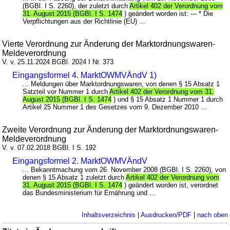
(BGBl. I S. 2260), der zuletzt durch
Artikel 402 der Verordnung vom
31. August 2015 (BGBl. I S. 1474
) geändert worden ist: --- * Die
Verpflichtungen aus der Richtlinie (EU) ...
Vierte Verordnung zur Änderung der Marktordnungswaren-
Meldeverordnung
V. v. 25.11.2024 BGBl. 2024 I Nr. 373
Eingangsformel 4. MarktOWMVÄndV 1)
... Meldungen über Marktordnungswaren, von denen § 15 Absatz 1
Satzteil vor Nummer 1 durch
Artikel 402 der Verordnung vom 31.
August 2015 (BGBl. I S. 1474
) und § 15 Absatz 1 Nummer 1 durch
Artikel 25 Nummer 1 des Gesetzes vom 9. Dezember 2010 ...
Zweite Verordnung zur Änderung der Marktordnungswaren-
Meldeverordnung
V. v. 07.02.2018 BGBl. I S. 192
Eingangsformel 2. MarktOWMVÄndV
... Bekanntmachung vom 26. November 2008 (BGBl. I S. 2260), von
denen § 15 Absatz 1 zuletzt durch
Artikel 402 der Verordnung vom
31. August 2015 (BGBl. I S. 1474
) geändert worden ist, verordnet
das Bundesministerium für Ernährung und ...
Inhaltsverzeichnis
|
Ausdrucken/PDF
|
nach oben