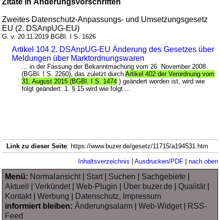
Zitate in Änderungsvorschriften
Zweites Datenschutz-Anpassungs- und Umsetzungsgesetz
EU (2. DSAnpUG-EU)
G. v. 20.11.2019 BGBl. I S. 1626
Artikel 104 2. DSAnpUG-EU Änderung des Gesetzes über
Meldungen über Marktordnungswaren
... in der Fassung der Bekanntmachung vom 26. November 2008
(BGBl. I S. 2260), das zuletzt durch
Artikel 402 der Verordnung vom
31. August 2015 (BGBl. I S. 1474
) geändert worden ist, wird wie
folgt geändert: 1. § 15 wird wie folgt ...
Link zu dieser Seite
: https://www.buzer.de/gesetz/11715/a194531.htm
Inhaltsverzeichnis
|
Ausdrucken/PDF
|
nach oben
Menü:
Normalansicht
|
Start
|
Suchen
|
Sachgebiete
|
Aktuell
|
Verkündet
|
Web-Plugin
|
Über buzer.de
|
Qualität
|
Kontakt
|
Werbung
|
Datenschutz, Impressum
informiert bleiben:
Änderungsalarm
|
Web-Widget
|
RSS-
Feed