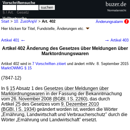
Vorschriftensuche
buzer.de
Normalansicht
§ / Art.
Gesetz
Volltextsuche
Start
>
10. ZustAnpV
>
Art. 402
Änderungsalarm
Hier klicken für
Titel, Fundstelle, Änderungen
etc.
nur in 10. ZustAnpV
Artikel 402 - Zehnte
←
→
Artikel 401
Artikel 403
Zuständigkeitsanpassungsverordnung (10.
Artikel 402 Änderung des Gesetzes über Meldungen über
ZustAnpV
k.a.Abk.
)
Marktordnungswaren
V. v. 31.08.2015
BGBl. I S. 1474
(
Nr. 35
); zuletzt geändert durch
Artikel 3
Abs. 3 G. v. 30.06.2017
BGBl. I S. 2147
Artikel 402 wird in
7 Vorschriften zitiert
und ändert mWv. 8. September 2015
Geltung ab 08.09.2015, abweichend siehe
Artikel 627
MarktOWMG
§ 15
538 Änderungen
|
wird in 1232 Vorschriften zitiert
(7847-12)
In §
15
Absatz 1 des
Gesetzes über Meldungen über
Marktordnungswaren
in der Fassung der Bekanntmachung
vom
26. November 2008 (BGBl. I S. 2260
), das durch
Artikel
25
des Gesetzes vom
9. Dezember 2010
(BGBl. I S. 1934
) geändert worden ist, werden die Wörter
„Ernährung, Landwirtschaft und Verbraucherschutz" durch die
Wörter „Ernährung und Landwirtschaft" ersetzt.