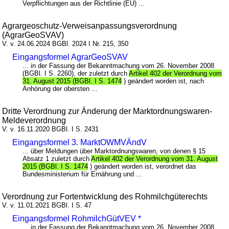
Verpflichtungen aus der Richtlinie (EU) ...
Agrargeoschutz-Verweisanpassungsverordnung
(AgrarGeoSVAV)
V. v. 24.06.2024 BGBl. 2024 I Nr. 215, 350
Eingangsformel AgrarGeoSVAV
... in der Fassung der Bekanntmachung vom 26. November 2008
(BGBl. I S. 2260), der zuletzt durch
Artikel 402 der Verordnung vom
31. August 2015 (BGBl. I S. 1474
) geändert worden ist, nach
Anhörung der obersten ...
Dritte Verordnung zur Änderung der Marktordnungswaren-
Meldeverordnung
V. v. 16.11.2020 BGBl. I S. 2431
Eingangsformel 3. MarktOWMVÄndV
... über Meldungen über Marktordnungswaren, von denen § 15
Absatz 1 zuletzt durch
Artikel 402 der Verordnung vom 31. August
2015 (BGBl. I S. 1474
) geändert worden ist, verordnet das
Bundesministerium für Ernährung und ...
Verordnung zur Fortentwicklung des Rohmilchgüterechts
V. v. 11.01.2021 BGBl. I S. 47
Eingangsformel RohmilchGütVEV *
... in der Fassung der Bekanntmachung vom 26. November 2008