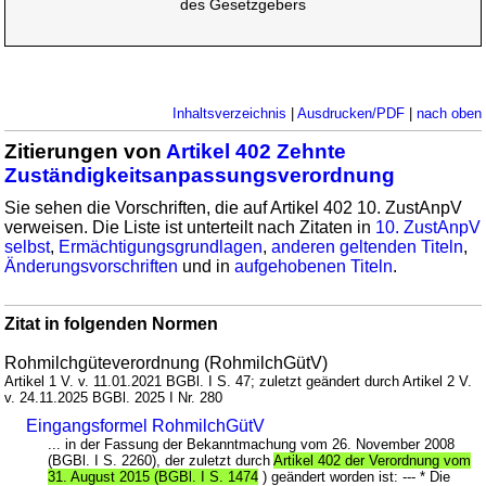
des Gesetzgebers
Inhaltsverzeichnis
|
Ausdrucken/PDF
|
nach oben
Zitierungen von
Artikel 402 Zehnte
Zuständigkeitsanpassungsverordnung
Sie sehen die Vorschriften, die auf Artikel 402 10. ZustAnpV
verweisen. Die Liste ist unterteilt nach Zitaten in
10. ZustAnpV
selbst
,
Ermächtigungsgrundlagen
,
anderen geltenden Titeln
,
Änderungsvorschriften
und in
aufgehobenen Titeln
.
Zitat in folgenden Normen
Rohmilchgüteverordnung (RohmilchGütV)
Artikel 1 V. v. 11.01.2021 BGBl. I S. 47; zuletzt geändert durch Artikel 2 V.
v. 24.11.2025 BGBl. 2025 I Nr. 280
Eingangsformel RohmilchGütV
... in der Fassung der Bekanntmachung vom 26. November 2008
(BGBl. I S. 2260), der zuletzt durch
Artikel 402 der Verordnung vom
31. August 2015 (BGBl. I S. 1474
) geändert worden ist: --- * Die