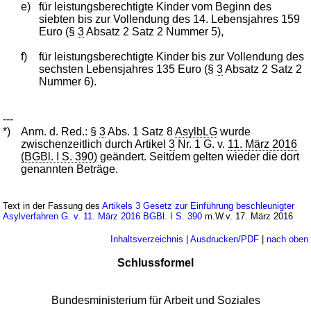
e)
für leistungsberechtigte Kinder vom Beginn des
siebten bis zur Vollendung des 14. Lebensjahres 159
Euro (§
3
Absatz 2 Satz 2 Nummer 5),
f)
für leistungsberechtigte Kinder bis zur Vollendung des
sechsten Lebensjahres 135 Euro (§
3
Absatz 2 Satz 2
Nummer 6).
---
*)
Anm. d. Red.: §
3
Abs. 1 Satz 8
AsylbLG
wurde
zwischenzeitlich durch Artikel
3
Nr. 1 G. v.
11. März 2016
(BGBl. I S. 390
) geändert. Seitdem gelten wieder die dort
genannten Beträge.
Text in der Fassung des
Artikels 3 Gesetz zur Einführung beschleunigter
Asylverfahren G. v. 11. März 2016 BGBl. I S. 390
m.W.v. 17. März 2016
Inhaltsverzeichnis
|
Ausdrucken/PDF
|
nach oben
Schlussformel
Bundesministerium für Arbeit und Soziales