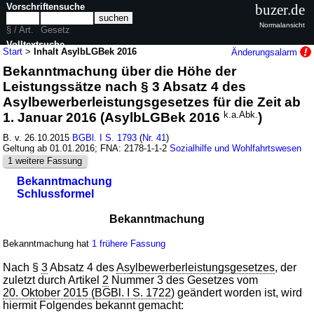
Vorschriftensuche
buzer.de
Normalansicht
§ / Art.
Gesetz
Volltextsuche
Start
>
Inhalt AsylbLGBek 2016
Änderungsalarm
Bekanntmachung über die Höhe der
nur in AsylbLGBek 2016
Leistungssätze nach § 3 Absatz 4 des
Asylbewerberleistungsgesetzes für die Zeit ab
1. Januar 2016 (AsylbLGBek 2016
k.a.Abk.
)
B. v. 26.10.2015
BGBl. I S. 1793
(
Nr. 41
)
Geltung ab 01.01.2016; FNA: 2178-1-1-2
Sozialhilfe und Wohlfahrtswesen
1 weitere Fassung
Bekanntmachung
Schlussformel
Bekanntmachung
Bekanntmachung hat
1 frühere Fassung
Nach §
3
Absatz 4 des
Asylbewerberleistungsgesetzes
, der
zuletzt durch Artikel
2
Nummer 3 des Gesetzes vom
20. Oktober 2015 (BGBl. I S. 1722
) geändert worden ist, wird
hiermit Folgendes bekannt gemacht: