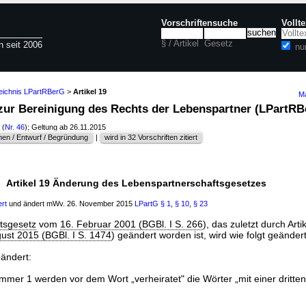
Vorschriftensuche
Vollt
§ / Artikel
Gesetz
n seit 2006
nu
zeichnis LPartRBerG
>
Artikel 19
Ma
z zur Bereinigung des Rechts der Lebenspartner (LPartR
(
Nr. 46
); Geltung ab 26.11.2015
en / Entwurf / Begründung
|
wird in 32 Vorschriften zitiert
Artikel 19 Änderung des Lebenspartnerschaftsgesetzes
ert
und ändert mWv. 26. November 2015
LPartG
§ 1
,
§ 10
,
§ 23
tsgesetz
vom
16. Februar 2001 (BGBl. I S. 266
), das zuletzt durch Arti
ust 2015 (BGBl. I S. 1474
) geändert worden ist, wird wie folgt geändert
eändert:
mmer 1 werden vor dem Wort „verheiratet" die Wörter „mit einer dritte