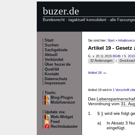
buzer.de
Bundesrecht - tagaktuell konsolidiert - alle Fassunge
Start
Sie sind hier:
Start
>
Inhaltsver
Suchen
Artikel 19 - Geset
Sachgebiete
Aktuell
G. v. 20.11.2015
BGBl. I S. 2010
Verkündet
32 Änderungen
|
Drucksach
Über buzer.de
Qualität
←
Artikel 18
Kontakt
Datenschutz
Impressum
Artikel 19 wird in
1 Vorschrift ziti
Tools:
Blog-Plugin
Das
Lebenspartnerschaf
Mobilversion
Verordnung vom
31. Aug
Update via:
1.
§
1
wird wie folgt g
Web-Widget
Feed
a)
In Absatz 3 Nu
Rechtskataster
eingefügt.