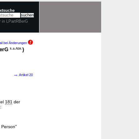
extsuche
r in LPartRBerG
il bei Änderungen
BerG
k.a.Abk.
)
→
Artikel 20
kel
181
der
:
n Person"