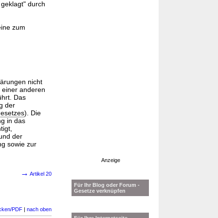
 geklagt" durch
eine zum
lärungen nicht
 einer anderen
hrt. Das
g der
esetzes
). Die
g in das
igt,
und der
ng sowie zur
Anzeige
→
Artikel 20
Für Ihr Blog oder Forum -
Gesetze verknüpfen
cken/PDF
|
nach oben