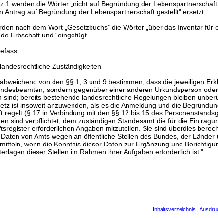
tz 1 werden die Wörter „nicht auf Begründung der Lebenspartnerschaft
in Antrag auf Begründung der Lebenspartnerschaft gestellt" ersetzt.
den nach dem Wort „Gesetzbuchs" die Wörter „über das Inventar für 
e Erbschaft und" eingefügt.
gefasst:
andesrechtliche Zuständigkeiten
 abweichend von den §§
1
,
3
und
9
bestimmen, dass die jeweiligen Erk
ndesbeamten, sondern gegenüber einer anderen Urkundsperson oder
sind; bereits bestehende landesrechtliche Regelungen bleiben unberü
etz
ist insoweit anzuwenden, als es die Anmeldung und die Begründun
t regelt (§
17
in Verbindung mit den §§
12
bis
15
des
Personenstandsg
n sind verpflichtet, dem zuständigen Standesamt die für die Eintragun
sregister erforderlichen Angaben mitzuteilen. Sie sind überdies berecht
aten von Amts wegen an öffentliche Stellen des Bundes, der Länder 
tteln, wenn die Kenntnis dieser Daten zur Ergänzung und Berichtigu
erlagen dieser Stellen im Rahmen ihrer Aufgaben erforderlich ist."
Inhaltsverzeichnis
|
Ausdru