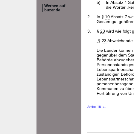
b)
In Absatz 4 Sa
Werben auf
die Wörter „ke
buzer.de
2.
In §
10
Absatz 7 wer
Gesamtgut gehörend
3.
§
23
wird wie folgt 
„§
23
Abweichende l
Die Länder können
gegenüber dem Sta
Behörde abzugeben 
Personenstandsges
Lebenspartnerschaf
zuständigen Behörde
Lebenspartnerschaft
personenbezogene D
Kommunen zu übermi
Fortführung von Unt
←
Artikel 18