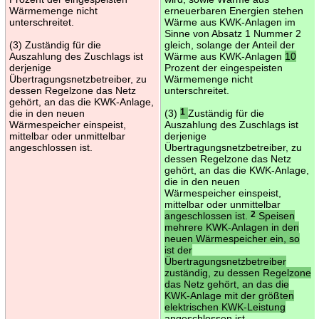
Wärmemenge nicht
erneuerbaren Energien stehen
unterschreitet.
Wärme aus KWK-Anlagen im
Sinne von Absatz 1 Nummer 2
(3) Zuständig für die
gleich, solange der Anteil der
Auszahlung des Zuschlags ist
Wärme aus KWK-Anlagen
10
derjenige
Prozent der eingespeisten
Übertragungsnetzbetreiber, zu
Wärmemenge nicht
dessen Regelzone das Netz
unterschreitet.
gehört, an das die KWK-Anlage,
die in den neuen
(3)
1
Zuständig für die
Wärmespeicher einspeist,
Auszahlung des Zuschlags ist
mittelbar oder unmittelbar
derjenige
angeschlossen ist.
Übertragungsnetzbetreiber, zu
dessen Regelzone das Netz
gehört, an das die KWK-Anlage,
die in den neuen
Wärmespeicher einspeist,
mittelbar oder unmittelbar
angeschlossen ist.
2
Speisen
mehrere KWK-Anlagen in den
neuen Wärmespeicher ein, so
ist der
Übertragungsnetzbetreiber
zuständig, zu dessen Regelzone
das Netz gehört, an das die
KWK-Anlage mit der größten
elektrischen KWK-Leistung
angeschlossen ist.