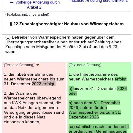
←
nächste Änderung durch Artikel 2
vorherige Änderung durch
→
Artikel 2
(Textabschnitt unverändert)
§ 22 Zuschlagberechtigter Neubau von Wärmespeichern
(1) Betreiber von Wärmespeichern haben gegenüber dem
Übertragungsnetzbetreiber einen Anspruch auf Zahlung eines
Zuschlags nach Maßgabe der Absätze 2 bis 4 und des § 23,
wenn
(Text alte Fassung)
(Text neue Fassung)
1. die Inbetriebnahme des
1. die Inbetriebnahme des
neuen Wärmespeichers bis zum
neuen Wärmespeichers
erfolgt
31. Dezember
2022 erfolgt,
a)
bis zum 31. Dezember
2026
2. die Wärme des
oder
Wärmespeichers überwiegend
aus KWK-Anlagen stammt, die
b) nach dem 31. Dezember
an das Netz der allgemeinen
2026, sofern für den
Versorgung angeschlossen sind
Wärmespeicher bis zum 31.
und die in dieses Netz
Dezember 2026
einspeisen können,
aa) sämtliche nach Landesrecht
erforderlichen Genehmigungen