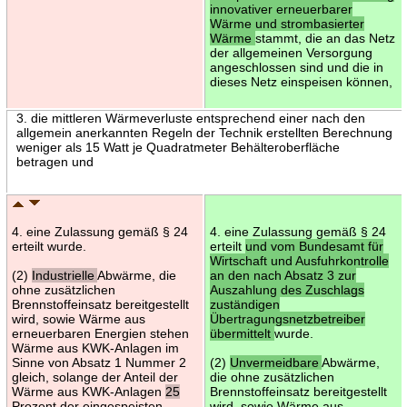
innovativer erneuerbarer
Wärme und strombasierter
Wärme
stammt, die an das Netz
der allgemeinen Versorgung
angeschlossen sind und die in
dieses Netz einspeisen können,
3. die mittleren Wärmeverluste entsprechend einer nach den
allgemein anerkannten Regeln der Technik erstellten Berechnung
weniger als 15 Watt je Quadratmeter Behälteroberfläche
betragen und
4. eine Zulassung gemäß § 24
4. eine Zulassung gemäß § 24
erteilt wurde.
erteilt
und vom Bundesamt für
Wirtschaft und Ausfuhrkontrolle
(2)
Industrielle
Abwärme, die
an den nach Absatz 3 zur
ohne zusätzlichen
Auszahlung des Zuschlags
Brennstoffeinsatz bereitgestellt
zuständigen
wird, sowie Wärme aus
Übertragungsnetzbetreiber
erneuerbaren Energien stehen
übermittelt
wurde.
Wärme aus KWK-Anlagen im
Sinne von Absatz 1 Nummer 2
(2)
Unvermeidbare
Abwärme,
gleich, solange der Anteil der
die ohne zusätzlichen
Wärme aus KWK-Anlagen
25
Brennstoffeinsatz bereitgestellt
Prozent der eingespeisten
wird, sowie Wärme aus