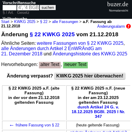
Vorschriftensuche
buzer.de
Normalansicht
§ / Art.
Gesetz
Volltextsuche
Start
>
KWKG 2025
>
§ 22
>
alle Fassungen
>
a.F. Fassung ab
21.12.2018
Änderungsalarm
nur in KWKG 2025
Änderung
§ 22 KWKG 2025
vom 21.12.2018
Ähnliche Seiten:
weitere Fassungen von § 22 KWKG 2025
,
alle Änderungen durch Artikel 2 EnWRÄndG am
21. Dezember 2018
und
Änderungshistorie des KWKG 2025
Hervorhebungen:
alter Text
,
neuer Text
Änderung verpasst?
KWKG 2025 hier überwachen!
§ 22 KWKG 2025 a.F. (alte
§ 22 KWKG 2025 n.F. (neue
Fassung)
Fassung)
in der vor dem 21.12.2018
in der am 23.12.2025
geltenden Fassung
geltenden Fassung
durch Artikel 24 G. v.
18.12.2025 BGBl. 2025 I Nr.
347
←
frühere Fassung von § 22
(heute geltende Fassung)