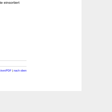
e einsortiert
cken/PDF
|
nach oben