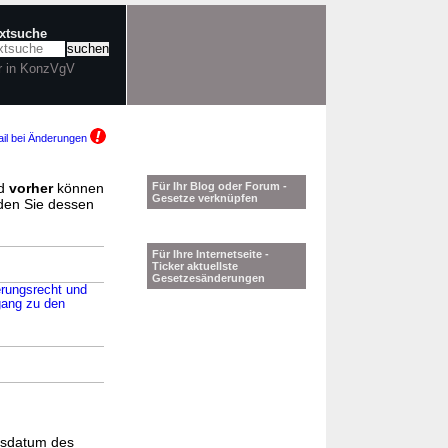
extsuche
r in KonzVgV
il bei Änderungen
d
vorher
können
Für Ihr Blog oder Forum -
Gesetze verknüpfen
nden Sie dessen
Für Ihre Internetseite -
Ticker aktuellste
Gesetzesänderungen
erungsrecht und
gang zu den
gsdatum des