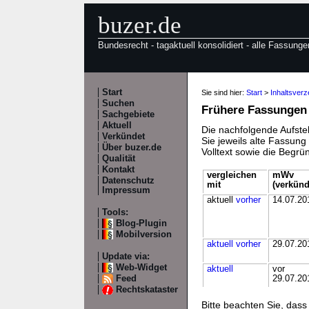
buzer.de
Bundesrecht - tagaktuell konsolidiert - alle Fassunge
Start
Sie sind hier:
Start
>
Inhaltsver
Suchen
Frühere Fassungen
Sachgebiete
Aktuell
Die nachfolgende Aufstel
Verkündet
Sie jeweils alte Fassun
Über buzer.de
Volltext sowie die Begr
Qualität
Kontakt
vergleichen
mWv
Datenschutz
mit
(verkünd
Impressum
aktuell
vorher
14.07.20
Tools:
Blog-Plugin
Mobilversion
aktuell
vorher
29.07.20
Update via:
Web-Widget
aktuell
vor
Feed
29.07.20
Rechtskataster
Bitte beachten Sie, da