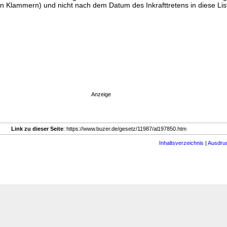
n Klammern) und nicht nach dem Datum des Inkrafttretens in diese List
Anzeige
Link zu dieser Seite
: https://www.buzer.de/gesetz/11987/al197850.htm
Inhaltsverzeichnis
|
Ausdru