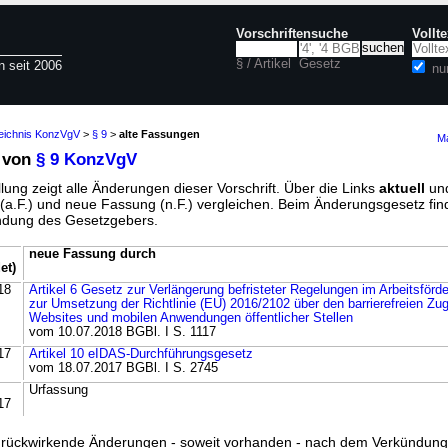
Vorschriftensuche
Vollt
§ / Artikel
Gesetz
n seit 2006
nu
zeichnis KonzVgV
>
§ 9
>
alte Fassungen
Ma
 von
§ 9 KonzVgV
lung zeigt alle Änderungen dieser Vorschrift. Über die Links
aktuell
un
g (a.F.) und neue Fassung (n.F.) vergleichen. Beim Änderungsgesetz fi
ündung des Gesetzgebers.
neue Fassung durch
et)
18
Artikel 6 Gesetz zur Verlängerung befristeter Regelungen im Arbeitsförd
zur Umsetzung der Richtlinie (EU) 2016/2102 über den barrierefreien Zu
Websites und mobilen Anwendungen öffentlicher Stellen
vom 10.07.2018 BGBl. I S. 1117
17
Artikel 10 eIDAS-Durchführungsgesetz
vom 18.07.2017 BGBl. I S. 2745
Urfassung
17
ss rückwirkende Änderungen - soweit vorhanden - nach dem Verkündun