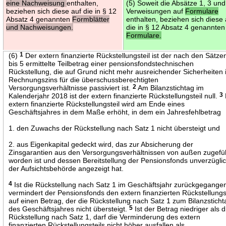
eine Nachweisung
enthalten,
(5) Soweit die Absätze 1, 3 und
beziehen sich diese auf die in § 12
Verweisungen auf
Formulare
Absatz 4 genannten
Formblätter
enthalten, beziehen sich diese 
und Nachweisungen.
die in § 12 Absatz 4 genannten
Formulare.
(6)
1
Der extern finanzierte Rückstellungsteil ist der nach den Sätze
bis 5 ermittelte Teilbetrag einer pensionsfondstechnischen
Rückstellung, die auf Grund nicht mehr ausreichender Sicherheiten
Rechnungszins für die überschussberechtigten
Versorgungsverhältnisse passiviert ist.
2
Am Bilanzstichtag im
Kalenderjahr 2018 ist der extern finanzierte Rückstellungsteil null.
3
extern finanzierte Rückstellungsteil wird am Ende eines
Geschäftsjahres in dem Maße erhöht, in dem ein Jahresfehlbetrag
1. den Zuwachs der Rückstellung nach Satz 1 nicht übersteigt und
2. aus Eigenkapital gedeckt wird, das zur Absicherung der
Zinsgarantien aus den Versorgungsverhältnissen von außen zugefü
worden ist und dessen Bereitstellung der Pensionsfonds unverzügli
der Aufsichtsbehörde angezeigt hat.
4
Ist die Rückstellung nach Satz 1 im Geschäftsjahr zurückgegange
vermindert der Pensionsfonds den extern finanzierten Rückstellungs
auf einen Betrag, der die Rückstellung nach Satz 1 zum Bilanzsticht
des Geschäftsjahres nicht übersteigt.
5
Ist der Betrag niedriger als d
Rückstellung nach Satz 1, darf die Verminderung des extern
finanzierten Rückstellungsteils nicht höher ausfallen als