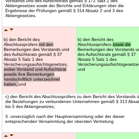
Vorstands und des Aufsichtsrats gemäß § 172 Satz 2 des
Aktiengesetzes sowie der Berichte und Erklärungen über die
Ergebnisse der Prüfungen gemäß § 314 Absatz 2 und 3 des
Aktiengesetzes,
b) den Bericht des
b) den Bericht des
Abschlussprüfers
mit den
Abschlussprüfers
sowie die
Bemerkungen des Vorstands und
Bemerkungen des Vorstands u
des Aufsichtsrats gemäß § 37
des Aufsichtsrats gemäß § 37
Absatz 5 Satz 1 des
Absatz 5 Satz 1 des
Versicherungsaufsichtsgesetzes,
Versicherungsaufsichtsgesetze
wobei Vorstand und Aufsichtsrat
und
jeweils ihre Bemerkungen
handschriftlich unterzeichnet
haben,
und
c) den Bericht des Abschlussprüfers zu dem Bericht des Vorstands 
die Beziehungen zu verbundenen Unternehmen gemäß § 313 Absat
bis 5 des Aktiengesetzes,
3. unverzüglich nach der Hauptversammlung oder der dieser
entsprechenden Versammlung der obersten Vertretung