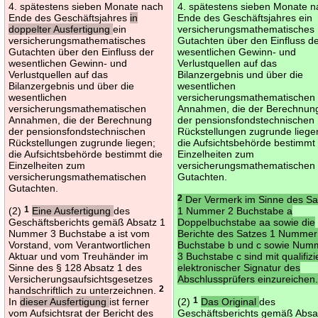
4. spätestens sieben Monate nach
4. spätestens sieben Monate 
Ende des Geschäftsjahres
in
Ende des Geschäftsjahres ein
doppelter Ausfertigung
ein
versicherungsmathematisches
versicherungsmathematisches
Gutachten über den Einfluss d
Gutachten über den Einfluss der
wesentlichen Gewinn- und
wesentlichen Gewinn- und
Verlustquellen auf das
Verlustquellen auf das
Bilanzergebnis und über die
Bilanzergebnis und über die
wesentlichen
wesentlichen
versicherungsmathematischen
versicherungsmathematischen
Annahmen, die der Berechnun
Annahmen, die der Berechnung
der pensionsfondstechnischen
der pensionsfondstechnischen
Rückstellungen zugrunde liege
Rückstellungen zugrunde liegen;
die Aufsichtsbehörde bestimmt 
die Aufsichtsbehörde bestimmt die
Einzelheiten zum
Einzelheiten zum
versicherungsmathematischen
versicherungsmathematischen
Gutachten.
Gutachten.
2
Der Vermerk im Sinne des Sa
(2)
1
Eine Ausfertigung
des
1 Nummer 2 Buchstabe a
Geschäftsberichts gemäß Absatz 1
Doppelbuchstabe aa sowie die
Nummer 3 Buchstabe a ist vom
Berichte des Satzes 1 Nummer
Vorstand, vom Verantwortlichen
Buchstabe b und c sowie Num
Aktuar und vom Treuhänder im
3 Buchstabe c sind mit qualifizi
Sinne des § 128 Absatz 1 des
elektronischer Signatur des
Versicherungsaufsichtsgesetzes
Abschlussprüfers einzureichen
handschriftlich zu unterzeichnen.
2
In
dieser Ausfertigung
ist ferner
(2)
1
Das Original
des
vom Aufsichtsrat der Bericht des
Geschäftsberichts gemäß Absa