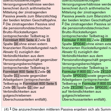
überschussberechtigten
überschussberechtigten
Versorgungsverhältnisse werden
Versorgungsverhältnisse werd
berechnet durch arithmetische
berechnet durch arithmetische
Mittelung der zinstragenden
Mittelung der zinstragenden
Passiva jeweils zum Bilanzstichtag
Passiva jeweils zum Bilanzstic
der beiden letzten Geschäftsjahre.
der beiden letzten Geschäftsja
2
Die zinstragenden Passiva sind
2
Die zinstragenden Passiva si
die pensionsfondstechnischen
die pensionsfondstechnischen
Brutto-Rückstellungen
Brutto-Rückstellungen
(entsprechender Teilbetrag in
(entsprechender Teilbetrag in
Formblatt 800 Seite 4
Zeile
11
Formular F.800.01
Zeile
ZE08
Spalte
04
ohne einen extern
Spalte
SP0040
ohne einen ext
finanzierten Rückstellungsteil nach
finanzierten Rückstellungsteil 
Absatz 6) zuzüglich der
Absatz 6) zuzüglich der
Verbindlichkeiten aus dem
Verbindlichkeiten aus dem
Pensionsfondsgeschäft gegenüber
Pensionsfondsgeschäft gegen
Versorgungsberechtigten
Versorgungsberechtigten
(entsprechender Teilbetrag in
(entsprechender Teilbetrag in
Formblatt 800 Seite 5
Zeile
06
Formular F.800.01
Zeile
ZE110
Spalte
01)
sowie gegenüber
Spalte
SP0010)
sowie gegenüb
Arbeitgebern (entsprechender
Arbeitgebern (entsprechender
Teilbetrag in
Formblatt 800 Seite 5
Teilbetrag in
Formular F.800.0
Zeile
05
Spalte
02,
der auf
Zeile
ZE1090
Spalte
SP0020,
Verbindlichkeiten aus
auf Verbindlichkeiten aus
gutgeschriebenen
gutgeschriebenen
Überschussanteilen entfällt).
Überschussanteilen entfällt).
(4)
1
Die anzurechnenden mittleren Passiva ergeben sich als Sum