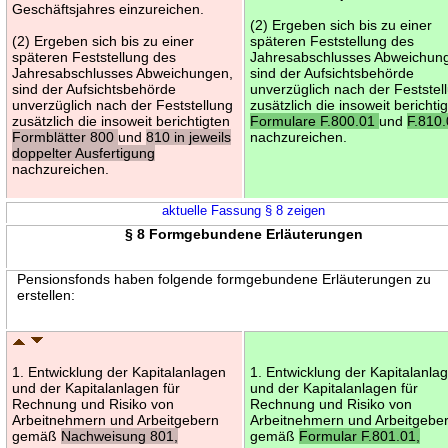
Geschäftsjahres einzureichen.
(2) Ergeben sich bis zu einer
(2) Ergeben sich bis zu einer
späteren Feststellung des
späteren Feststellung des
Jahresabschlusses Abweichun
Jahresabschlusses Abweichungen,
sind der Aufsichtsbehörde
sind der Aufsichtsbehörde
unverzüglich nach der Feststel
unverzüglich nach der Feststellung
zusätzlich die insoweit berichti
zusätzlich die insoweit berichtigten
Formulare F.800.01
und
F.810
Formblätter 800
und
810 in jeweils
nachzureichen.
doppelter Ausfertigung
nachzureichen.
aktuelle Fassung § 8 zeigen
§ 8 Formgebundene Erläuterungen
Pensionsfonds haben folgende formgebundene Erläuterungen zu
erstellen:
1. Entwicklung der Kapitalanlagen
1. Entwicklung der Kapitalanla
und der Kapitalanlagen für
und der Kapitalanlagen für
Rechnung und Risiko von
Rechnung und Risiko von
Arbeitnehmern und Arbeitgebern
Arbeitnehmern und Arbeitgebe
gemäß
Nachweisung 801,
gemäß
Formular F.801.01,