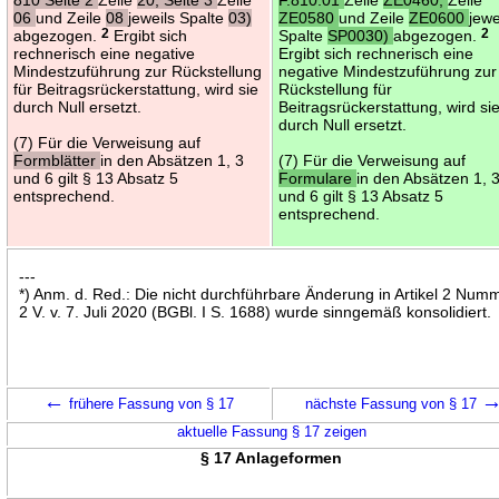
06
und Zeile
08
jeweils Spalte
03)
ZE0580
und Zeile
ZE0600
jewe
abgezogen.
2
Ergibt sich
Spalte
SP0030)
abgezogen.
2
rechnerisch eine negative
Ergibt sich rechnerisch eine
Mindestzuführung zur Rückstellung
negative Mindestzuführung zur
für Beitragsrückerstattung, wird sie
Rückstellung für
durch Null ersetzt.
Beitragsrückerstattung, wird si
durch Null ersetzt.
(7) Für die Verweisung auf
Formblätter
in den Absätzen 1, 3
(7) Für die Verweisung auf
und 6 gilt § 13 Absatz 5
Formulare
in den Absätzen 1, 
entsprechend.
und 6 gilt § 13 Absatz 5
entsprechend.
---
*) Anm. d. Red.: Die nicht durchführbare Änderung in Artikel 2 Num
2 V. v. 7. Juli 2020 (BGBl. I S. 1688) wurde sinngemäß konsolidiert.
←
frühere Fassung von § 17
nächste Fassung von § 17
aktuelle Fassung § 17 zeigen
§ 17 Anlageformen