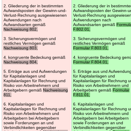
2. Gliederung der in bestimmten
2. Gliederung der in bestimmte
Aufwandsposten der Gewinn-und-
Aufwandsposten der Gewinn-u
Verlust-Rechnung ausgewiesenen
Verlust-Rechnung ausgewiese
Aufwendungen nach
Aufwendungen nach
Aufwandsarten gemäß
Aufwandsarten gemäß
Formul
Nachweisung 802,
F.802.01,
3. Sicherungsvermögen und
3. Sicherungsvermögen und
restliches Vermögen gemäß
restliches Vermögen gemäß
Nachweisung 803,
Formular F.803.01,
4. kongruente Bedeckung gemäß
4. kongruente Bedeckung gem
Nachweisung 804,
Formular F.804.01,
5. Erträge aus und Aufwendungen
5. Erträge aus und Aufwendun
für Kapitalanlagen und
für Kapitalanlagen und
Kapitalanlagen für Rechnung und
Kapitalanlagen für Rechnung 
Risiko von Arbeitnehmern und
Risiko von Arbeitnehmern und
Arbeitgebern gemäß
Nachweisung
Arbeitgebern gemäß
Formular
811,
F.811.01,
6. Kapitalanlagen und
6. Kapitalanlagen und
Kapitalanlagen für Rechnung und
Kapitalanlagen für Rechnung 
Risiko von Arbeitnehmern und
Risiko von Arbeitnehmern und
Arbeitgebern bei Arbeitgebern
Arbeitgebern bei Arbeitgebern
sowie Forderungen an und
sowie Forderungen an und
Verbindlichkeiten gegenüber
Verbindlichkeiten gegenüber