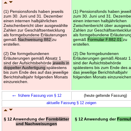
(1) Pensionsfonds haben jeweils
(1) Pensionsfonds haben jewei
zum 30. Juni und 31. Dezember
zum 30. Juni und 31. Dezembe
einen internen halbjährlichen
einen internen halbjährlichen
Zwischenbericht über ausgewählte
Zwischenbericht über ausgewä
Zahlen zur Geschäftsentwicklung
Zahlen zur Geschäftsentwicklu
als formgebundene Erläuterungen
als formgebundene Erläuterun
gemäß
Nachweisung 882
zu
gemäß
Formular F.882.01
zu
erstellen.
erstellen.
(2) Die formgebundenen
(2) Die formgebundenen
Erläuterungen gemäß Absatz 1
Erläuterungen gemäß Absatz 1
sind der Aufsichtsbehörde
jeweils in
sind der Aufsichtsbehörde
doppelter Ausfertigung
spätestens
spätestens bis zum Ende des a
bis zum Ende des auf das jeweilige
das jeweilige Berichtshalbjahr
Berichtshalbjahr folgenden Monats
folgenden Monats einzureichen
einzureichen.
←
frühere Fassung von § 12
(heute geltende Fassung)
aktuelle Fassung § 12 zeigen
§ 12 Anwendung der
Formblätter
§ 12 Anwendung der
Formul
und Nachweisungen