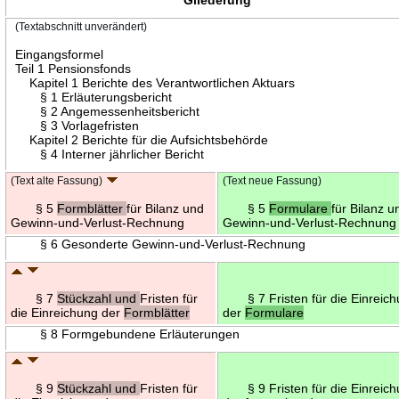
(Textabschnitt unverändert)
Eingangsformel
Teil 1 Pensionsfonds
Kapitel 1 Berichte des Verantwortlichen Aktuars
§ 1 Erläuterungsbericht
§ 2 Angemessenheitsbericht
§ 3 Vorlagefristen
Kapitel 2 Berichte für die Aufsichtsbehörde
§ 4 Interner jährlicher Bericht
(Text alte Fassung)
(Text neue Fassung)
§ 5
Formblätter
für Bilanz und
§ 5
Formulare
für Bilanz u
Gewinn-und-Verlust-Rechnung
Gewinn-und-Verlust-Rechnung
§ 6 Gesonderte Gewinn-und-Verlust-Rechnung
§ 7
Stückzahl und
Fristen für
§ 7 Fristen für die Einreic
die Einreichung der
Formblätter
der
Formulare
§ 8 Formgebundene Erläuterungen
§ 9
Stückzahl und
Fristen für
§ 9 Fristen für die Einreic