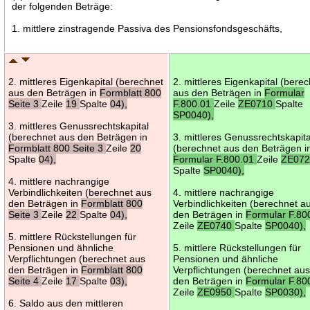
der folgenden Beträge:
1. mittlere zinstragende Passiva des Pensionsfondsgeschäfts,
2. mittleres Eigenkapital (berechnet
2. mittleres Eigenkapital (bere
aus den Beträgen in
Formblatt 800
aus den Beträgen in
Formular
Seite 3
Zeile
19
Spalte
04),
F.800.01
Zeile
ZE0710
Spalte
SP0040),
3. mittleres Genussrechtskapital
(berechnet aus den Beträgen in
3. mittleres Genussrechtskapita
Formblatt 800 Seite 3
Zeile
20
(berechnet aus den Beträgen i
Spalte
04),
Formular F.800.01
Zeile
ZE07
Spalte
SP0040),
4. mittlere nachrangige
Verbindlichkeiten (berechnet aus
4. mittlere nachrangige
den Beträgen in
Formblatt 800
Verbindlichkeiten (berechnet a
Seite 3
Zeile
22
Spalte
04),
den Beträgen in
Formular F.80
Zeile
ZE0740
Spalte
SP0040),
5. mittlere Rückstellungen für
Pensionen und ähnliche
5. mittlere Rückstellungen für
Verpflichtungen (berechnet aus
Pensionen und ähnliche
den Beträgen in
Formblatt 800
Verpflichtungen (berechnet au
Seite 4
Zeile
17
Spalte
03),
den Beträgen in
Formular F.80
Zeile
ZE0950
Spalte
SP0030),
6. Saldo aus den mittleren