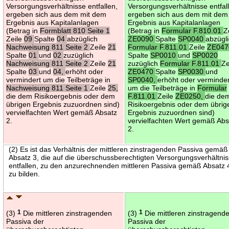
Versorgungsverhältnisse entfallen,
Versorgungsverhältnisse entfal
ergeben sich aus dem mit dem
ergeben sich aus dem mit dem
Ergebnis aus Kapitalanlagen
Ergebnis aus Kapitalanlagen
(Betrag in
Formblatt 810 Seite 1
(Betrag in
Formular F.810.01
Z
Zeile
09
Spalte
04
abzüglich
ZE0090
Spalte
SP0040
abzügl
Nachweisung 811 Seite 2
Zeile
21
Formular F.811.01
Zeile
ZE047
Spalte
01
und
02
zuzüglich
Spalte
SP0010
und
SP0020
Nachweisung 811 Seite 2
Zeile
21
zuzüglich
Formular F.811.01
Ze
Spalte
03
und
04,
erhöht oder
ZE0470
Spalte
SP0030
und
vermindert um die Teilbeträge in
SP0040,
erhöht oder verminder
Nachweisung 811 Seite 1
Zeile
25,
um die Teilbeträge in
Formular
die dem Risikoergebnis oder dem
F.811.01
Zeile
ZE0250,
die de
übrigen Ergebnis zuzuordnen sind)
Risikoergebnis oder dem übrig
vervielfachten Wert gemäß Absatz
Ergebnis zuzuordnen sind)
2.
vervielfachten Wert gemäß Abs
2.
(2) Es ist das Verhältnis der mittleren zinstragenden Passiva gemäß
Absatz 3, die auf die überschussberechtigten Versorgungsverhältni
entfallen, zu den anzurechnenden mittleren Passiva gemäß Absatz 
zu bilden.
(3)
1
Die mittleren zinstragenden
(3)
1
Die mittleren zinstragend
Passiva der
Passiva der