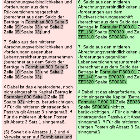
Abrechnungsverbindlichkeiten und
6. Saldo aus den mittleren
-forderungen aus dem
Abrechnungsverbindlichkeiten
Rückversicherungsgeschäft
-forderungen aus dem
(berechnet aus dem Saldo der
Rückversicherungsgeschäft
Beträge in
Formblatt 800 Seite 5
(berechnet aus dem Saldo der
Zeile
09
Spalte
03
und
Seite 2
Beträge in
Formular F.800.01
Z
Zeile
05
Spalte
03)
und
ZE1130
Spalte
SP0030
und Zei
ZE0310
Spalte
SP0030)
und
7. Saldo aus den mittleren
Abrechnungsverbindlichkeiten und
7. Saldo aus den mittleren
-forderungen gegenüber
Abrechnungsverbindlichkeiten
Lebensversicherungsunternehmen
-forderungen gegenüber
(berechnet aus dem Saldo der
Lebensversicherungsunterne
Beträge in
Formblatt 800 Seite 5
(berechnet aus dem Saldo der
Zeile
10
Spalte
03
und
Seite 2
Beträge in
Formular F.800.01
Z
Zeile
06
Spalte
03).
ZE1140
Spalte
SP0030
und Zei
ZE0320
Spalte
SP0030).
2
Dabei ist das eingeforderte, noch
nicht eingezahlte Kapital (Betrag in
2
Dabei ist das eingeforderte, 
Formblatt 800 Seite 2
Zeile
07
nicht eingezahlte Kapital (Betra
Spalte
03)
nicht zu berücksichtigen.
Formular F.800.01
Zeile
ZE03
3
Für die mittleren zinstragenden
Spalte
SP0030)
nicht zu
Passiva gilt Absatz 3 sinngemäß.
4
berücksichtigen.
3
Für die mittl
Für die mittleren übrigen Posten
zinstragenden Passiva gilt Absa
gilt Absatz 3 Satz 1 sinngemäß.
sinngemäß.
4
Für die mittleren
übrigen Posten gilt Absatz 3 Sa
(5) Soweit die Absätze 1, 3 und 4
sinngemäß.
Verweisungen auf
Formblätter und