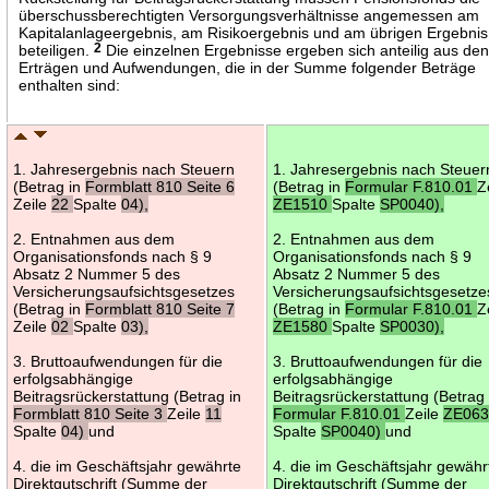
überschussberechtigten Versorgungsverhältnisse angemessen am
Kapitalanlageergebnis, am Risikoergebnis und am übrigen Ergebnis
beteiligen.
2
Die einzelnen Ergebnisse ergeben sich anteilig aus de
Erträgen und Aufwendungen, die in der Summe folgender Beträge
enthalten sind:
1. Jahresergebnis nach Steuern
1. Jahresergebnis nach Steuer
(Betrag in
Formblatt 810 Seite 6
(Betrag in
Formular F.810.01
Z
Zeile
22
Spalte
04),
ZE1510
Spalte
SP0040),
2. Entnahmen aus dem
2. Entnahmen aus dem
Organisationsfonds nach § 9
Organisationsfonds nach § 9
Absatz 2 Nummer 5 des
Absatz 2 Nummer 5 des
Versicherungsaufsichtsgesetzes
Versicherungsaufsichtsgesetze
(Betrag in
Formblatt 810 Seite 7
(Betrag in
Formular F.810.01
Z
Zeile
02
Spalte
03),
ZE1580
Spalte
SP0030),
3. Bruttoaufwendungen für die
3. Bruttoaufwendungen für die
erfolgsabhängige
erfolgsabhängige
Beitragsrückerstattung (Betrag in
Beitragsrückerstattung (Betrag 
Formblatt 810 Seite 3
Zeile
11
Formular F.810.01
Zeile
ZE06
Spalte
04)
und
Spalte
SP0040)
und
4. die im Geschäftsjahr gewährte
4. die im Geschäftsjahr gewähr
Direktgutschrift (Summe der
Direktgutschrift (Summe der