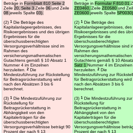
Beträge in
Formblatt 810 Seite 2
Beträge in
Formular F.810.01
Z
Zeile
20, Seite 3
Zeile
06
und Zeile
ZE0460,
Zeile
ZE0580
und Zei
08
jeweils Spalte
03).
ZE0600
jeweils Spalte
SP0030)
(2)
1
Die Beträge des
(2)
1
Die Beträge des
Kapitalanlageergebnisses, des
Kapitalanlageergebnisses, des
Risikoergebnisses und des übrigen
Risikoergebnisses und des übr
Ergebnisses für die
Ergebnisses für die
überschussberechtigten
überschussberechtigten
Versorgungsverhältnisse sind im
Versorgungsverhältnisse sind 
Rahmen des
Rahmen des
versicherungsmathematischen
versicherungsmathematischen
Gutachtens gemäß § 10 Absatz 1
Gutachtens gemäß § 10 Absat
Nummer 4 im Einzelnen
Satz 1
Nummer 4 im Einzelnen
herzuleiten.
2
Die
herzuleiten.
2
Die
Mindestzuführung zur Rückstellung
Mindestzuführung zur Rückstel
für Beitragsrückerstattung wird
für Beitragsrückerstattung wird
nach den Absätzen 3 bis 6
nach den Absätzen 3 bis 6
berechnet.
berechnet.
(3)
1
Die Mindestzuführung zur
(3)
1
Die Mindestzuführung zur
Rückstellung für
Rückstellung für
Beitragsrückerstattung in
Beitragsrückerstattung in
Abhängigkeit von den
Abhängigkeit von den
Kapitalerträgen für die
Kapitalerträgen für die
überschussberechtigten
überschussberechtigten
Versorgungsverhältnisse beträgt 90
Versorgungsverhältnisse beträ
Prozent der nach § 13
Prozent der nach § 13