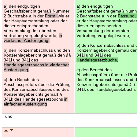
a) den endgültigen
a) den endgültigen
Geschäftsbericht gemäß Nummer
Geschäftsbericht gemäß Num
2 Buchstabe a in der
Form,
wie er
2 Buchstabe a in der
Fassung
der Hauptversammlung oder der
er der Hauptversammlung oder
dieser entsprechenden
dieser entsprechenden
Versammlung der obersten
Versammlung der obersten
Vertretung vorgelegt wurde,
in
Vertretung vorgelegt wurde,
vierfacher Ausfertigung,
b) den Konzernabschluss und 
b) den Konzernabschluss und den
Konzernlagebericht gemäß de
Konzernlagebericht gemäß den §§
341i und 341j des
341i und 341j des
Handelsgesetzbuchs,
Handelsgesetzbuchs in vierfacher
Ausfertigung,
c) den Bericht des
Abschlussprüfers über die Prü
c) den Bericht des
des Konzernabschlusses und 
Abschlussprüfers über die Prüfung
Konzernlageberichts gemäß §
des Konzernabschlusses und des
341k des Handelsgesetzbuchs
Konzernlageberichts gemäß §
341k des Handelsgesetzbuchs
in
einfacher Ausfertigung
und