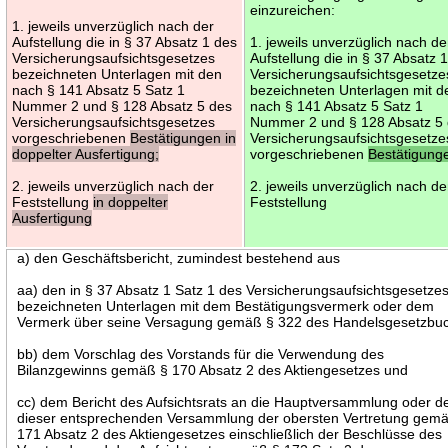
einzureichen:
1. jeweils unverzüglich nach der
Aufstellung die in § 37 Absatz 1 des
1. jeweils unverzüglich nach de
Versicherungsaufsichtsgesetzes
Aufstellung die in § 37 Absatz 
bezeichneten Unterlagen mit den
Versicherungsaufsichtsgesetze
nach § 141 Absatz 5 Satz 1
bezeichneten Unterlagen mit d
Nummer 2 und § 128 Absatz 5 des
nach § 141 Absatz 5 Satz 1
Versicherungsaufsichtsgesetzes
Nummer 2 und § 128 Absatz 5
vorgeschriebenen
Bestätigungen in
Versicherungsaufsichtsgesetze
doppelter Ausfertigung;
vorgeschriebenen
Bestätigung
2. jeweils unverzüglich nach der
2. jeweils unverzüglich nach de
Feststellung
in doppelter
Feststellung
Ausfertigung
a) den Geschäftsbericht, zumindest bestehend aus
aa) den in § 37 Absatz 1 Satz 1 des Versicherungsaufsichtsgesetze
bezeichneten Unterlagen mit dem Bestätigungsvermerk oder dem
Vermerk über seine Versagung gemäß § 322 des Handelsgesetzbu
bb) dem Vorschlag des Vorstands für die Verwendung des
Bilanzgewinns gemäß § 170 Absatz 2 des Aktiengesetzes und
cc) dem Bericht des Aufsichtsrats an die Hauptversammlung oder d
dieser entsprechenden Versammlung der obersten Vertretung gem
171 Absatz 2 des Aktiengesetzes einschließlich der Beschlüsse des