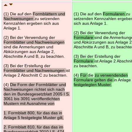
(1) Die auf den
Formblättern und
(1) Die auf den
Formularen
zu
Nachweisungen
zu setzenden
setzenden Kennzahlen ergebe
Kennzahlen ergeben sich aus
sich aus Anlage 1.
Anlage 1.
(2) Bei der Verwendung der
(2) Bei der Verwendung der
Formulare
sind die Anmerkung
Formblätter und Nachweisungen
und Abkürzungen aus Anlage 2
sind die Anmerkungen und
Abschnitte A und B, zu beachte
Abkürzungen aus Anlage 2,
Abschnitte A und B, zu beachten.
(3) Bei der Erstellung der
Formulare
ist Anlage 2 Abschni
(3) Bei der Erstellung der
zu beachten.
Formblätter und Nachweisungen
ist
Anlage 2 Abschnitt C zu beachten.
(4)
Für
die
zu verwendenden
Formulare gelten die
in Anlage
(4)
Die Form der Formblätter und
festgelegten Muster.
Nachweisungen richtet sich nach
den im Bundesgesetzblatt 2005 I S.
3061 bis 3091 veröffentlichten
Mustern mit Ausnahme von
1. Formblatt 800, für das das in
Anlage 5 festgelegte Muster gilt,
2. Formblatt 810, für das das im
Bundesgesetzblatt 2010 I S. 474