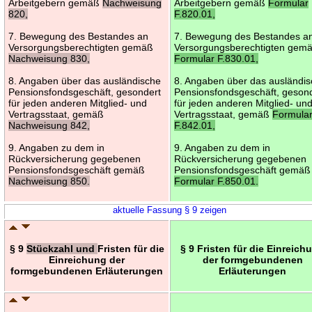
Arbeitgebern gemäß
Nachweisung
Arbeitgebern gemäß
Formular
820,
F.820.01,
7. Bewegung des Bestandes an
7. Bewegung des Bestandes a
Versorgungsberechtigten gemäß
Versorgungsberechtigten gem
Nachweisung 830,
Formular F.830.01,
8. Angaben über das ausländische
8. Angaben über das ausländi
Pensionsfondsgeschäft, gesondert
Pensionsfondsgeschäft, geson
für jeden anderen Mitglied- und
für jeden anderen Mitglied- un
Vertragsstaat, gemäß
Vertragsstaat, gemäß
Formula
Nachweisung 842,
F.842.01,
9. Angaben zu dem in
9. Angaben zu dem in
Rückversicherung gegebenen
Rückversicherung gegebenen
Pensionsfondsgeschäft gemäß
Pensionsfondsgeschäft gemäß
Nachweisung 850.
Formular F.850.01.
aktuelle Fassung § 9 zeigen
§ 9
Stückzahl und
Fristen für die
§ 9 Fristen für die Einreich
Einreichung der
der formgebundenen
formgebundenen Erläuterungen
Erläuterungen