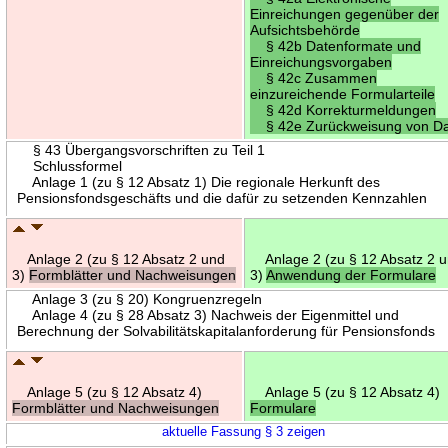
Einreichungen gegenüber der
Aufsichtsbehörde
§ 42b Datenformate und
Einreichungsvorgaben
§ 42c Zusammen
einzureichende Formularteile
§ 42d Korrekturmeldungen
§ 42e Zurückweisung von D
§ 43 Übergangsvorschriften zu Teil 1
Schlussformel
Anlage 1 (zu § 12 Absatz 1) Die regionale Herkunft des
Pensionsfondsgeschäfts und die dafür zu setzenden Kennzahlen
Anlage 2 (zu § 12 Absatz 2 und
Anlage 2 (zu § 12 Absatz 2 
3)
Formblätter und Nachweisungen
3)
Anwendung der Formulare
Anlage 3 (zu § 20) Kongruenzregeln
Anlage 4 (zu § 28 Absatz 3) Nachweis der Eigenmittel und
Berechnung der Solvabilitätskapitalanforderung für Pensionsfonds
Anlage 5 (zu § 12 Absatz 4)
Anlage 5 (zu § 12 Absatz 4)
Formblätter und Nachweisungen
Formulare
aktuelle Fassung § 3 zeigen