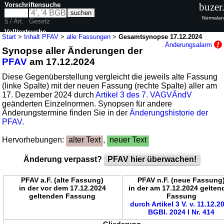
Vorschriftensuche
buzer
Normalan
§ / Art.
Gesetz
Volltextsuche
Start
>
Inhalt PFAV
>
alle Fassungen
>
Gesamtsynopse 17.12.2024
Änderungsalarm
Synopse aller Änderungen der
nur in PFAV
PFAV
am 17.12.2024
Diese Gegenüberstellung vergleicht die jeweils alte Fassung
(linke Spalte) mit der neuen Fassung (rechte Spalte) aller am
17. Dezember 2024 durch
Artikel 3 des 7. VAGVÄndV
geänderten Einzelnormen. Synopsen für andere
Änderungstermine finden Sie in der
Änderungshistorie der
PFAV
.
Hervorhebungen:
alter Text
,
neuer Text
Änderung verpasst?
PFAV hier überwachen!
PFAV a.F. (alte Fassung)
PFAV n.F. (neue Fassung
in der vor dem 17.12.2024
in der am 17.12.2024 gelten
geltenden Fassung
Fassung
durch Artikel 3 V. v. 11.12.2
BGBl. 2024 I Nr. 414
Gliederung