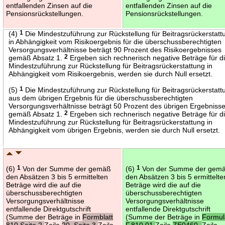
entfallenden Zinsen auf die
entfallenden Zinsen auf die
Pensionsrückstellungen.
Pensionsrückstellungen.
(4)
1
Die Mindestzuführung zur Rückstellung für Beitragsrückerstatt
in Abhängigkeit vom Risikoergebnis für die überschussberechtigten
Versorgungsverhältnisse beträgt 90 Prozent des Risikoergebnisses
gemäß Absatz 1.
2
Ergeben sich rechnerisch negative Beträge für d
Mindestzuführung zur Rückstellung für Beitragsrückerstattung in
Abhängigkeit vom Risikoergebnis, werden sie durch Null ersetzt.
(5)
1
Die Mindestzuführung zur Rückstellung für Beitragsrückerstatt
aus dem übrigen Ergebnis für die überschussberechtigten
Versorgungsverhältnisse beträgt 50 Prozent des übrigen Ergebniss
gemäß Absatz 1.
2
Ergeben sich rechnerisch negative Beträge für d
Mindestzuführung zur Rückstellung für Beitragsrückerstattung in
Abhängigkeit vom übrigen Ergebnis, werden sie durch Null ersetzt.
(6)
1
Von der Summe der gemäß
(6)
1
Von der Summe der gem
den Absätzen 3 bis 5 ermittelten
den Absätzen 3 bis 5 ermittelte
Beträge wird die auf die
Beträge wird die auf die
überschussberechtigten
überschussberechtigten
Versorgungsverhältnisse
Versorgungsverhältnisse
entfallende Direktgutschrift
entfallende Direktgutschrift
(Summe der Beträge in
Formblatt
(Summe der Beträge in
Formul
810 Seite 2
Zeile
20, Seite 3
Zeile
F.810.01
Zeile
ZE0460,
Zeile