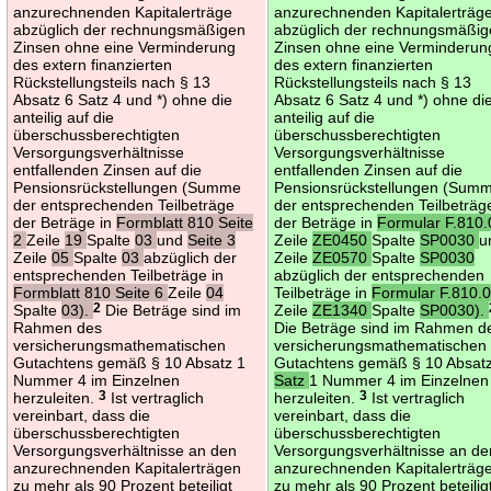
anzurechnenden Kapitalerträge
anzurechnenden Kapitalerträg
abzüglich der rechnungsmäßigen
abzüglich der rechnungsmäßi
Zinsen ohne eine Verminderung
Zinsen ohne eine Verminderun
des extern finanzierten
des extern finanzierten
Rückstellungsteils nach § 13
Rückstellungsteils nach § 13
Absatz 6 Satz 4 und *) ohne die
Absatz 6 Satz 4 und *) ohne di
anteilig auf die
anteilig auf die
überschussberechtigten
überschussberechtigten
Versorgungsverhältnisse
Versorgungsverhältnisse
entfallenden Zinsen auf die
entfallenden Zinsen auf die
Pensionsrückstellungen (Summe
Pensionsrückstellungen (Sum
der entsprechenden Teilbeträge
der entsprechenden Teilbeträg
der Beträge in
Formblatt 810 Seite
der Beträge in
Formular F.810.
2
Zeile
19
Spalte
03
und
Seite 3
Zeile
ZE0450
Spalte
SP0030
u
Zeile
05
Spalte
03
abzüglich der
Zeile
ZE0570
Spalte
SP0030
entsprechenden Teilbeträge in
abzüglich der entsprechenden
Formblatt 810 Seite 6
Zeile
04
Teilbeträge in
Formular F.810.
Spalte
03).
2
Die Beträge sind im
Zeile
ZE1340
Spalte
SP0030).
Rahmen des
Die Beträge sind im Rahmen d
versicherungsmathematischen
versicherungsmathematischen
Gutachtens gemäß § 10 Absatz 1
Gutachtens gemäß § 10 Absat
Nummer 4 im Einzelnen
Satz
1 Nummer 4 im Einzelnen
herzuleiten.
3
Ist vertraglich
herzuleiten.
3
Ist vertraglich
vereinbart, dass die
vereinbart, dass die
überschussberechtigten
überschussberechtigten
Versorgungsverhältnisse an den
Versorgungsverhältnisse an de
anzurechnenden Kapitalerträgen
anzurechnenden Kapitalerträg
zu mehr als 90 Prozent beteiligt
zu mehr als 90 Prozent beteilig