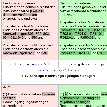
Die formgebundenen
Die formgebundenen
Erläuterungen gemäß § 8 sind der
Erläuterungen gemäß § 8 sind
Aufsichtsbehörde
jeweils in
Aufsichtsbehörde einzureichen
doppelter Ausfertigung
und zwar
einzureichen, und zwar
1. spätestens fünf Monate nac
1. spätestens fünf Monate nach
Ende des Geschäftsjahres die
Ende des Geschäftsjahres die
Formulare F.801.01, F.802.01,
Nachweisungen 801, 802, 803,
F.803.01, F.804.01, F.811.01,
804, 811, 842
und
850
und
F.842.01
und
F.850.01
und
2. spätestens sechs Monate nach
2. spätestens sechs Monate n
Ende des Geschäftsjahres die
Ende des Geschäftsjahres die
Nachweisungen 820
und
830.
Formulare F.820.01
und
F.830.
←
frühere Fassung von § 10
(heute geltende Fassung)
aktuelle Fassung § 10 zeigen
§ 10 Sonstige Rechnungslegungsunterlagen
(1) Pensionsfonds haben
folgende
(1)
1
Pensionsfonds haben
ein
sonstige
elektronische Fassung der
Rechnungslegungsunterlagen
folgenden sonstigen
einzureichen:
Rechnungslegungsunterlagen