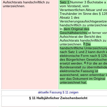
Aufsichtsrats handschriftlich zu
Satz 1
Nummer 3 Buchstabe a 
unterzeichnen.
vom Vorstand, vom
Verantwortlichen Aktuar und v
Treuhänder im Sinne des § 12
Absatz 1 des
Versicherungsaufsichtsgesetze
handschriftlich zu unterzeichn
In
dem Original des
Geschäftsberichts
ist ferner v
Aufsichtsrat der Bericht des
Aufsichtsrats handschriftlich zu
unterzeichnen.
3
Die
handschriftliche Unterzeichnun
nach Satz 1 und 2 kann durch 
elektronische Form nach § 12
des Bürgerlichen Gesetzbuche
ersetzt werden.
4
Für die an di
Bundesanstalt zu übermittelnd
elektronische Fassung ist
ausreichend, wenn erkennbar i
wer das Dokument im Original
unterzeichnet hat.
aktuelle Fassung § 11 zeigen
§ 11 Halbjährlicher Zwischenbericht