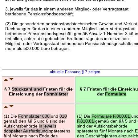
3. jeweils für das in einem anderen Mitglied- oder Vertragsstaat
betriebene Pensionsfondsgeschäft.
(2) Die gesonderten pensionsfondstechnischen Gewinn-und-Verlust
Rechnungen für das in einem anderen Mitglied- oder Vertragsstaat
betriebene Pensionsfondsgeschäft gemäß Absatz 1 Nummer 3 kön
entfallen, sofern die gebuchten Bruttobeiträge des im einzelnen
Mitglied- oder Vertragsstaat betriebenen Pensionsfondsgeschäfts ni
mehr als 500.000 Euro betragen.
aktuelle Fassung § 7 zeigen
§ 7
Stückzahl und
Fristen für die
§ 7 Fristen für die Einreich
Einreichung der
Formblätter
der
Formulare
(1) Die
Formblätter 800
und
810
(1) Die
Formulare F.800.01
un
gemäß den §§ 5 und 6 sind der
F.810.01
gemäß den §§ 5 und 
Aufsichtsbehörde
in jeweils
sind der Aufsichtsbehörde
doppelter Ausfertigung
spätestens
spätestens fünf Monate nach 
fünf Monate nach Ende des
des Geschäftsjahres einzureic