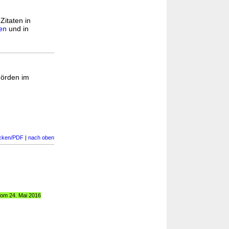
Zitaten in
en
und in
hörden im
cken/PDF
|
nach oben
vom 24. Mai 2016