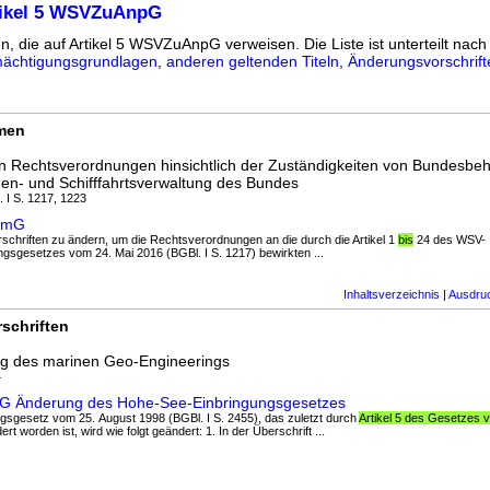
tikel 5 WSVZuAnpG
n, die auf Artikel 5 WSVZuAnpG verweisen. Die Liste ist unterteilt nach 
ächtigungsgrundlagen
,
anderen geltenden Titeln
,
Änderungsvorschrift
rmen
n Rechtsverordnungen hinsichtlich der Zuständigkeiten von Bundesbe
en- und Schifffahrtsverwaltung des Bundes
. I S. 1217, 1223
rmG
orschriften zu ändern, um die Rechtsverordnungen an die durch die Artikel 1
bis
24 des WSV-
gsgesetzes vom 24. Mai 2016 (BGBl. I S. 1217) bewirkten ...
Inhaltsverzeichnis
|
Ausdru
schriften
g des marinen Geo-Engineerings
4
dG Änderung des Hohe-See-Einbringungsgesetzes
ngsgesetz vom 25. August 1998 (BGBl. I S. 2455), das zuletzt durch
Artikel 5 des Gesetzes 
rt worden ist, wird wie folgt geändert: 1. In der Überschrift ...