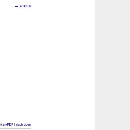
→
Artikel 6
cken/PDF
|
nach oben