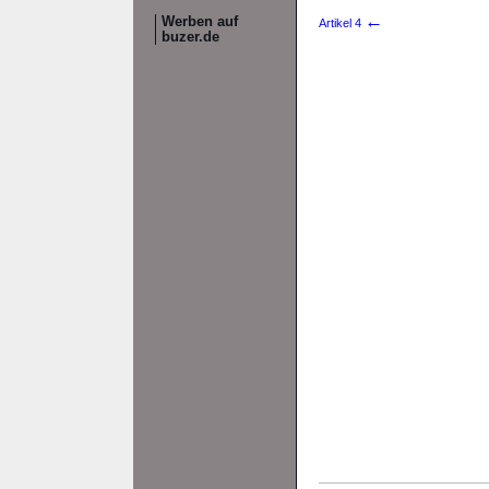
←
Werben auf
Artikel 4
buzer.de