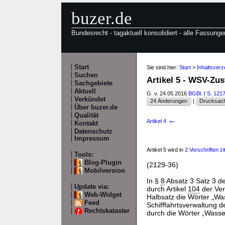
buzer.de
Bundesrecht - tagaktuell konsolidiert - alle Fassunge
Start
Sie sind hier:
Start
>
Inhaltsver
Suchen
Artikel 5 - WSV-Z
Sachgebiete
Aktuell
G. v. 24.05.2016
BGBl. I S. 121
Verkündet
24 Änderungen
|
Drucksach
Über buzer.de
Qualität
←
Artikel 4
Kontakt
Datenschutz
Impressum
Artikel 5 wird in
2 Vorschriften zit
Tools:
Blog-Plugin
(2129-36)
Mobilversion
In §
8
Absatz 3 Satz 3 d
Update via:
durch Artikel
104
der Ve
Web-Widget
Halbsatz die Wörter „Wa
Feed
Schifffahrtsverwaltung 
Rechtskataster
durch die Wörter „Wasser