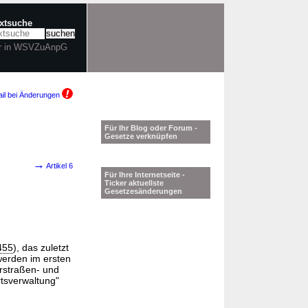
extsuche
r in WSVZuAnpG
il bei Änderungen
Für Ihr Blog oder Forum -
Gesetze verknüpfen
→
Artikel 6
Für Ihre Internetseite -
Ticker aktuellste
Gesetzesänderungen
455
), das zuletzt
werden im ersten
rstraßen- und
rtsverwaltung"