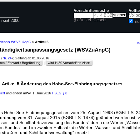
Vorschriftensuche
Vollt
§ / Artikel
Gesetz
n seit 2006
nu
zeichnis WSVZuAnpG
>
Artikel 5
Ma
uständigkeitsanpassungsgesetz (WSVZuAnpG)
7
(
Nr. 24
); Geltung ab 01.06.2016
en / Entwurf / Begründung
|
wird in 30 Vorschriften zitiert
Artikel 5 Änderung des Hohe-See-Einbringungsgesetzes
iert
und ändert mWv. 1. Juni 2016
HSEG
§ 8
es
Hohe-See-Einbringungsgesetzes
vom
25. August 1998 (BGBl. I S. 2
rordnung vom
31. August 2015 (BGBl. I S. 1474
) geändert worden ist, 
sser- und Schifffahrtsverwaltung des Bundes" durch die Wörter „Wasse
des Bundes" und im zweiten Halbsatz die Wörter „Wasser- und Schifffah
straßen- und Schifffahrtsverwaltung" ersetzt.