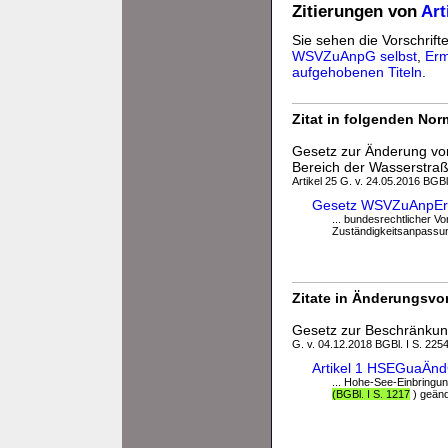
Zitierungen von
Ar
Sie sehen die Vorschrifte
WSVZuAnpG selbst
,
Erm
aufgehobenen Titeln
.
Zitat in folgenden No
Gesetz zur Änderung vo
Bereich der Wasserstraß
Artikel 25 G. v. 24.05.2016 BGBl
Gesetz WSVZuAnpE
... bundesrechtlicher V
Zuständigkeitsanpassun
Zitate in Änderungsvor
Gesetz zur Beschränkun
G. v. 04.12.2018 BGBl. I S. 225
Artikel 1 HSEGuaÄn
... Hohe-See-Einbringu
(BGBl. I S. 1217
) geände