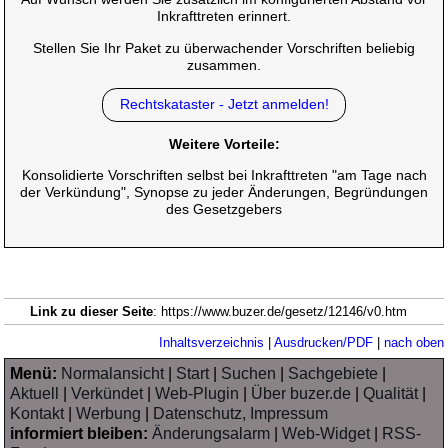
Inkrafttreten erinnert.
Stellen Sie Ihr Paket zu überwachender Vorschriften beliebig
zusammen.
Rechtskataster - Jetzt anmelden!
Weitere Vorteile:
Konsolidierte Vorschriften selbst bei Inkrafttreten "am Tage nach
der Verkündung", Synopse zu jeder Änderungen, Begründungen
des Gesetzgebers
Link zu dieser Seite
: https://www.buzer.de/gesetz/12146/v0.htm
Inhaltsverzeichnis
|
Ausdrucken/PDF
|
nach oben
Menü:
Normalansicht
|
Start
|
Suchen
|
Sachgebiete
|
Aktuell
|
Verkündet
|
Web-Plugin
|
Über buzer.de
|
Qualität
|
Kontakt
|
Werbung
|
Datenschutz, Impressum
informiert bleiben:
Änderungsalarm
|
Web-Widget
|
RSS-