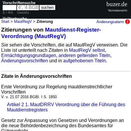
Vorschriftensuche
buzer.de
Normalansicht
§ / Art.
Gesetz
Volltextsuche
Start
>
MautRegV
>
Zitierung
Änderungsalarm
Zitierungen von
Mautdienst-Register-
nur in MautRegV
Verordnung (MautRegV)
Sie sehen die Vorschriften, die auf MautRegV verweisen. Die
Liste ist unterteilt nach Zitaten in
MautRegV selbst
,
Ermächtigungsgrundlagen
,
anderen geltenden Titeln
,
Änderungsvorschriften
und in
aufgehobenen Titeln
.
Zitate in Änderungsvorschriften
Erste Verordnung zur Regelung mautdienstrechtlicher
Vorschriften
V. v. 21.07.2016 BGBl. I S. 1850
Artikel 2 1. MautDRRV Verordnung über die Führung des
Mautdienstregisters
Gesetz zur Anpassung von Gesetzen und Verordnungen an
die neue Behördenbezeichnung des Bundesamtes für
Güterverkehr