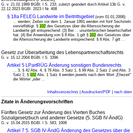
G. v. 21.02.1989 BGBl. I S. 233; zuletzt geändert durch Artikel 13b G. v.
22.12.2023 BGBl. 2023 I Nr. 408
§ 18a FELEG Landwirte im Beitrittsgebiet
(vom 01.01.2008)
... werden; Zeiten vor dem 1. Januar 1991 werden mit fünf Sechsteln
vervielfältigt. §
102
des Gesetzes über die Alterssicherung der
Landwirte gilt entsprechend. (3) Bei ... ununterbrochen bewirtschaftet
hat. (4) Bei Anwendung von § 8 Abs. 1 gilt §
102
des Gesetzes über
die Alterssicherung der Landwirte entsprechend. § 8 Abs. 7 gilt ...
Gesetz zur Überarbeitung des Lebenspartnerschaftsrechts
G. v. 15.12.2004 BGBl. I S. 3396
Artikel 5 LPartRÜG Änderung sonstigen Bundesrechts
... 3, § 42 Abs. 4, § 76 Abs. 3 Satz 1, § 99 Abs. 2 Satz 2 und Abs. 3
Satz 2, §
102
Abs. 1 Satz 4 werden jeweils nach dem Wort „Ehezeit"
die Wörter „oder ...
Inhaltsverzeichnis
|
Ausdrucken/PDF
|
nach oben
Zitate in Änderungsvorschriften
Fünftes Gesetz zur Änderung des Vierten Buches
Sozialgesetzbuch und anderer Gesetze (5. SGB IV-ÄndG)
G. v. 15.04.2015 BGBl. I S. 583, 1008
Artikel 7 5. SGB IV-ÄndG Änderung des Gesetzes über die