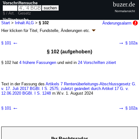
Vorschriftensuche
buzer.de
Normalansicht
§ / Art.
Gesetz
Volltextsuche
Start
>
Inhalt ALG
>
§ 102
Änderungsalarm
Hier klicken für
Titel, Fundstelle, Änderungen
etc.
nur in ALG
§ 102 - Gesetz über die Alterssicherung der
←
→
§ 101
§ 102a
Landwirte (ALG)
§ 102 (aufgehoben)
Artikel 1 G. v. 29.07.1994
BGBl. I S. 1890
, 1891; zuletzt geändert durch
Artikel 7b
G. v. 24.07.2026
BGBl. 2026 I Nr. 228
§ 102 hat
4 frühere Fassungen
und wird in
24 Vorschriften zitiert
Geltung ab 01.01.1995; FNA: 8251-10
Landwirte
83 weitere Fassungen
|
Drucksachen / Entwurf / Begründung
|
wird in 280 Vorschriften zitiert
Text in der Fassung des
Artikels 7 Rentenüberleitungs-Abschlussgesetz G.
Fünftes Kapitel Sonderregelungen
v. 17. Juli 2017 BGBl. I S. 2575; zuletzt geändert durch Artikel 17 G. v.
Zweiter Abschnitt Ausnahmen von der Anwendung
12.06.2020 BGBl. I S. 1248
m.W.v. 1. August 2024
neuen Rechts
Vierter Unterabschnitt Rentenhöhe
←
→
§ 101
§ 102a
Ihr Rechtsradar