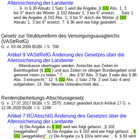
Alterssicherung der Landwirte
... 6. In § 30 Absatz 1 Satz 1 wird die Angabe „§
102
Abs. 1, 3
bis 5" durch die Wörter „§ 102 Absatz 1, 3 bis 6" ersetzt. ... Satz 1
wird die Angabe „§ 102 Abs. 1, 3 bis 5" durch die Wörter „§
102
Absatz 1, 3 bis 6" ersetzt. 7. § 36 wird wie folgt geändert: ...
Gesetz zur Strukturreform des Versorgungsausgleichs
(VAStrRefG)
G. v. 03.04.2009 BGBl. I S. 700
Artikel 9 VAStrRefG Änderung des Gesetzes über die
Alterssicherung der Landwirte
... Alterskasse übertragen werden. Anrechte aus Zeiten im
Beitrittsgebiet (§
102
) und aus Zeiten im übrigen Bundesgebiet sind
getrennt intern zu teilen." 7. ... des § 97 Abs. 3 Satz 3 oder des § 98
Abs. 3 entspricht." 12. §
102
Abs. 1 Satz 2 Nr. 2 und Satz 4 wird
aufgehoben. 13. Der Neunte Unterabschnitt des ...
Rentenüberleitungs-Abschlussgesetz
G. v. 17.07.2017 BGBl. I S. 2575; zuletzt geändert durch Artikel 17 G. v.
12.06.2020 BGBl. I S. 1248
Artikel 7 RÜAbschlG Änderung des Gesetzes über die
Alterssicherung der Landwirte
... b) Die Angabe zu
§ 102
wird wie folgt gefasst: „§ 102
(weggefallen)". ... b) Die Angabe zu § 102 wird wie folgt gefasst: „
§
102
(weggefallen)". c) Die Angabe zu § 102a wird wie ... 6. § 83 wird