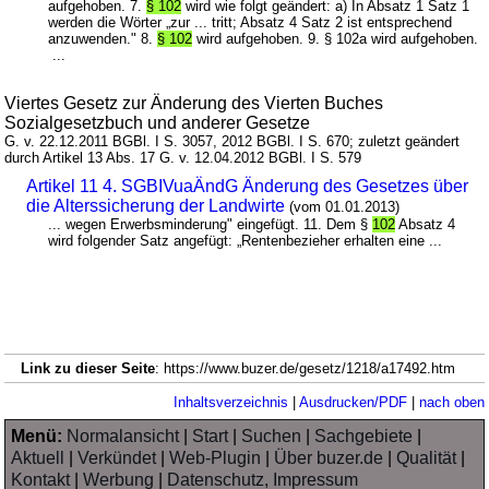
aufgehoben. 7.
§ 102
wird wie folgt geändert: a) In Absatz 1 Satz 1
werden die Wörter „zur ... tritt; Absatz 4 Satz 2 ist entsprechend
anzuwenden." 8.
§ 102
wird aufgehoben. 9. § 102a wird aufgehoben.
...
Viertes Gesetz zur Änderung des Vierten Buches
Sozialgesetzbuch und anderer Gesetze
G. v. 22.12.2011 BGBl. I S. 3057, 2012 BGBl. I S. 670; zuletzt geändert
durch Artikel 13 Abs. 17 G. v. 12.04.2012 BGBl. I S. 579
Artikel 11 4. SGBIVuaÄndG Änderung des Gesetzes über
die Alterssicherung der Landwirte
(vom 01.01.2013)
... wegen Erwerbsminderung" eingefügt. 11. Dem §
102
Absatz 4
wird folgender Satz angefügt: „Rentenbezieher erhalten eine ...
Link zu dieser Seite
: https://www.buzer.de/gesetz/1218/a17492.htm
Inhaltsverzeichnis
|
Ausdrucken/PDF
|
nach oben
Menü:
Normalansicht
|
Start
|
Suchen
|
Sachgebiete
|
Aktuell
|
Verkündet
|
Web-Plugin
|
Über buzer.de
|
Qualität
|
Kontakt
|
Werbung
|
Datenschutz, Impressum