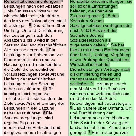
Rehabilitationseinrichtungen.
4
Rehabilitationseinrichtungen; sie
Leistungen nach den Absätzen
soll solche Einrichtungen
1 bis 3 müssen wirksam und
belegen, die über eine
wirtschaftlich sein, sie dürfen
Zulassung nach § 15 des
das Maß des Notwendigen nicht
Sechsten Buches
übersteigen.
5
Das Nähere über
Sozialgesetzbuch verfügen oder
Umfang, Ort und Durchführung
nach § 301 Absatz 4 des
der Leistungen nach den
Sechsten Buches
Absätzen 1 bis 3 wird in der
Sozialgesetzbuch als
Satzung der landwirtschaftlichen
zugelassen gelten.
4
Sie hat
Alterskasse geregelt.
6
Für
hierzu mit diesen Einrichtungen
Leistungen zur Prävention, zur
über Inhalt, Umfang, Vergütung
Kinderrehabilitation und zur
sowie Prüfung der Qualität und
Nachsorge sind insbesondere
Wirtschaftlichkeit der
die Ziele, die persönlichen
Dienstleistungen Verträge nach
Voraussetzungen sowie Art und
diskriminierungsfreien und
Umfang der medizinischen
transparenten Kriterien zu
Leistungen in der Satzung
schließen.
5
Leistungen nach
näher auszuführen.
7
Für
den Absätzen 1 bis 3 müssen
sonstige Leistungen zur
wirksam und wirtschaftlich sein,
Teilhabe sind insbesondere die
sie dürfen das Maß des
Ziele sowie Art und Umfang der
Notwendigen nicht übersteigen.
Leistungen in der Satzung
6
Das Nähere über Umfang, Ort
näher auszuführen.
8
Die
und Durchführung der
Satzungsregelungen sind
Leistungen nach den Absätzen
regelmäßig an den
1 bis 3 wird in der Satzung der
medizinischen Fortschritt und
landwirtschaftlichen Alterskasse
die gewonnenen Erfahrungen
geregelt.
7
Für Leistungen zur