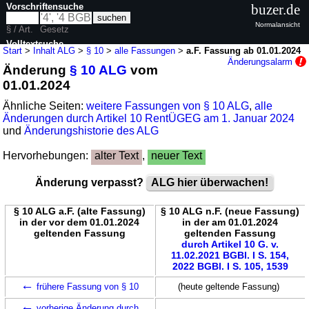
Vorschriftensuche
buzer.de
Normalansicht
§ / Art.
Gesetz
Volltextsuche
Start
>
Inhalt ALG
>
§ 10
>
alle Fassungen
>
a.F. Fassung ab 01.01.2024
Änderungsalarm
Änderung
§ 10 ALG
vom
nur in ALG
01.01.2024
Ähnliche Seiten:
weitere Fassungen von § 10 ALG
,
alle
Änderungen durch Artikel 10 RentÜGEG am 1. Januar 2024
und
Änderungshistorie des ALG
Hervorhebungen:
alter Text
,
neuer Text
Änderung verpasst?
ALG hier überwachen!
§ 10 ALG a.F. (alte Fassung)
§ 10 ALG n.F. (neue Fassung)
in der vor dem 01.01.2024
in der am 01.01.2024
geltenden Fassung
geltenden Fassung
durch Artikel 10 G. v.
11.02.2021 BGBl. I S. 154,
2022 BGBl. I S. 105, 1539
←
frühere Fassung von § 10
(heute geltende Fassung)
←
vorherige Änderung durch