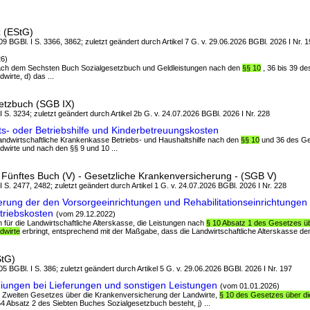
 (EStG)
9 BGBl. I S. 3366, 3862; zuletzt geändert durch Artikel 7 G. v. 29.06.2026 BGBl. 2026 I Nr. 
26)
nach dem Sechsten Buch Sozialgesetzbuch und Geldleistungen nach den
§§ 10
, 36 bis 39 de
wirte, d) das ...
etzbuch (SGB IX)
 I S. 3234; zuletzt geändert durch Artikel 2b G. v. 24.07.2026 BGBl. 2026 I Nr. 228
s- oder Betriebshilfe und Kinderbetreuungskosten
 landwirtschaftliche Krankenkasse Betriebs- und Haushaltshilfe nach den
§§ 10
und 36 des Ge
dwirte und nach den §§ 9 und 10 ...
Fünftes Buch (V) - Gesetzliche Krankenversicherung - (SGB V)
 I S. 2477, 2482; zuletzt geändert durch Artikel 1 G. v. 24.07.2026 BGBl. 2026 I Nr. 228
rung der den Vorsorgeeinrichtungen und Rehabilitationseinrichtungen
triebskosten
(vom 29.12.2022)
en für die Landwirtschaftliche Alterskasse, die Leistungen nach
§ 10 Absatz 1 des Gesetzes üb
dwirte
erbringt, entsprechend mit der Maßgabe, dass die Landwirtschaftliche Alterskasse den
StG)
5 BGBl. I S. 386; zuletzt geändert durch Artikel 5 G. v. 29.06.2026 BGBl. 2026 I Nr. 197
iungen bei Lieferungen und sonstigen Leistungen
(vom 01.01.2026)
es Zweiten Gesetzes über die Krankenversicherung der Landwirte,
§ 10 des Gesetzes über di
4 Absatz 2 des Siebten Buches Sozialgesetzbuch besteht, j) ...