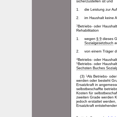
sicherzustellen ist und
1.
die Leistung zur Au
2.
im Haushalt keine 
3
Betriebs- oder Haushal
Rehabilitation
1.
wegen
§ 9
dieses G
Sozialgesetzbuch
au
2.
von einem Träger d
4
Betriebs- oder Haushalt
5
Betriebs- oder Haushal
Sechsten Buches Sozial
(3)
1
Als Betriebs- oder
werden oder besteht Gru
Ersatzkraft in angemess
selbstbeschaffte betrie
Kosten für selbstbescha
zweiten Grade werden Kos
jedoch erstattet werden
Ersatzkraft entstehenden