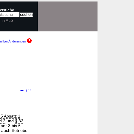
extsuche
r in ALG
il bei Änderungen
→
§ 11
15 Absatz 1
d 2
und
§ 32
mer 3 bis 6
 auch Betriebs-