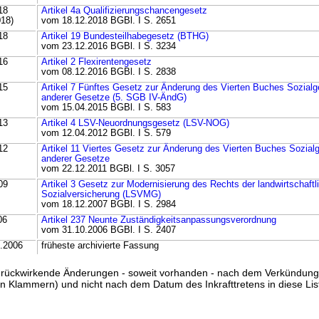
18
Artikel 4a Qualifizierungschancengesetz
018)
vom 18.12.2018 BGBl. I S. 2651
18
Artikel 19 Bundesteilhabegesetz (BTHG)
vom 23.12.2016 BGBl. I S. 3234
16
Artikel 2 Flexirentengesetz
vom 08.12.2016 BGBl. I S. 2838
15
Artikel 7 Fünftes Gesetz zur Änderung des Vierten Buches Sozial
anderer Gesetze (5. SGB IV-ÄndG)
vom 15.04.2015 BGBl. I S. 583
13
Artikel 4 LSV-Neuordnungsgesetz (LSV-NOG)
vom 12.04.2012 BGBl. I S. 579
12
Artikel 11 Viertes Gesetz zur Änderung des Vierten Buches Sozia
anderer Gesetze
vom 22.12.2011 BGBl. I S. 3057
09
Artikel 3 Gesetz zur Modernisierung des Rechts der landwirtschaftl
Sozialversicherung (LSVMG)
vom 18.12.2007 BGBl. I S. 2984
06
Artikel 237 Neunte Zuständigkeitsanpassungsverordnung
vom 31.10.2006 BGBl. I S. 2407
1.2006
früheste archivierte Fassung
ss rückwirkende Änderungen - soweit vorhanden - nach dem Verkündun
n Klammern) und nicht nach dem Datum des Inkrafttretens in diese List