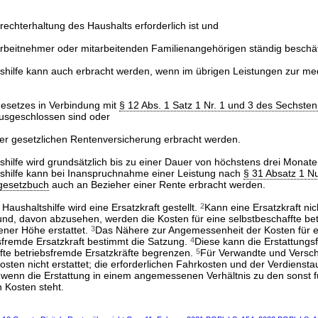
frechterhaltung des Haushalts erforderlich ist und
Arbeitnehmer oder mitarbeitenden Familienangehörigen ständig beschäf
tshilfe kann auch erbracht werden, wenn im übrigen Leistungen zur me
esetzes in Verbindung mit
§ 12 Abs. 1 Satz 1 Nr. 1 und 3 des Sechste
sgeschlossen sind oder
er gesetzlichen Rentenversicherung erbracht werden.
shilfe wird grundsätzlich bis zu einer Dauer von höchstens drei Monate
tshilfe kann bei Inanspruchnahme einer Leistung nach
§ 31 Absatz 1 
gesetzbuch
auch an Bezieher einer Rente erbracht werden.
 Haushaltshilfe wird eine Ersatzkraft gestellt.
2
Kann eine Ersatzkraft nich
nd, davon abzusehen, werden die Kosten für eine selbstbeschaffte be
ener Höhe erstattet.
3
Das Nähere zur Angemessenheit der Kosten für e
bsfremde Ersatzkraft bestimmt die Satzung.
4
Diese kann die Erstattungsf
ffte betriebsfremde Ersatzkräfte begrenzen.
5
Für Verwandte und Versc
ten nicht erstattet; die erforderlichen Fahrkosten und der Verdiensta
, wenn die Erstattung in einem angemessenen Verhältnis zu den sonst f
 Kosten steht.