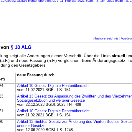
s 10 Gesetz Digitale Rentenübersicht G. v. 11. Februar 2021 BGBl. I S. 154, 2022 BGBl. I S. 
Inhaltsverzeichnis
|
Ausdru
 von
§ 10 ALG
lung zeigt alle Änderungen dieser Vorschrift. Über die Links
aktuell
un
g (a.F.) und neue Fassung (n.F.) vergleichen. Beim Änderungsgesetz fi
ündung des Gesetzgebers.
neue Fassung durch
et)
24
Artikel 10 Gesetz Digitale Rentenübersicht
vom 11.02.2021 BGBl. I S. 154
23
Artikel 13 Gesetz zur Anpassung des Zwölften und des Vierzehnt
Sozialgesetzbuch und weiterer Gesetze
vom 22.12.2023 BGBl. 2023 I Nr. 408
21
Artikel 10 Gesetz Digitale Rentenübersicht
vom 11.02.2021 BGBl. I S. 154
20
Artikel 13 Siebtes Gesetz zur Änderung des Vierten Buches Sozia
anderer Gesetze
vom 12.06.2020 BGBl. I S. 1248