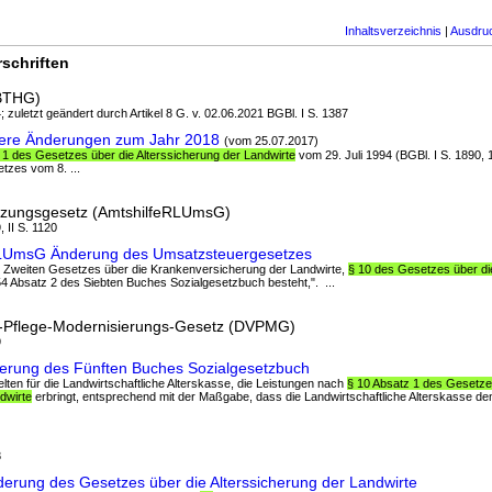
Inhaltsverzeichnis
|
Ausdru
schriften
(BTHG)
; zuletzt geändert durch Artikel 8 G. v. 02.06.2021 BGBl. I S. 1387
tere Änderungen zum Jahr 2018
(vom 25.07.2017)
 1 des Gesetzes über die Alterssicherung der Landwirte
vom 29. Juli 1994 (BGBl. I S. 1890, 
etzes vom 8. ...
etzungsgesetz (AmtshilfeRLUmsG)
 II S. 1120
eRLUmsG Änderung des Umsatzsteuergesetzes
es Zweiten Gesetzes über die Krankenversicherung der Landwirte,
§ 10 des Gesetzes über di
4 Absatz 2 des Siebten Buches Sozialgesetzbuch besteht,". ...
d-Pflege-Modernisierungs-Gesetz (DVPMG)
9
erung des Fünften Buches Sozialgesetzbuch
gelten für die Landwirtschaftliche Alterskasse, die Leistungen nach
§ 10 Absatz 1 des Gesetze
dwirte
erbringt, entsprechend mit der Maßgabe, dass die Landwirtschaftliche Alterskasse den
8
derung des Gesetzes über die Alterssicherung der Landwirte