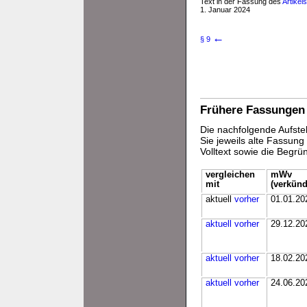
Text in der Fassung des
Artikel
1. Januar 2024
←
§ 9
Frühere Fassungen
Die nachfolgende Aufstel
Sie jeweils alte Fassun
Volltext sowie die Begr
vergleichen
mWv
mit
(verkünd
aktuell
vorher
01.01.20
aktuell
vorher
29.12.20
aktuell
vorher
18.02.20
aktuell
vorher
24.06.20