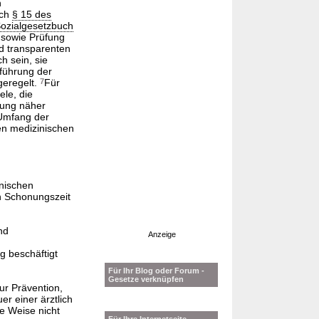
n
ach
§ 15 des
Sozialgesetzbuch
g sowie Prüfung
nd transparenten
h sein, sie
führung der
geregelt.
7
Für
ele, die
zung näher
 Umfang der
en medizinischen
inischen
en Schonungszeit
nd
Anzeige
 beschäftigt
Für Ihr Blog oder Forum -
Gesetze verknüpfen
ur Prävention,
er einer ärztlich
e Weise nicht