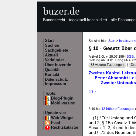
buzer.de
Bundesrecht - tagaktuell konsolidiert - alle Fassunge
Start
Sie sind hier:
Start
>
Inhaltsverz
Suchen
§ 10 - Gesetz über 
Sachgebiete
Aktuell
Artikel 1 G. v. 29.07.1994
BGBl. 
Verkündet
Geltung ab 01.01.1995; FNA: 8
Über buzer.de
83 weitere Fassungen
|
Dru
Qualität
Zweites Kapitel Leist
Kontakt
Erster Abschnitt Le
Datenschutz
Zweiter Unterabs
Impressum
←
§ 9
Tools:
Blog-Plugin
Mobilversion
§ 10 hat
12 frühere Fassungen
u
Update via:
(1)
1
Für Umfang und Or
Web-Widget
und 2
,
§ 15a Absatz 1 bi
Feed
Absatz 1, 2, 4 und 5 de
Rechtskataster
und
§ 73 des Neunten B