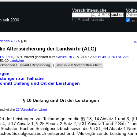
Vorschriftensuche
Vollt
§ / Artikel
Gesetz
n seit 2006
nu
eichnis ALG
>
§ 10
Ma
die Alterssicherung der Landwirte (ALG)
I S. 1890
, 1891; zuletzt geändert durch
Artikel 7b
G. v. 24.07.2026
BGBl. 2026 I Nr. 228
251-10
Landwirte
cksachen / Entwurf / Begründung
|
wird in 280 Vorschriften zitiert
ungen
istungen zur Teilhabe
chnitt Umfang und Ort der Leistungen
§ 10 Umfang und Ort der Leistungen
nd wird in
22 Vorschriften zitiert
t der Leistungen zur Teilhabe gelten die
§§ 13
,
14 Absatz 1 und 3
,
§ 
s 4
,
§ 17 Absatz 1
,
§ 28 Absatz 2 Satz 2
,
§ 31 Absatz 1 und 2 Satz 1 un
s Sechsten Buches Sozialgesetzbuch
sowie die
§§ 31
,
64 Absatz 1 Num
uches Sozialgesetzbuch
entsprechend.
2
Als ergänzende Leistung kann