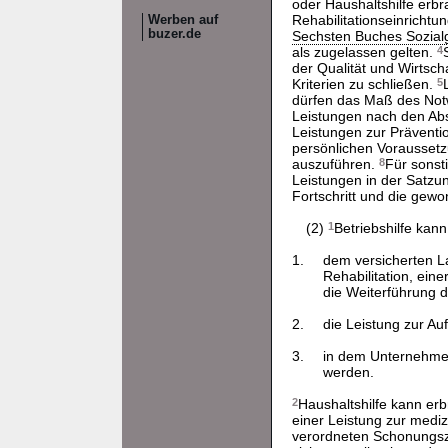
oder Haushaltshilfe erb
Rehabilitationseinrichtu
Werben auf
buzer.de
Sechsten Buches Sozial
als zugelassen gelten.
4
der Qualität und Wirtsch
Kriterien zu schließen.
5
dürfen das Maß des Not
Leistungen nach den Absä
Leistungen zur Präventio
persönlichen Voraussetz
auszuführen.
8
Für sonst
Leistungen in der Satzu
Fortschritt und die ge
(2)
1
Betriebshilfe kan
1.
dem versicherten La
Rehabilitation, ein
die Weiterführung de
2.
die Leistung zur Au
3.
in dem Unternehmen
werden.
2
Haushaltshilfe kann er
einer Leistung zur mediz
verordneten Schonungsze