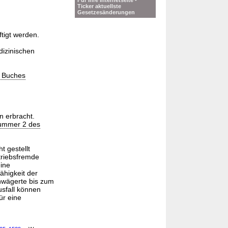
Für Ihre Internetseite -
Ticker aktuellste
Gesetzesänderungen
tigt werden.
dizinischen
n Buches
n erbracht.
Nummer 2 des
t gestellt
triebsfremde
ine
ähigkeit der
hwägerte bis zum
usfall können
ür eine