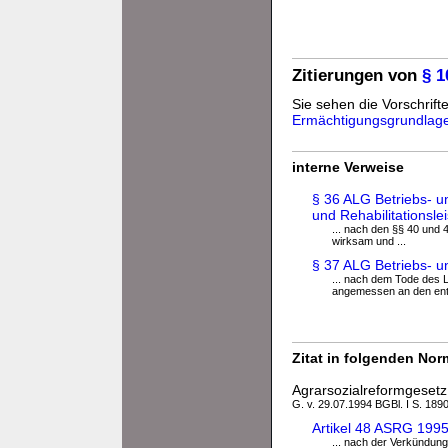
Zitierungen von
§ 
Sie sehen die Vorschrifte
Ermächtigungsgrundlag
interne Verweise
§ 36 ALG Betriebs- u
und Rehabilitationsle
... nach den §§ 40 und
wirksam und ...
§ 37 ALG Betriebs- u
... nach dem Tode des 
angemessen an den ent
Zitat in folgenden No
Agrarsozialreformgeset
G. v. 29.07.1994 BGBl. I S. 1890
Artikel 48 ASRG 1995 
... nach der Verkündung 