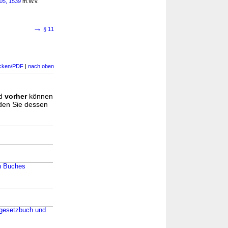
105, 1539
m.W.v.
→
§ 11
cken/PDF
|
nach oben
d
vorher
können
nden Sie dessen
en Buches
lgesetzbuch und