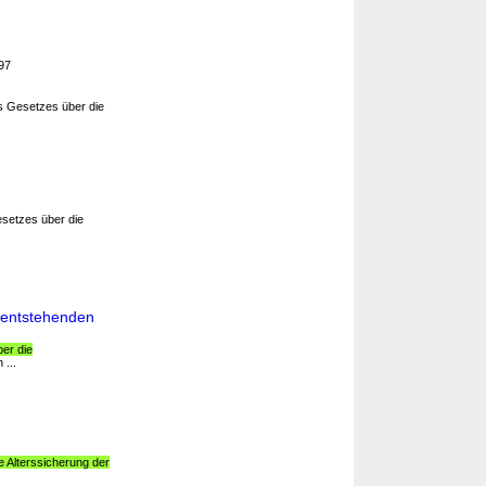
197
s Gesetzes über die
setzes über die
 entstehenden
er die
 ...
e Alterssicherung der