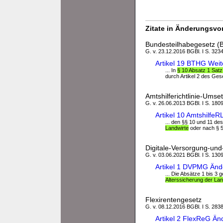
Zitate in Änderungsvor
Bundesteilhabegesetz 
G. v. 23.12.2016 BGBl. I S. 3234
Artikel 19 BTHG Wei
... In
§ 10 Absatz 1 Satz
durch Artikel 2 des Ges
Amtshilferichtlinie-Ums
G. v. 26.06.2013 BGBl. I S. 1809,
Artikel 10 Amtshilf
... den §§ 10 und 11 d
Landwirte
oder nach § 5
Digitale-Versorgung-un
G. v. 03.06.2021 BGBl. I S. 130
Artikel 1 DVPMG Änd
... Die Absätze 1 bis 3 
Alterssicherung der Lan
Flexirentengesetz
G. v. 08.12.2016 BGBl. I S. 283
Artikel 2 FlexReG Än