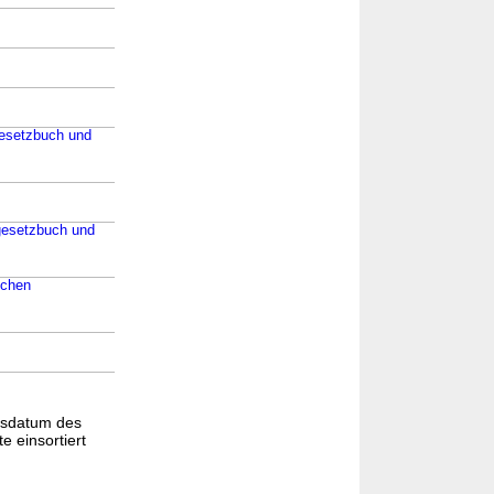
gesetzbuch und
lgesetzbuch und
ichen
gsdatum des
e einsortiert