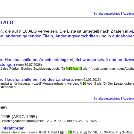
Inhaltsverzeichnis
|
Ausdru
10 ALG
n, die auf § 10 ALG verweisen. Die Liste ist unterteilt nach Zitaten in
AL
en
,
anderen geltenden Titeln
,
Änderungsvorschriften
und in
aufgehoben
nd Haushaltshilfe bei Arbeitsunfähigkeit, Schwangerschaft und medizin
istungen
(vom 30.07.2026)
 41 des Fünften Buches Sozialgesetzbuch. (3)
§ 10 Abs. 3
gilt. (4) Leistungen nach den Absä
nd Haushaltshilfe bei Tod des Landwirts
(vom 01.01.2013)
Landwirts für insgesamt zwölf Monate erbracht werden. §
10
Abs. 3 gilt. (3) Der Leistungsberec
stehenden ...
Inhaltsverzeichnis
|
Ausdru
rmen
z 1995 (ASRG 1995)
; zuletzt geändert durch Artikel 12 G. v. 22.12.1999 BGBl. I S. 2626
Inkrafttreten
dieses Gesetzes treten in Kraft: Artikel 1 §§ 6,
10
Abs. 4, §§ 22, 26, 35, 36 Abs. 4, § 37 Abs. 