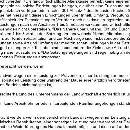
racht werden.
3
Die landwirtschaftliche Alterskasse betreibt keine eigene
ngen; sie soll solche Einrichtungen belegen, die über eine Zulassung n
gesetzbuch
verfügen oder nach
§ 301 Absatz 4 des Sechsten Buches 
Sie hat hierzu mit diesen Einrichtungen über Inhalt, Umfang, Vergütun
aftlichkeit der Dienstleistungen Verträge nach diskriminierungsfreien u
Leistungen nach den Absätzen 1 bis 3 müssen wirksam und wirtschaftlic
wendigen nicht übersteigen.
6
Das Nähere über Umfang, Ort und Durch
tzen 1 bis 3 wird in der Satzung der landwirtschaftlichen Alterskasse 
n, zur Kinderrehabilitation und zur Nachsorge sind insbesondere die Zi
ungen sowie Art und Umfang der medizinischen Leistungen in der Sat
ige Leistungen zur Teilhabe sind insbesondere die Ziele sowie Art und
ng näher auszuführen.
9
Die Satzungsregelungen sind regelmäßig an d
wonnenen Erfahrungen anzupassen.
n erbracht werden, wenn
ndwirt wegen einer Leistung zur Prävention, einer Leistung zur mediz
er sonstigen Leistung oder während der Dauer einer ärztlich verordnet
s Betriebs nicht möglich ist,
frechterhaltung des Unternehmens der Landwirtschaft erforderlich ist u
 keine Arbeitnehmer oder mitarbeitenden Familienangehörigen ständig
bracht werden, wenn dem versicherten Landwirt wegen einer Leistung z
inischen Rehabilitation, einer sonstigen Leistung oder während der Dau
it die Weiterführung des Haushalts nicht möglich und diese auf ander