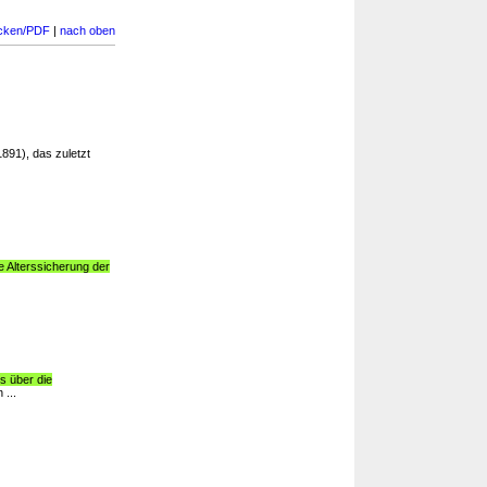
cken/PDF
|
nach oben
1891), das zuletzt
e Alterssicherung der
s über die
 ...