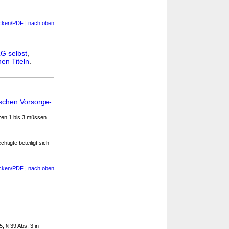
cken/PDF
|
nach oben
G selbst
,
en Titeln
.
ischen Vorsorge-
tzen 1 bis 3 müssen
htigte beteiligt sich
cken/PDF
|
nach oben
5, § 39 Abs. 3 in