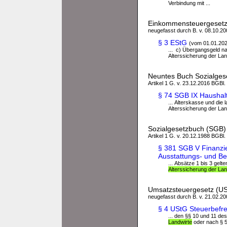
Verbindung mit ...
Einkommensteuergesetz
neugefasst durch B. v. 08.10.200
§ 3 EStG
(vom 01.01.20
... c) Übergangsgeld 
Alterssicherung der Land
Neuntes Buch Sozialges
Artikel 1 G. v. 23.12.2016 BGBl.
§ 74 SGB IX Haushalt
... Alterskasse und die
Alterssicherung der Lan
Sozialgesetzbuch (SGB) 
Artikel 1 G. v. 20.12.1988 BGBl.
§ 381 SGB V Finanzie
Ausstattungs- und Be
... Absätze 1 bis 3 gelt
Alterssicherung der Lan
Umsatzsteuergesetz (U
neugefasst durch B. v. 21.02.200
§ 4 UStG Steuerbefre
... den §§ 10 und 11 d
Landwirte
oder nach § 5