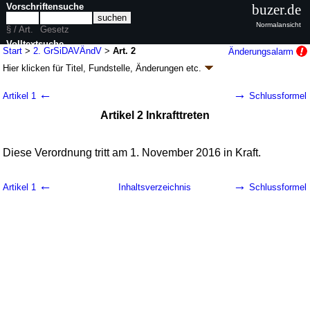
Vorschriftensuche
buzer.de
Normalansicht
§ / Art.
Gesetz
Volltextsuche
Start
>
2. GrSiDAVÄndV
>
Art. 2
Änderungsalarm
Hier klicken für
Titel, Fundstelle, Änderungen
etc.
nur in 2. GrSiDAVÄndV
Artikel 2 - Zweite Verordnung zur Änderung der
←
→
Artikel 1
Schlussformel
Grundsicherungs-Datenabgleichsverordnung
Artikel 2 Inkrafttreten
(2. GrSiDAVÄndV
k.a.Abk.
)
V. v. 06.10.2016
BGBl. I S. 2240
(
Nr. 48
); Geltung ab 01.11.2016
1 Änderung
|
Drucksachen / Entwurf / Begründung
|
Diese Verordnung tritt am 1. November 2016 in Kraft.
wird in 2 Vorschriften zitiert
←
→
Artikel 1
Inhaltsverzeichnis
Schlussformel