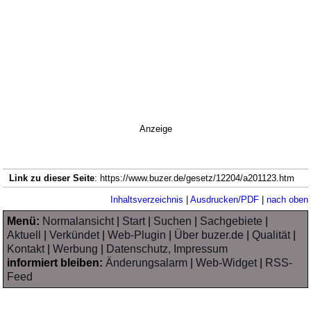
Anzeige
Link zu dieser Seite
: https://www.buzer.de/gesetz/12204/a201123.htm
Inhaltsverzeichnis
|
Ausdrucken/PDF
|
nach oben
Menü:
Normalansicht
|
Start
|
Suchen
|
Sachgebiete
|
Aktuell
|
Verkündet
|
Web-Plugin
|
Über buzer.de
|
Qualität
|
Kontakt
|
Werbung
|
Datenschutz, Impressum
informiert bleiben:
Änderungsalarm
|
Web-Widget
|
RSS-
Feed