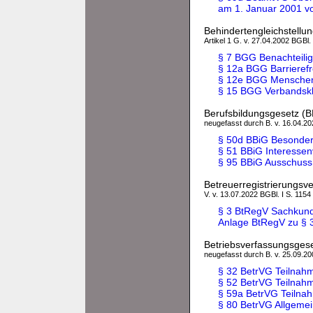
am 1. Januar 2001 
Behindertengleichstellu
Artikel 1 G. v. 27.04.2002 BGBl.
§ 7 BGG Benachteilig
§ 12a BGG Barrierefr
§ 12e BGG Menschen 
§ 15 BGG Verbandskl
Berufsbildungsgesetz (B
neugefasst durch B. v. 16.04.202
§ 50d BBiG Besonder
§ 51 BBiG Interessen
§ 95 BBiG Ausschuss
Betreuerregistrierungsv
V. v. 13.07.2022 BGBl. I S. 1154
§ 3 BtRegV Sachkun
Anlage BtRegV zu § 3
Betriebsverfassungsges
neugefasst durch B. v. 25.09.200
§ 32 BetrVG Teilnah
§ 52 BetrVG Teilnah
§ 59a BetrVG Teilna
§ 80 BetrVG Allgeme