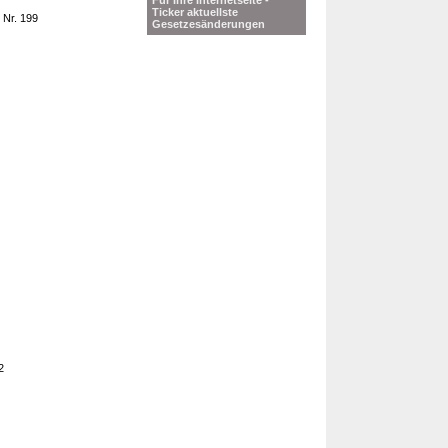
Für Ihre Internetseite -
Ticker aktuellste
 Nr. 199
Gesetzesänderungen
2