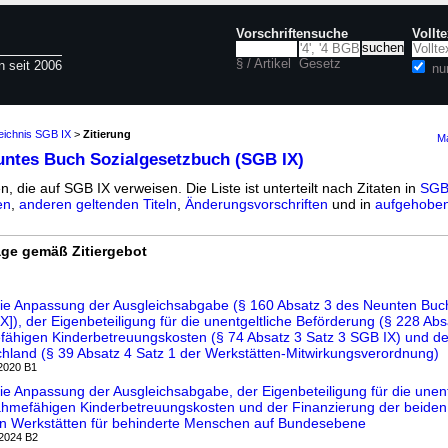
Vorschriftensuche
Vollt
§ / Artikel
Gesetz
n seit 2006
nu
eichnis SGB IX
>
Zitierung
Ma
untes Buch Sozialgesetzbuch (SGB IX)
n, die auf SGB IX verweisen. Die Liste ist unterteilt nach Zitaten in
SGB 
en
,
anderen geltenden Titeln
,
Änderungsvorschriften
und in
aufgehoben
ge gemäß Zitiergebot
e Anpassung der Ausgleichsabgabe (§ 160 Absatz 3 des Neunten Buc
]), der Eigenbeteiligung für die unentgeltliche Beförderung (§ 228 Abs
ähigen Kinderbetreuungskosten (§ 74 Absatz 3 Satz 3 SGB IX) und de
chland (§ 39 Absatz 4 Satz 1 der Werkstätten-Mitwirkungsverordnung)
.2020 B1
 Anpassung der Ausgleichsabgabe, der Eigenbeteiligung für die unent
ahmefähigen Kinderbetreuungskosten und der Finanzierung der beiden
in Werkstätten für behinderte Menschen auf Bundesebene
.2024 B2