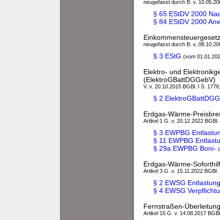
neugefasst durch B. v. 10.05.200
§ 65 EStDV 2000 Nac
§ 84 EStDV 2000 Anw
Einkommensteuergesetz
neugefasst durch B. v. 08.10.200
§ 3 EStG
(vom 01.01.20
Elektro- und Elektronik
(ElektroGBattDGGebV)
V. v. 20.10.2015 BGBl. I S. 1776
§ 2 ElektroGBattDG
Erdgas-Wärme-Preisbr
Artikel 1 G. v. 20.12.2022 BGBl.
§ 3 EWPBG Entlastung
§ 11 EWPBG Entlastu
§ 29a EWPBG Boni- u
Erdgas-Wärme-Soforthi
Artikel 3 G. v. 15.11.2022 BGBl.
§ 2 EWSG Entlastung
§ 4 EWSG Verpflich
Fernstraßen-Überleitun
Artikel 15 G. v. 14.08.2017 BGBl