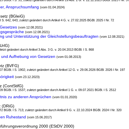
5 BGBl. I S. 33; zuletzt geändert durch Artikel 19 Abs. 2 G. v. 22.12.2025 BGBl. 2025 I Nr. 3
er, Anspruchsumfang
(vom 01.04.2024)
setz (BGleiG)
I S. 642, 643; zuletzt geändert durch Artikel 4 G. v. 27.02.2025 BGBl. 2025 I Nr. 72
 Gesetzes
(vom 12.08.2021)
ngsgespräche
(vom 12.08.2021)
ung und Unterstützung der Gleichstellungsbeauftragten
(vom 12.08.2021)
UrlG)
letzt geändert durch Artikel 3 Abs. 3 G. v. 20.04.2013 BGBl. I S. 868
 und Aufhebung von Gesetzen
(vom 01.08.2013)
etz (BVFG)
7 BGBl. I S. 1902; zuletzt geändert durch Artikel 12 G. v. 29.06.2026 BGBl. 2026 I Nr. 197
örigkeit
(vom 23.12.2023)
z (ContStifG)
9 BGBl. I S. 1537; zuletzt geändert durch Artikel 1 G. v. 09.07.2021 BGBl. I S. 2512
ltnis zu anderen Ansprüchen
(vom 01.01.2020)
z (DRiG)
2 BGBl. I S. 713; zuletzt geändert durch Artikel 9 G. v. 22.10.2024 BGBl. 2024 I Nr. 320
 den Ruhestand
(vom 15.06.2017)
führungsverordnung 2000 (EStDV 2000)