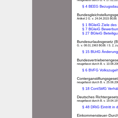
neugefasst durch B. v. 27.01.201
§ 4 BEEG Bezugsdau
Bundesgleichstellungsge
Artikel 2 G. v. 24.04.2015 BGBl. 
§ 1 BGleiG Ziele des
§ 7 BGleiG Bewerbu
§ 27 BGleiG Beteilig
Bundesurlaubsgesetz (B
G. v. 08.01.1963 BGBl. I S. 2; zu
§ 15 BUrlG Änderung
Bundesvertriebenenges
neugefasst durch B. v. 10.08.200
§ 6 BVFG Volkszugeh
Conterganstiftungsgeset
neugefasst durch B. v. 25.06.200
§ 18 ContStifG Verhä
Deutsches Richtergeset
neugefasst durch B. v. 19.04.197
§ 48 DRiG Eintritt in
Einkommensteuer-Durch