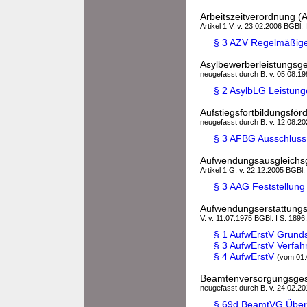
Arbeitszeitverordnung (
Artikel 1 V. v. 23.02.2006 BGBl. 
§ 3 AZV Regelmäßige 
Asylbewerberleistungsg
neugefasst durch B. v. 05.08.199
§ 2 AsylbLG Leistung
Aufstiegsfortbildungsfö
neugefasst durch B. v. 12.08.202
§ 3 AFBG Ausschluss
Aufwendungsausgleichs
Artikel 1 G. v. 22.12.2005 BGBl.
§ 3 AAG Feststellung
Aufwendungserstattung
V. v. 11.07.1975 BGBl. I S. 1896
§ 1 AufwErstV Grund
§ 3 AufwErstV Verfah
§ 4 AufwErstV
(vom 01.
Beamtenversorgungsge
neugefasst durch B. v. 24.02.201
§ 69d BeamtVG Überg