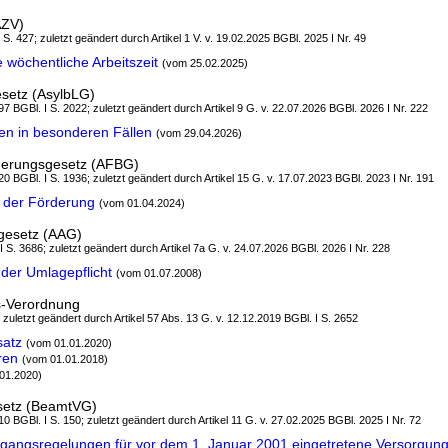
AZV)
I S. 427; zuletzt geändert durch Artikel 1 V. v. 19.02.2025 BGBl. 2025 I Nr. 49
wöchentliche Arbeitszeit
(vom 25.02.2025)
esetz (AsylbLG)
7 BGBl. I S. 2022; zuletzt geändert durch Artikel 9 G. v. 22.07.2026 BGBl. 2026 I Nr. 222
en in besonderen Fällen
(vom 29.04.2026)
rderungsgesetz (AFBG)
0 BGBl. I S. 1936; zuletzt geändert durch Artikel 15 G. v. 17.07.2023 BGBl. 2023 I Nr. 191
 der Förderung
(vom 01.04.2024)
gesetz (AAG)
 I S. 3686; zuletzt geändert durch Artikel 7a G. v. 24.07.2026 BGBl. 2026 I Nr. 228
 der Umlagepflicht
(vom 01.07.2008)
s-Verordnung
; zuletzt geändert durch Artikel 57 Abs. 13 G. v. 12.12.2019 BGBl. I S. 2652
satz
(vom 01.01.2020)
ren
(vom 01.01.2018)
01.2020)
setz (BeamtVG)
0 BGBl. I S. 150; zuletzt geändert durch Artikel 11 G. v. 27.02.2025 BGBl. 2025 I Nr. 72
angsregelungen für vor dem 1. Januar 2001 eingetretene Versorgungs