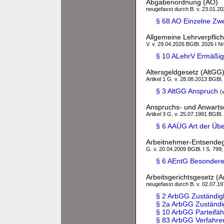
Abgabenordnung (AO)
neugefasst durch B. v. 23.01.202
§ 68 AO Einzelne Zw
Allgemeine Lehrverpflic
V. v. 29.04.2026 BGBl. 2026 I Nr
§ 10 ALehrV Ermäßi
Altersgeldgesetz (AltGG
Artikel 1 G. v. 28.08.2013 BGBl.
§ 3 AltGG Anspruch
(
Anspruchs- und Anwarts
Artikel 3 G. v. 25.07.1991 BGBl.
§ 6 AAÜG Art der Übe
Arbeitnehmer-Entsendeg
G. v. 20.04.2009 BGBl. I S. 799;
§ 6 AEntG Besonder
Arbeitsgerichtsgesetz (
neugefasst durch B. v. 02.07.197
§ 2 ArbGG Zuständigk
§ 2a ArbGG Zuständi
§ 10 ArbGG Parteifäh
§ 83 ArbGG Verfahre