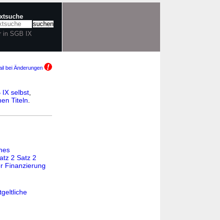
extsuche
r in SGB IX
il bei Änderungen
IX selbst
,
en Titeln
.
hes
atz 2 Satz 2
r Finanzierung
geltliche