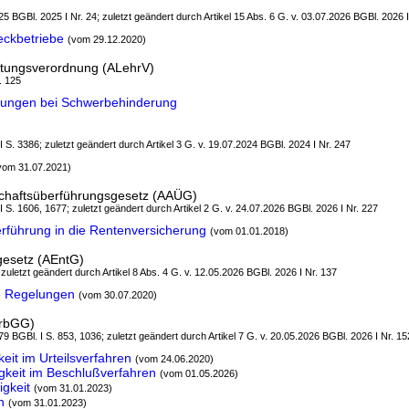
5 BGBl. 2025 I Nr. 24; zuletzt geändert durch Artikel 15 Abs. 6 G. v. 03.07.2026 BGBl. 2026 I
eckbetriebe
(vom 29.12.2020)
htungsverordnung (ALehrV)
. 125
gungen bei Schwerbehinderung
)
 I S. 3386; zuletzt geändert durch Artikel 3 G. v. 19.07.2024 BGBl. 2024 I Nr. 247
vom 31.07.2021)
chaftsüberführungsgesetz (AAÜG)
 I S. 1606, 1677; zuletzt geändert durch Artikel 2 G. v. 24.07.2026 BGBl. 2026 I Nr. 227
rführung in die Rentenversicherung
(vom 01.01.2018)
esetz (AEntG)
 zuletzt geändert durch Artikel 8 Abs. 4 G. v. 12.05.2026 BGBl. 2026 I Nr. 137
e Regelungen
(vom 30.07.2020)
ArbGG)
9 BGBl. I S. 853, 1036; zuletzt geändert durch Artikel 7 G. v. 20.05.2026 BGBl. 2026 I Nr. 15
eit im Urteilsverfahren
(vom 24.06.2020)
gkeit im Beschlußverfahren
(vom 01.05.2026)
igkeit
(vom 31.01.2023)
n
(vom 31.01.2023)