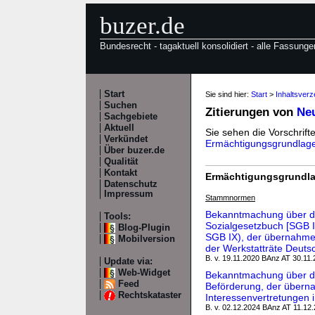
buzer.de
Bundesrecht - tagaktuell konsolidiert - alle Fassunge
Start
Sie sind hier:
Start
>
Inhaltsverz
Suchen
Zitierungen von
Ne
Sachgebiete
Aktuell
Sie sehen die Vorschrifte
Verkündet
Ermächtigungsgrundlag
Über buzer.de
Qualität
Kontakt
Ermächtigungsgrundla
Datenschutz
Impressum
Stammnormen
Bekanntmachung über di
Tools:
Sozialgesetzbuch [SGB IX
Blog-Plugin
SGB IX), der übernahmef
Mobilversion
der Werkstatträte Deuts
B. v. 19.11.2020 BAnz AT 30.11
Update via:
Web-Widget
Bekanntmachung über die
Feed
Beförderung, der übern
Rechtskataster
Interessenvertretungen 
B. v. 02.12.2024 BAnz AT 11.12