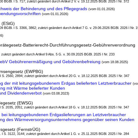
0 BGBl. I S. 717; zuletzt geändert durch Artikel 2 V. v. 19.12.2025 BGBl. 2025 I Nr. 372
hweis der Behinderung und des Pflegegrads
(vom 01.01.2026)
endungsvorschriften
(vom 01.01.2026)
 (EStG)
9 BGBl. I S. 3366, 3862; zuletzt geändert durch Artikel 7 G. v. 29.06.2026 BGBl. 2026 I Nr. 
26)
gerätegesetz-Batterierecht-Durchführungsgesetz-Gebührenverordnung
; zuletzt geändert durch Artikel 9 Abs. 5 G. v. 30.09.2025 BGBl. 2025 I Nr. 233
GebV Gebührenermäßigung und Gebührenbefreiung
(vom 18.08.2025)
emsengesetz (EWPBG)
 I S. 2560, 2894; zuletzt geändert durch Artikel 20 G. v. 18.12.2025 BGBl. 2025 I Nr. 347
 der mit leitungsgebundenem Erdgas belieferten Letztverbraucher
(vo
ng mit Wärme belieferter Kunden
nd Dividendenverbot
(vom 03.08.2023)
lfegesetz (EWSG)
 I S. 2035, 2051; zuletzt geändert durch Artikel 18 G. v. 18.12.2025 BGBl. 2025 I Nr. 347
 bei leitungsgebundenen Erdgaslieferungen an Letztverbraucher
tung des Wärmeversorgungsunternehmens gegenüber seinen Kunden
gsgesetz (FernstrÜG)
. I S. 3122, 3144; zuletzt geändert durch Artikel 1 G. v. 25.11.2025 BGBl. 2025 I Nr. 284