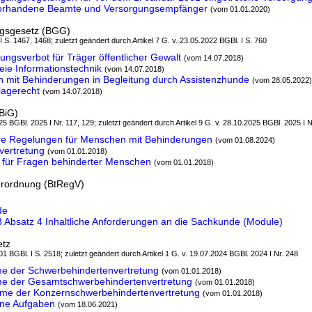
vorhandene Beamte und Versorgungsempfänger
(vom 01.01.2020)
ngsgesetz (BGG)
 I S. 1467, 1468; zuletzt geändert durch Artikel 7 G. v. 23.05.2022 BGBl. I S. 760
ungsverbot für Träger öffentlicher Gewalt
(vom 14.07.2018)
eie Informationstechnik
(vom 14.07.2018)
mit Behinderungen in Begleitung durch Assistenzhunde
(vom 28.05.2022)
agerecht
(vom 14.07.2018)
BiG)
5 BGBl. 2025 I Nr. 117, 129; zuletzt geändert durch Artikel 9 G. v. 28.10.2025 BGBl. 2025 I N
e Regelungen für Menschen mit Behinderungen
(vom 01.08.2024)
vertretung
(vom 01.01.2018)
 für Fragen behinderter Menschen
(vom 01.01.2018)
erordnung (BtRegV)
de
 Absatz 4 Inhaltliche Anforderungen an die Sachkunde (Module)
etz
1 BGBl. I S. 2518; zuletzt geändert durch Artikel 1 G. v. 19.07.2024 BGBl. 2024 I Nr. 248
me der Schwerbehindertenvertretung
(vom 01.01.2018)
me der Gesamtschwerbehindertenvertretung
(vom 01.01.2018)
hme der Konzernschwerbehindertenvertretung
(vom 01.01.2018)
ine Aufgaben
(vom 18.06.2021)