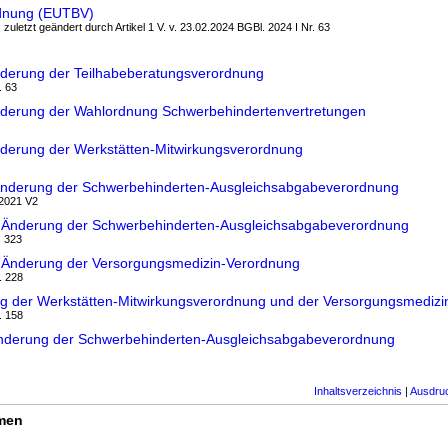
rdnung (EUTBV)
 zuletzt geändert durch Artikel 1 V. v. 23.02.2024 BGBl. 2024 I Nr. 63
nderung der Teilhabeberatungsverordnung
. 63
nderung der Wahlordnung Schwerbehindertenvertretungen
nderung der Werkstätten-Mitwirkungsverordnung
Änderung der Schwerbehinderten-Ausgleichsabgabeverordnung
.2021 V2
 Änderung der Schwerbehinderten-Ausgleichsabgabeverordnung
. 323
 Änderung der Versorgungsmedizin-Verordnung
. 228
g der Werkstätten-Mitwirkungsverordnung und der Versorgungsmedizi
. 158
Änderung der Schwerbehinderten-Ausgleichsabgabeverordnung
Inhaltsverzeichnis
|
Ausdru
rmen