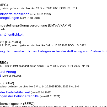
AIPG)
; zuletzt geändert durch Artikel 13 G. v. 09.06.2021 BGBl. I S. 1614
ehinderte Menschen
(vom 01.01.2018)
gsregelungen
(vom 01.01.2018)
ngestelltenprüfungsverordnung (BMVgVFAPrV)
. 137
töffentlichkeit
etz (BAPostG)
I S. 2325; zuletzt geändert durch Artikel 3 G. v. 16.07.2021 BGBl. I S. 3372
g der dienstrechtlichen Befugnisse bei der Auflösung von Postnach
(BBG)
I S. 160; zuletzt geändert durch Artikel 2 G. v. 03.07.2026 BGBl. 2026 I Nr. 199
auf Antrag
t
(vom 06.03.2025)
ng (BBhV)
zuletzt geändert durch Artikel 1 V. v. 14.10.2025 BGBl. 2025 I Nr. 240
er Beihilfefähigkeit
(vom 01.01.2025)
ngen der Behindertenhilfe
(vom 01.01.2021)
lternzeitgesetz (BEEG)