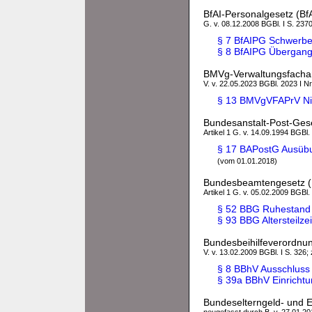
BfAI-Personalgesetz (Bf
G. v. 08.12.2008 BGBl. I S. 2370
§ 7 BfAIPG Schwerb
§ 8 BfAIPG Übergan
BMVg-Verwaltungsfacha
V. v. 22.05.2023 BGBl. 2023 I Nr
§ 13 BMVgVFAPrV Nich
Bundesanstalt-Post-Ges
Artikel 1 G. v. 14.09.1994 BGBl. 
§ 17 BAPostG Ausübun
(vom 01.01.2018)
Bundesbeamtengesetz 
Artikel 1 G. v. 05.02.2009 BGBl. 
§ 52 BBG Ruhestand 
§ 93 BBG Altersteilzei
Bundesbeihilfeverordnu
V. v. 13.02.2009 BGBl. I S. 326; 
§ 8 BBhV Ausschluss d
§ 39a BBhV Einrichtu
Bundeselterngeld- und E