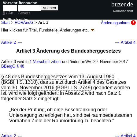
Vorschriftensuche
buzer.de
Normalansicht
§ / Art.
Gesetz
Volltextsuche
Start
>
RORÄndG
>
Art. 3
Änderungsalarm
Hier klicken für
Titel, Fundstelle, Änderungen
etc.
nur in RORÄndG
Artikel 3 - Gesetz zur Änderung
←
→
Artikel 2
Artikel 4
raumordnungsrechtlicher Vorschriften
Artikel 3 Änderung des Bundesberggesetzes
(RORÄndG
k.a.Abk.
)
G. v. 23.05.2017
BGBl. I S. 1245
(
Nr. 30
); Geltung ab 29.11.2017,
Artikel 3 wird in
1 Vorschrift zitiert
und ändert mWv. 29. November 2017
abweichend siehe
Artikel 5
BBergG
§ 48
4 Änderungen
|
Drucksachen / Entwurf / Begründung
|
§ 48 des Bundesberggesetzes
vom
13. August 1980
wird in 5 Vorschriften zitiert
(BGBl. I S. 1310
), das zuletzt durch
Artikel 4 des Gesetzes
vom 30. November 2016 (BGBl. I S. 2749
) geändert worden
ist, wird wie folgt geändert: In Absatz 2 wird nach Satz 1
folgender Satz 2 eingefügt:
„Bei der Prüfung, ob eine Beschränkung oder
Untersagung zu erfolgen hat, sind bei raumbedeutsamen
Vorhaben Ziele der Raumordnung zu beachten."
←
→
Artikel 2
Artikel 4