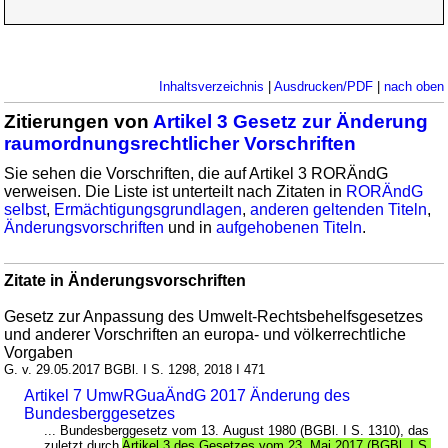
Inhaltsverzeichnis
|
Ausdrucken/PDF
|
nach oben
Zitierungen von
Artikel 3 Gesetz zur Änderung
raumordnungsrechtlicher Vorschriften
Sie sehen die Vorschriften, die auf Artikel 3 RORÄndG
verweisen. Die Liste ist unterteilt nach Zitaten in
RORÄndG
selbst
,
Ermächtigungsgrundlagen
,
anderen geltenden Titeln
,
Änderungsvorschriften
und in
aufgehobenen Titeln
.
Zitate in Änderungsvorschriften
Gesetz zur Anpassung des Umwelt-Rechtsbehelfsgesetzes
und anderer Vorschriften an europa- und völkerrechtliche
Vorgaben
G. v. 29.05.2017 BGBl. I S. 1298, 2018 I 471
Artikel 7 UmwRGuaÄndG 2017 Änderung des
Bundesberggesetzes
... Bundesberggesetz vom 13. August 1980 (BGBl. I S. 1310), das
zuletzt durch
Artikel 3 des Gesetzes vom 23. Mai 2017 (BGBl. I S.