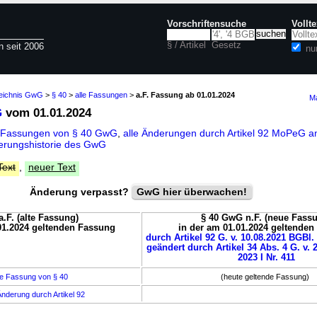
Vorschriftensuche
Vollt
§ / Artikel
Gesetz
n seit 2006
nu
zeichnis GwG
>
§ 40
>
alle Fassungen
>
a.F. Fassung ab 01.01.2024
Ma
G
vom 01.01.2024
e Fassungen von § 40 GwG
,
alle Änderungen durch Artikel 92 MoPeG 
erungshistorie des GwG
Text
,
neuer Text
Änderung verpasst?
GwG hier überwachen!
.F. (alte Fassung)
§ 40 GwG n.F. (neue Fass
01.2024 geltenden Fassung
in der am 01.01.2024 geltende
durch Artikel 92 G. v. 10.08.2021 BGBl. 
geändert durch Artikel 34 Abs. 4 G. v. 
2023 I Nr. 411
e Fassung von § 40
(heute geltende Fassung)
nderung durch Artikel 92