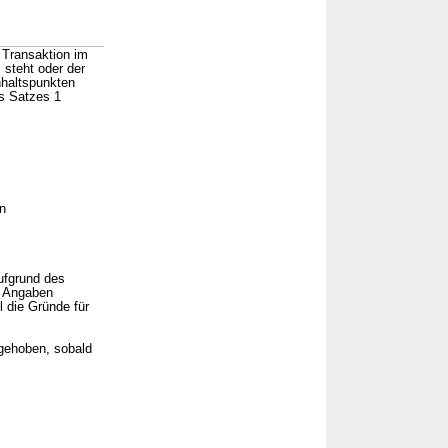
 Transaktion im
steht oder der
nhaltspunkten
s Satzes 1
n
ufgrund des
e Angaben
l die Gründe für
gehoben, sobald