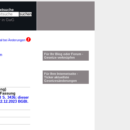
extsuche
r in GwG
il bei Änderungen
am
Für Ihr Blog oder Forum -
Gesetze verknüpfen
Für Ihre Internetseite -
Ticker aktuellste
Gesetzesänderungen
ung)
n Fassung
I S. 3436; dieser
22.12.2023 BGBl.