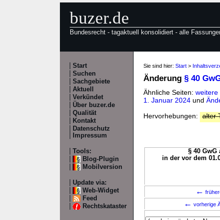
buzer.de
Bundesrecht - tagaktuell konsolidiert - alle Fassunge
Start
Sie sind hier:
Start
>
Inhaltsver
Suchen
Änderung
§ 40 Gw
Sachgebiete
Aktuell
Ähnliche Seiten:
weiter
Verkündet
1. Januar 2024
und
Änd
Über buzer.de
Qualität
Hervorhebungen:
alter 
Kontakt
Datenschutz
Impressum
Tools:
§ 40 GwG a
in der vor dem 01.
Blog-Plugin
Mobilversion
Update via:
←
Web-Widget
früher
Feed
←
vorherige Ä
Rechtskataster