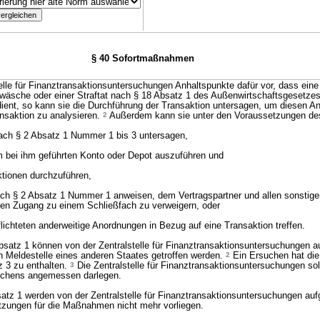
§ 40 Sofortmaßnahmen
elle für Finanztransaktionsuntersuchungen Anhaltspunkte dafür vor, dass eine
sche oder einer Straftat nach § 18 Absatz 1 des Außenwirtschaftsgesetzes 
dient, so kann sie die Durchführung der Transaktion untersagen, um diesen A
nsaktion zu analysieren.
2
Außerdem kann sie unter den Voraussetzungen de
nach § 2 Absatz 1 Nummer 1 bis 3 untersagen,
m bei ihm geführten Konto oder Depot auszuführen und
ktionen durchzuführen,
nach § 2 Absatz 1 Nummer 1 anweisen, dem Vertragspartner und allen sonstige
den Zugang zu einem Schließfach zu verweigern, oder
lichteten anderweitige Anordnungen in Bezug auf eine Transaktion treffen.
tz 1 können von der Zentralstelle für Finanztransaktionsuntersuchungen a
n Meldestelle eines anderen Staates getroffen werden.
2
Ein Ersuchen hat di
 3 zu enthalten.
3
Die Zentralstelle für Finanztransaktionsuntersuchungen sol
uchens angemessen darlegen.
tz 1 werden von der Zentralstelle für Finanztransaktionsuntersuchungen auf
tzungen für die Maßnahmen nicht mehr vorliegen.