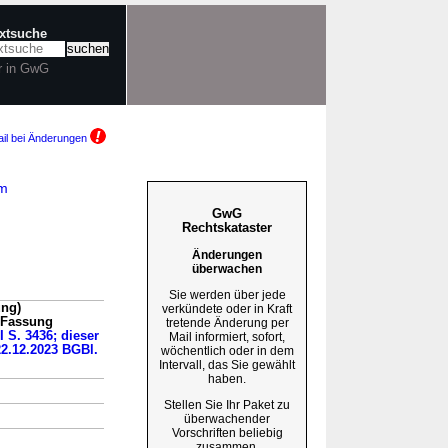
extsuche
r in GwG
il bei Änderungen
am
GwG
Rechtskataster
Änderungen
überwachen
Sie werden über jede
ung)
verkündete oder in Kraft
n Fassung
tretende Änderung per
I S. 3436; dieser
Mail informiert, sofort,
22.12.2023 BGBl.
wöchentlich oder in dem
Intervall, das Sie gewählt
haben.
Stellen Sie Ihr Paket zu
überwachender
Vorschriften beliebig
zusammen.