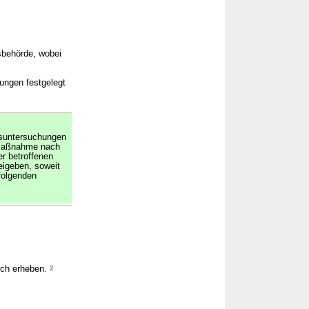
sbehörde, wobei
hungen festgelegt
onsuntersuchungen
 Maßnahme nach
er betroffenen
eigeben, soweit
folgenden
uch erheben.
2