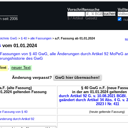
Vorschriftensuche
Vollt
§ / Artikel
Gesetz
n seit 2006
nu
zeichnis GwG
>
§ 40
>
alle Fassungen
>
a.F. Fassung ab 01.01.2024
Ma
G
vom 01.01.2024
e Fassungen von § 40 GwG
,
alle Änderungen durch Artikel 92 MoPeG 
erungshistorie des GwG
Text
,
neuer Text
Änderung verpasst?
GwG hier überwachen!
.F. (alte Fassung)
§ 40 GwG n.F. (neue Fass
01.2024 geltenden Fassung
in der am 01.01.2024 geltende
durch Artikel 92 G. v. 10.08.2021 BGBl. 
geändert durch Artikel 34 Abs. 4 G. v. 
2023 I Nr. 411
e Fassung von § 40
(heute geltende Fassung)
nderung durch Artikel 92