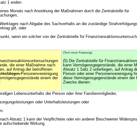
atz 1 enden
 eines Monats nach Anordnung der Maßnahmen durch die Zentralstelle für
suchungen,
n Werktages nach Abgabe des Sachverhalts an die zuständige Strafverfolgung
ktag gilt, oder
punkt, wenn ein solcher von der Zentralstelle für Finanztransaktionsuntersuc
(Text neue Fassung)
 Finanztransaktionsuntersuchungen
(5) Die Zentralstelle für Finanztransakti
nde, die einer Maßnahme nach
kann Vermögensgegenstände, die einer
en, auf Antrag der betroffenen
Absatz 1 Satz 2 unterliegen, auf Antrag d
echtsfähigen
Personenvereinigung
Person oder einer Personenvereinigung fr
 Vermögensgegenstände einem der
diese Vermögensgegenstände einem der 
:
Zwecke dienen:
ndigen Lebensunterhalts der Person oder ihrer Familienmitglieder,
sorgungsleistungen oder Unterhaltsleistungen oder
n.
h Absatz 1 kann der Verpflichtete oder ein anderer Beschwerter Widerspr
ne aufschiebende Wirkung.