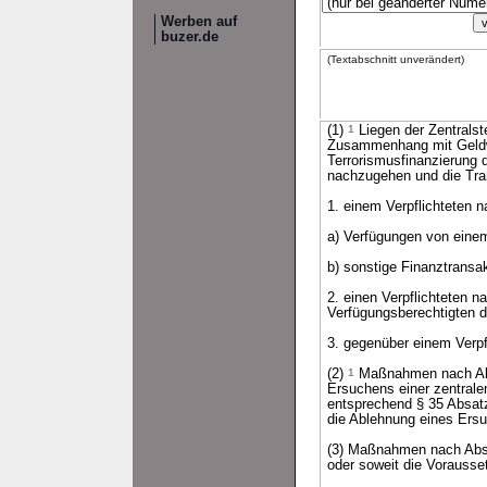
Werben auf
buzer.de
(Textabschnitt unverändert)
(1)
1
Liegen der Zentralst
Zusammenhang mit Geldwä
Terrorismusfinanzierung 
nachzugehen und die Tra
1. einem Verpflichteten 
a) Verfügungen von eine
b) sonstige Finanztransa
2. einen Verpflichteten 
Verfügungsberechtigten 
3. gegenüber einem Verpf
(2)
1
Maßnahmen nach Absa
Ersuchens einer zentrale
entsprechend § 35 Absatz
die Ablehnung eines Ers
(3) Maßnahmen nach Absa
oder soweit die Vorausse