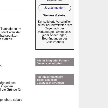
Jetzt anmelden!
Weitere Vorteile:
Konsolidierte Vorschriften
selbst bei Inkrafttreten "am
Tage nach der
 Transaktion im
Verkündung", Synopse zu
steht oder der
jeder Änderungen,
nhaltspunkten
Begründungen des
s Satzes 1
Gesetzgebers
Für Ihr Blog oder Forum -
Gesetze verknüpfen
n
Für Ihre Internetseite -
Ticker aktuellste
ufgrund des
Gesetzesänderungen
e Angaben
l die Gründe für
gehoben, sobald