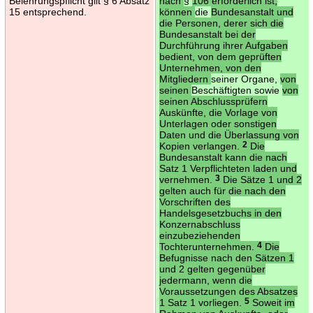
Belehrungspflicht gilt § 6 Absatz
nach
§
106 erforderlich ist,
15 entsprechend.
können
die
Bundesanstalt und
die Personen, derer sich die
Bundesanstalt bei der
Durchführung ihrer Aufgaben
bedient, von dem geprüften
Unternehmen, von den
Mitgliedern
seiner Organe,
von
seinen
Beschäftigten sowie
von
seinen Abschlussprüfern
Auskünfte, die Vorlage von
Unterlagen oder sonstigen
Daten und die Überlassung von
Kopien verlangen.
2
Die
Bundesanstalt kann die nach
Satz 1 Verpflichteten laden und
vernehmen.
3
Die Sätze 1 und 2
gelten auch für die nach den
Vorschriften des
Handelsgesetzbuchs in den
Konzernabschluss
einzubeziehenden
Tochterunternehmen.
4
Die
Befugnisse nach den Sätzen 1
und 2 gelten gegenüber
jedermann, wenn die
Voraussetzungen des Absatzes
1 Satz 1 vorliegen.
5
Soweit im