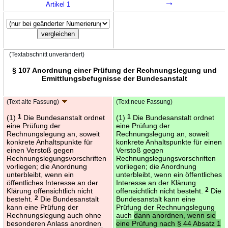
→
Artikel 1
(Textabschnitt unverändert)
§ 107 Anordnung einer Prüfung der Rechnungslegung und
Ermittlungsbefugnisse der Bundesanstalt
(Text alte Fassung)
(Text neue Fassung)
(1)
1
Die Bundesanstalt ordnet
(1)
1
Die Bundesanstalt ordnet
eine Prüfung der
eine Prüfung der
Rechnungslegung an, soweit
Rechnungslegung an, soweit
konkrete Anhaltspunkte für
konkrete Anhaltspunkte für einen
einen Verstoß gegen
Verstoß gegen
Rechnungslegungsvorschriften
Rechnungslegungsvorschriften
vorliegen; die Anordnung
vorliegen; die Anordnung
unterbleibt, wenn ein
unterbleibt, wenn ein öffentliches
öffentliches Interesse an der
Interesse an der Klärung
Klärung offensichtlich nicht
offensichtlich nicht besteht.
2
Die
besteht.
2
Die Bundesanstalt
Bundesanstalt kann eine
kann eine Prüfung der
Prüfung der Rechnungslegung
Rechnungslegung auch ohne
auch
dann anordnen, wenn sie
besonderen Anlass anordnen
eine Prüfung nach § 44 Absatz 1