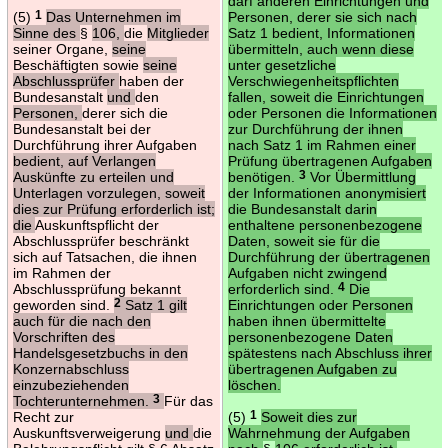
darf anderen Einrichtungen und
(5)
1
Das Unternehmen im
Personen, derer sie sich nach
Sinne des
§
106,
die
Mitglieder
Satz 1 bedient, Informationen
seiner Organe,
seine
übermitteln, auch wenn diese
Beschäftigten sowie
seine
unter gesetzliche
Abschlussprüfer
haben der
Verschwiegenheitspflichten
Bundesanstalt
und
den
fallen, soweit die Einrichtungen
Personen,
derer sich die
oder Personen die Informationen
Bundesanstalt bei der
zur Durchführung der ihnen
Durchführung ihrer Aufgaben
nach Satz 1 im Rahmen einer
bedient, auf Verlangen
Prüfung übertragenen Aufgaben
Auskünfte zu erteilen und
benötigen.
3
Vor Übermittlung
Unterlagen vorzulegen, soweit
der Informationen anonymisiert
dies zur Prüfung erforderlich ist;
die Bundesanstalt darin
die
Auskunftspflicht der
enthaltene personenbezogene
Abschlussprüfer beschränkt
Daten, soweit sie für die
sich auf Tatsachen, die ihnen
Durchführung der übertragenen
im Rahmen der
Aufgaben nicht zwingend
Abschlussprüfung bekannt
erforderlich sind.
4
Die
geworden sind.
2
Satz 1 gilt
Einrichtungen oder Personen
auch für die nach den
haben ihnen übermittelte
Vorschriften des
personenbezogene Daten
Handelsgesetzbuchs in den
spätestens nach Abschluss ihrer
Konzernabschluss
übertragenen Aufgaben zu
einzubeziehenden
löschen.
Tochterunternehmen.
3
Für das
Recht zur
(5)
1
Soweit dies zur
Auskunftsverweigerung
und
die
Wahrnehmung der Aufgaben