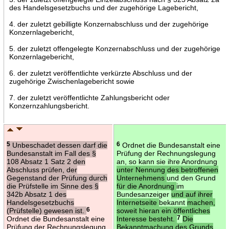
des Handelsgesetzbuchs und der zugehörige Lagebericht,
4. der zuletzt gebilligte Konzernabschluss und der zugehörige
Konzernlagebericht,
5. der zuletzt offengelegte Konzernabschluss und der zugehörige
Konzernlagebericht,
6. der zuletzt veröffentlichte verkürzte Abschluss und der
zugehörige Zwischenlagebericht sowie
7. der zuletzt veröffentlichte Zahlungsbericht oder
Konzernzahlungsbericht.
5
Unbeschadet dessen darf die
6
Ordnet die Bundesanstalt eine
Bundesanstalt im Fall des §
Prüfung der Rechnungslegung
108 Absatz 1 Satz 2 den
an, so kann sie ihre Anordnung
Abschluss prüfen, der
unter Nennung des betroffenen
Gegenstand der Prüfung durch
Unternehmens
und den Grund
die Prüfstelle im Sinne des §
für die Anordnung
im
342b Absatz 1 des
Bundesanzeiger
und auf ihrer
Handelsgesetzbuchs
Internetseite
bekannt
machen,
(Prüfstelle) gewesen ist.
6
soweit hieran ein öffentliches
Ordnet die Bundesanstalt eine
Interesse besteht.
7
Die
Prüfung der Rechnungslegung
Bekanntmachung des Grunds