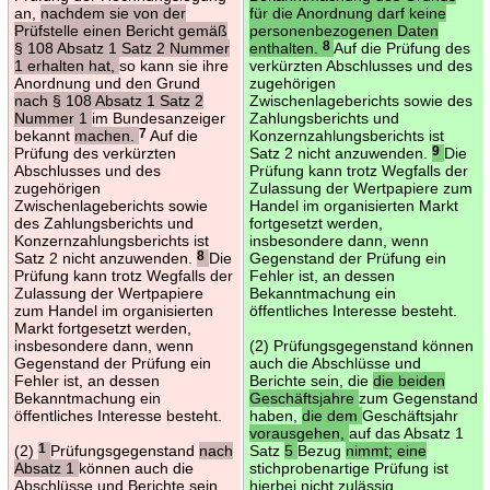
an,
nachdem sie von der
für die Anordnung darf keine
Prüfstelle einen Bericht gemäß
personenbezogenen Daten
§ 108 Absatz 1 Satz 2 Nummer
enthalten.
8
Auf die Prüfung des
1 erhalten hat,
so kann sie ihre
verkürzten Abschlusses und des
Anordnung und den Grund
zugehörigen
nach § 108 Absatz 1 Satz 2
Zwischenlageberichts sowie des
Nummer 1
im Bundesanzeiger
Zahlungsberichts und
bekannt
machen.
7
Auf die
Konzernzahlungsberichts ist
Prüfung des verkürzten
Satz 2 nicht anzuwenden.
9
Die
Abschlusses und des
Prüfung kann trotz Wegfalls der
zugehörigen
Zulassung der Wertpapiere zum
Zwischenlageberichts sowie
Handel im organisierten Markt
des Zahlungsberichts und
fortgesetzt werden,
Konzernzahlungsberichts ist
insbesondere dann, wenn
Satz 2 nicht anzuwenden.
8
Die
Gegenstand der Prüfung ein
Prüfung kann trotz Wegfalls der
Fehler ist, an dessen
Zulassung der Wertpapiere
Bekanntmachung ein
zum Handel im organisierten
öffentliches Interesse besteht.
Markt fortgesetzt werden,
insbesondere dann, wenn
(2) Prüfungsgegenstand können
Gegenstand der Prüfung ein
auch die Abschlüsse und
Fehler ist, an dessen
Berichte sein, die
die beiden
Bekanntmachung ein
Geschäftsjahre
zum Gegenstand
öffentliches Interesse besteht.
haben,
die dem
Geschäftsjahr
vorausgehen,
auf das Absatz 1
(2)
1
Prüfungsgegenstand
nach
Satz
5
Bezug
nimmt; eine
Absatz 1
können auch die
stichprobenartige Prüfung ist
Abschlüsse und Berichte sein,
hierbei nicht zulässig.