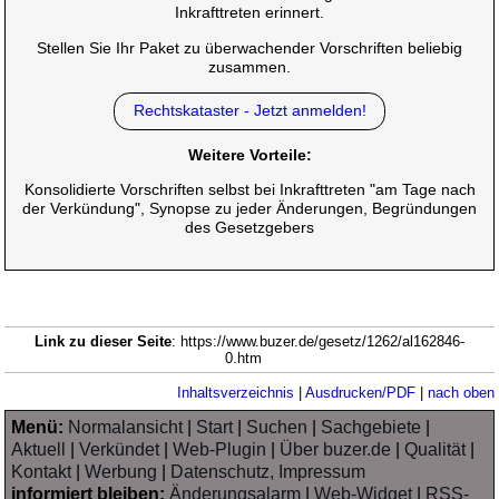
Inkrafttreten erinnert.
Stellen Sie Ihr Paket zu überwachender Vorschriften beliebig
zusammen.
Rechtskataster - Jetzt anmelden!
Weitere Vorteile:
Konsolidierte Vorschriften selbst bei Inkrafttreten "am Tage nach
der Verkündung", Synopse zu jeder Änderungen, Begründungen
des Gesetzgebers
Link zu dieser Seite
: https://www.buzer.de/gesetz/1262/al162846-
0.htm
Inhaltsverzeichnis
|
Ausdrucken/PDF
|
nach oben
Menü:
Normalansicht
|
Start
|
Suchen
|
Sachgebiete
|
Aktuell
|
Verkündet
|
Web-Plugin
|
Über buzer.de
|
Qualität
|
Kontakt
|
Werbung
|
Datenschutz, Impressum
informiert bleiben:
Änderungsalarm
|
Web-Widget
|
RSS-