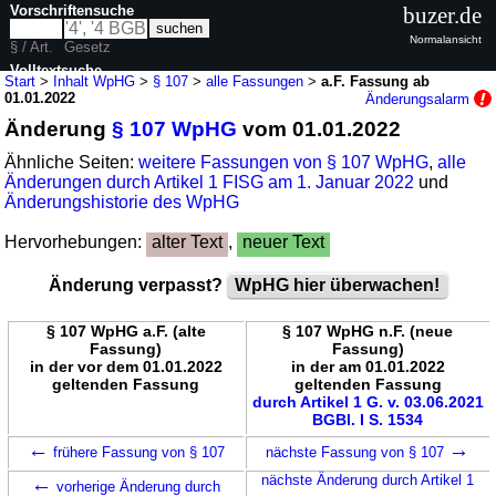
Vorschriftensuche
buzer.de
Normalansicht
§ / Art.
Gesetz
Volltextsuche
Start
>
Inhalt WpHG
>
§ 107
>
alle Fassungen
>
a.F. Fassung ab
01.01.2022
Änderungsalarm
nur in WpHG
Änderung
§ 107 WpHG
vom 01.01.2022
Ähnliche Seiten:
weitere Fassungen von § 107 WpHG
,
alle
Änderungen durch Artikel 1 FISG am 1. Januar 2022
und
Änderungshistorie des WpHG
Hervorhebungen:
alter Text
,
neuer Text
Änderung verpasst?
WpHG hier überwachen!
§ 107 WpHG a.F. (alte
§ 107 WpHG n.F. (neue
Fassung)
Fassung)
in der vor dem 01.01.2022
in der am 01.01.2022
geltenden Fassung
geltenden Fassung
durch Artikel 1 G. v. 03.06.2021
BGBl. I S. 1534
←
→
frühere Fassung von § 107
nächste Fassung von § 107
←
nächste Änderung durch Artikel 1
vorherige Änderung durch