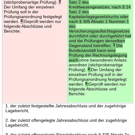
(stichprobenartige Prüfung).
3
Satz 2 des
Der Umfang der einzelnen
Kreditwesengesetzes, nach § 14
Prüfung soll in der
Satz 2 des
Prüfungsanordnung festgelegt
Kapitalanlagegesetzbuchs oder
werden.
4
Geprüft werden nur
nach § 306 Absatz 1 Nummer 1
folgende Abschlüsse und
des
Berichte:
Versicherungsaufsichtsgesetzes
durchführt oder durchgeführt hat
und die Prüfungen denselben
Gegenstand betreffen.
3
Die
Bundesanstalt kann eine
Prüfung der Rechnungslegung
auch
ohne besonderen Anlass
anordnen (stichprobenartige
Prüfung).
4
Der Umfang der
einzelnen Prüfung soll in der
Prüfungsanordnung festgelegt
werden.
5
Geprüft werden nur
folgende Abschlüsse und
Berichte:
1. der zuletzt festgestellte Jahresabschluss und der zugehörige
Lagebericht,
2. der zuletzt offengelegte Jahresabschluss und der zugehörige
Lagebericht,
3. der zuletzt offengelegte Einzelabschluss nach § 325 Absatz 2a