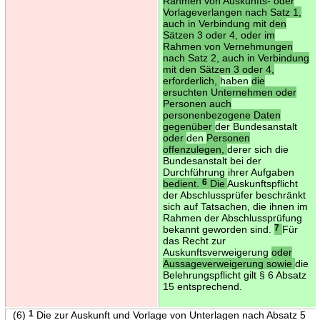
Rahmen von Auskunfts- oder
Vorlageverlangen nach Satz 1,
auch in Verbindung mit den
Sätzen 3 oder 4, oder im
Rahmen von Vernehmungen
nach Satz 2, auch in Verbindung
mit den Sätzen 3 oder 4,
erforderlich,
haben
die
ersuchten Unternehmen oder
Personen auch
personenbezogene Daten
gegenüber
der Bundesanstalt
oder
den
Personen
offenzulegen,
derer sich die
Bundesanstalt bei der
Durchführung ihrer Aufgaben
bedient.
6
Die
Auskunftspflicht
der Abschlussprüfer beschränkt
sich auf Tatsachen, die ihnen im
Rahmen der Abschlussprüfung
bekannt geworden sind.
7
Für
das Recht zur
Auskunftsverweigerung
oder
Aussageverweigerung sowie
die
Belehrungspflicht gilt § 6 Absatz
15 entsprechend.
(6)
1
Die zur Auskunft und Vorlage von Unterlagen nach Absatz 5