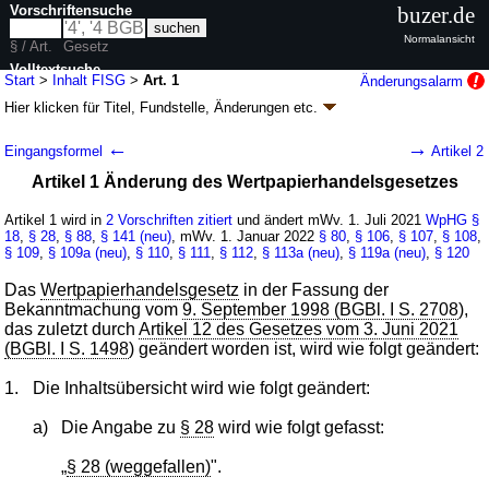
Vorschriftensuche
buzer.de
Normalansicht
§ / Art.
Gesetz
Volltextsuche
Start
>
Inhalt FISG
>
Art. 1
Änderungsalarm
Hier klicken für
Titel, Fundstelle, Änderungen
etc.
nur in FISG
Artikel 1 -
←
→
Eingangsformel
Artikel 2
Finanzmarktintegritätsstärkungsgesetz (FISG)
Artikel 1 Änderung des Wertpapierhandelsgesetzes
G. v. 03.06.2021
BGBl. I S. 1534
(
Nr. 30
); Geltung ab 01.07.2021,
abweichend siehe
Artikel 27
Artikel 1 wird in
2 Vorschriften zitiert
und ändert mWv. 1. Juli 2021
WpHG
§
39 Änderungen
|
Drucksachen / Entwurf / Begründung
|
18
,
§ 28
,
§ 88
,
§ 141 (neu)
, mWv. 1. Januar 2022
§ 80
,
§ 106
,
§ 107
,
§ 108
,
§ 109
wird in 40 Vorschriften zitiert
,
§ 109a (neu)
,
§ 110
,
§ 111
,
§ 112
,
§ 113a (neu)
,
§ 119a (neu)
,
§ 120
Das
Wertpapierhandelsgesetz
in der Fassung der
Bekanntmachung vom
9. September 1998 (BGBl. I S. 2708
),
das zuletzt durch
Artikel 12 des Gesetzes vom 3. Juni 2021
(BGBl. I S. 1498
) geändert worden ist, wird wie folgt geändert:
1.
Die Inhaltsübersicht wird wie folgt geändert:
a)
Die Angabe zu
§ 28
wird wie folgt gefasst:
„
§ 28 (weggefallen)
".