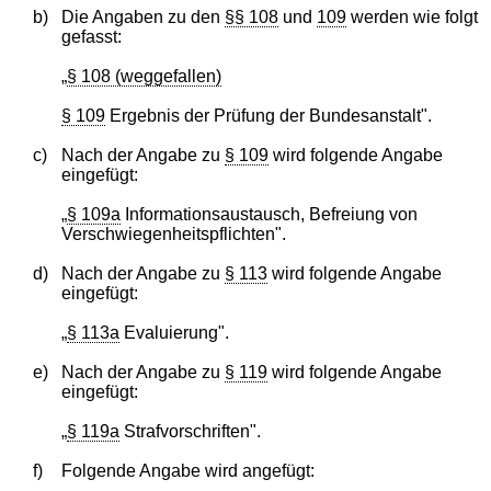
b)
Die Angaben zu den
§§ 108
und
109
werden wie folgt
gefasst:
„
§ 108 (weggefallen)
§ 109
Ergebnis der Prüfung der Bundesanstalt".
c)
Nach der Angabe zu
§ 109
wird folgende Angabe
eingefügt:
„
§ 109a
Informationsaustausch, Befreiung von
Verschwiegenheitspflichten".
d)
Nach der Angabe zu
§ 113
wird folgende Angabe
eingefügt:
„
§ 113a
Evaluierung".
e)
Nach der Angabe zu
§ 119
wird folgende Angabe
eingefügt:
„
§ 119a
Strafvorschriften".
f)
Folgende Angabe wird angefügt: