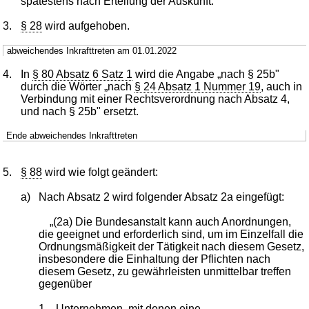
spätestens nach Erteilung der Auskunft."
3.
§ 28
wird aufgehoben.
abweichendes Inkrafttreten am 01.01.2022
4.
In
§ 80 Absatz 6 Satz 1
wird die Angabe „nach § 25b"
durch die Wörter „nach
§ 24 Absatz 1 Nummer 19
, auch in
Verbindung mit einer Rechtsverordnung nach Absatz 4,
und nach § 25b" ersetzt.
Ende abweichendes Inkrafttreten
5.
§ 88
wird wie folgt geändert:
a)
Nach Absatz 2 wird folgender Absatz 2a eingefügt:
„(2a) Die Bundesanstalt kann auch Anordnungen,
die geeignet und erforderlich sind, um im Einzelfall die
Ordnungsmäßigkeit der Tätigkeit nach diesem Gesetz,
insbesondere die Einhaltung der Pflichten nach
diesem Gesetz, zu gewährleisten unmittelbar treffen
gegenüber
1.
Unternehmen, mit denen eine