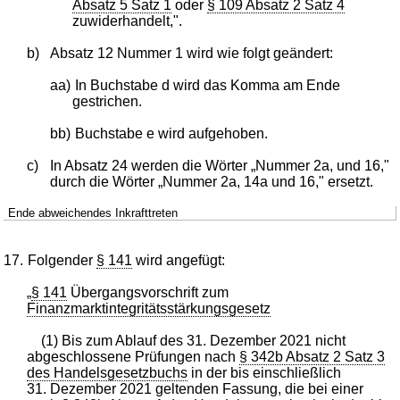
Absatz 5 Satz 1
oder
§ 109 Absatz 2 Satz 4
zuwiderhandelt,".
b)
Absatz 12 Nummer 1 wird wie folgt geändert:
aa)
In Buchstabe d wird das Komma am Ende
gestrichen.
bb)
Buchstabe e wird aufgehoben.
c)
In Absatz 24 werden die Wörter „Nummer 2a, und 16,"
durch die Wörter „Nummer 2a, 14a und 16," ersetzt.
Ende abweichendes Inkrafttreten
17.
Folgender
§ 141
wird angefügt:
„
§ 141
Übergangsvorschrift zum
Finanzmarktintegritätsstärkungsgesetz
(1) Bis zum Ablauf des 31. Dezember 2021 nicht
abgeschlossene Prüfungen nach
§ 342b Absatz 2 Satz 3
des Handelsgesetzbuchs
in der bis einschließlich
31. Dezember 2021 geltenden Fassung, die bei einer