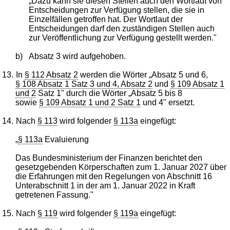
„Dazu kann sie diesen Stellen auch den Wortlaut von
Entscheidungen zur Verfügung stellen, die sie in
Einzelfällen getroffen hat. Der Wortlaut der
Entscheidungen darf den zuständigen Stellen auch
zur Veröffentlichung zur Verfügung gestellt werden."
b)
Absatz 3 wird aufgehoben.
13.
In
§ 112 Absatz 2
werden die Wörter „Absatz 5 und 6,
§ 108 Absatz 1 Satz 3 und 4, Absatz 2
und
§ 109 Absatz 1
und 2
Satz 1" durch die Wörter „Absatz 5 bis 8
sowie
§ 109 Absatz 1 und 2 Satz 1
und 4" ersetzt.
14.
Nach
§ 113
wird folgender
§ 113a
eingefügt:
„
§ 113a
Evaluierung
Das Bundesministerium der Finanzen berichtet den
gesetzgebenden Körperschaften zum 1. Januar 2027 über
die Erfahrungen mit den Regelungen von Abschnitt 16
Unterabschnitt 1 in der am 1. Januar 2022 in Kraft
getretenen Fassung."
15.
Nach
§ 119
wird folgender
§ 119a
eingefügt: