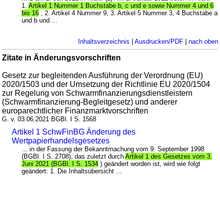
1.
Artikel 1 Nummer 1 Buchstabe b, c und e sowie Nummer 4 und 6
bis 16
, 2. Artikel 4 Nummer 9, 3. Artikel 5 Nummer 3, 4 Buchstabe a
und b und ...
Inhaltsverzeichnis
|
Ausdrucken/PDF
|
nach oben
Zitate in Änderungsvorschriften
Gesetz zur begleitenden Ausführung der Verordnung (EU)
2020/1503 und der Umsetzung der Richtlinie EU 2020/1504
zur Regelung von Schwarmfinanzierungsdienstleistern
(Schwarmfinanzierung-Begleitgesetz) und anderer
europarechtlicher Finanzmarktvorschriften
G. v. 03.06.2021 BGBl. I S. 1568
Artikel 1 SchwFinBG Änderung des
Wertpapierhandelsgesetzes
... in der Fassung der Bekanntmachung vom 9. September 1998
(BGBl. I S. 2708), das zuletzt durch
Artikel 1 des Gesetzes vom 3.
Juni 2021 (BGBl. I S. 1534
) geändert worden ist, wird wie folgt
geändert: 1. Die Inhaltsübersicht ...