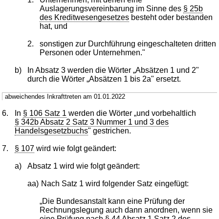
Auslagerungsvereinbarung im Sinne des
§ 25b
des Kreditwesengesetzes
besteht oder bestanden
hat, und
2.
sonstigen zur Durchführung eingeschalteten dritten
Personen oder Unternehmen."
b)
In Absatz 3 werden die Wörter „Absätzen 1 und 2"
durch die Wörter „Absätzen 1 bis 2a" ersetzt.
abweichendes Inkrafttreten am 01.01.2022
6.
In
§ 106 Satz 1
werden die Wörter „und vorbehaltlich
§ 342b Absatz 2 Satz 3 Nummer 1 und 3 des
Handelsgesetzbuchs
" gestrichen.
7.
§ 107
wird wie folgt geändert:
a)
Absatz 1 wird wie folgt geändert:
aa)
Nach Satz 1 wird folgender Satz eingefügt:
„Die Bundesanstalt kann eine Prüfung der
Rechnungslegung auch dann anordnen, wenn sie
eine Prüfung nach
§ 44 Absatz 1 Satz 2 des