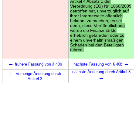
Artikel 4 Absatz 1 der
Verordnung (EG) Nr. 1060/2009
getroffen hat, unverzüglich auf
ihrer Internetseite öffentlich
bekannt zu machen, es sei
denn, diese Veröffentlichung
würde die Finanzmärkte
erheblich gefährden oder zu
einem unverhältnismäßigen
Schaden bei den Beteiligten
führen.
←
→
frühere Fassung von § 40b
nächste Fassung von § 40b
←
nächste Änderung durch Artikel 3
vorherige Änderung durch
→
Artikel 3