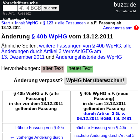
Vorschriftensuche
buzer.de
Normalansicht
§ / Art.
Gesetz
Volltextsuche
Start
>
Inhalt WpHG
>
§ 123
>
alle Fassungen
>
a.F. Fassung ab
13.12.2011
Änderungsalarm
nur in WpHG
Änderung
§ 40b WpHG
vom 13.12.2011
Ähnliche Seiten:
weitere Fassungen von § 40b WpHG
,
alle
Änderungen durch Artikel 3 VermAnlGEG am
13. Dezember 2011
und
Änderungshistorie des WpHG
Hervorhebungen:
alter Text
,
neuer Text
Änderung verpasst?
WpHG hier überwachen!
§ 40b WpHG a.F. (alte
§ 40b WpHG n.F. (neue
Fassung)
Fassung)
in der vor dem 13.12.2011
in der am 13.12.2011
geltenden Fassung
geltenden Fassung
durch Artikel 3 G. v.
06.12.2011 BGBl. I S. 2481
←
→
frühere Fassung von § 40b
nächste Fassung von § 40b
←
nächste Änderung durch Artikel 3
vorherige Änderung durch