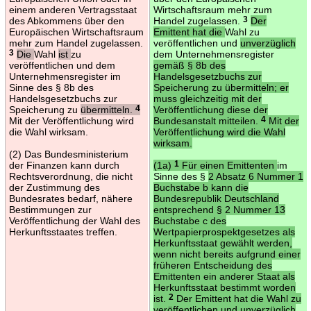
einem anderen Vertragsstaat
Wirtschaftsraum mehr zum
des Abkommens über den
Handel zugelassen.
3
Der
Europäischen Wirtschaftsraum
Emittent hat die
Wahl zu
mehr zum Handel zugelassen.
veröffentlichen und
unverzüglich
3
Die
Wahl
ist
zu
dem Unternehmensregister
veröffentlichen und dem
gemäß § 8b des
Unternehmensregister im
Handelsgesetzbuchs zur
Sinne des § 8b des
Speicherung zu übermitteln; er
Handelsgesetzbuchs zur
muss gleichzeitig mit der
Speicherung zu
übermitteln.
4
Veröffentlichung diese der
Mit der Veröffentlichung wird
Bundesanstalt mitteilen.
4
Mit der
die Wahl wirksam.
Veröffentlichung wird die Wahl
wirksam.
(2) Das Bundesministerium
der Finanzen kann durch
(1a)
1
Für einen Emittenten
im
Rechtsverordnung, die nicht
Sinne des §
2 Absatz 6 Nummer 1
der Zustimmung des
Buchstabe b kann die
Bundesrates bedarf, nähere
Bundesrepublik Deutschland
Bestimmungen zur
entsprechend § 2 Nummer 13
Veröffentlichung der Wahl des
Buchstabe c des
Herkunftsstaates treffen.
Wertpapierprospektgesetzes als
Herkunftsstaat gewählt werden,
wenn nicht bereits aufgrund einer
früheren Entscheidung des
Emittenten ein anderer Staat als
Herkunftsstaat bestimmt worden
ist.
2
Der Emittent hat die Wahl zu
veröffentlichen und unverzüglich