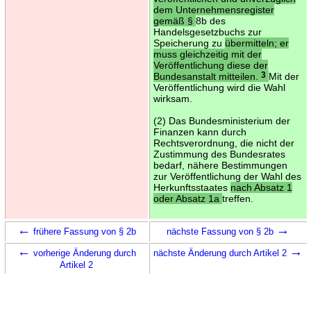
dem Unternehmensregister
gemäß §
8b des
Handelsgesetzbuchs zur
Speicherung zu
übermitteln; er
muss gleichzeitig mit der
Veröffentlichung diese der
Bundesanstalt mitteilen.
3
Mit der
Veröffentlichung wird die Wahl
wirksam.
(2) Das Bundesministerium der
Finanzen kann durch
Rechtsverordnung, die nicht der
Zustimmung des Bundesrates
bedarf, nähere Bestimmungen
zur Veröffentlichung der Wahl des
Herkunftsstaates
nach Absatz 1
oder Absatz 1a
treffen.
←
→
frühere Fassung von § 2b
nächste Fassung von § 2b
←
→
vorherige Änderung durch
nächste Änderung durch Artikel 2
Artikel 2