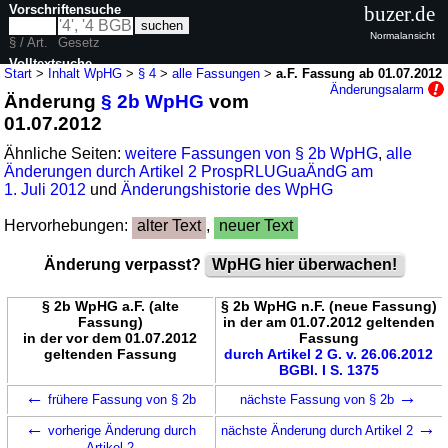
Vorschriftensuche
buzer.de
Normalansicht
§ / Art.
Gesetz
Volltextsuche
Start
>
Inhalt WpHG
>
§ 4
>
alle Fassungen
>
a.F. Fassung ab 01.07.2012
Änderungsalarm
Änderung
§ 2b WpHG
vom
nur in WpHG
01.07.2012
Ähnliche Seiten:
weitere Fassungen von § 2b WpHG
,
alle
Änderungen durch Artikel 2 ProspRLUGuaÄndG am
1. Juli 2012
und
Änderungshistorie des WpHG
Hervorhebungen:
alter Text
,
neuer Text
Änderung verpasst?
WpHG hier überwachen!
§ 2b WpHG a.F. (alte
§ 2b WpHG n.F. (neue Fassung)
Fassung)
in der am 01.07.2012 geltenden
in der vor dem 01.07.2012
Fassung
geltenden Fassung
durch Artikel 2 G. v. 26.06.2012
BGBl. I S. 1375
←
→
frühere Fassung von § 2b
nächste Fassung von § 2b
←
→
vorherige Änderung durch
nächste Änderung durch Artikel 2
Artikel 2