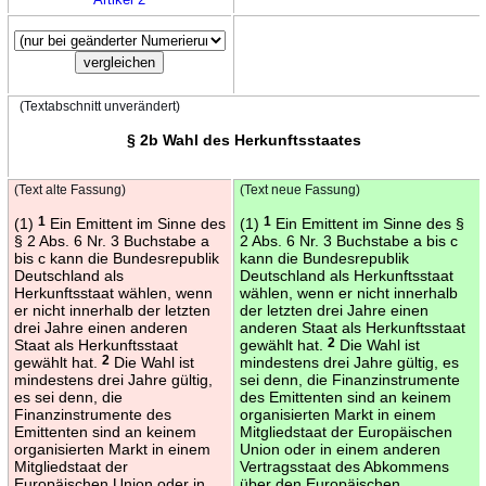
(Textabschnitt unverändert)
§ 2b Wahl des Herkunftsstaates
(Text alte Fassung)
(Text neue Fassung)
(1)
1
Ein Emittent im Sinne des
(1)
1
Ein Emittent im Sinne des §
§ 2 Abs. 6 Nr. 3 Buchstabe a
2 Abs. 6 Nr. 3 Buchstabe a bis c
bis c kann die Bundesrepublik
kann die Bundesrepublik
Deutschland als
Deutschland als Herkunftsstaat
Herkunftsstaat wählen, wenn
wählen, wenn er nicht innerhalb
er nicht innerhalb der letzten
der letzten drei Jahre einen
drei Jahre einen anderen
anderen Staat als Herkunftsstaat
Staat als Herkunftsstaat
gewählt hat.
2
Die Wahl ist
gewählt hat.
2
Die Wahl ist
mindestens drei Jahre gültig, es
mindestens drei Jahre gültig,
sei denn, die Finanzinstrumente
es sei denn, die
des Emittenten sind an keinem
Finanzinstrumente des
organisierten Markt in einem
Emittenten sind an keinem
Mitgliedstaat der Europäischen
organisierten Markt in einem
Union oder in einem anderen
Mitgliedstaat der
Vertragsstaat des Abkommens
Europäischen Union oder in
über den Europäischen