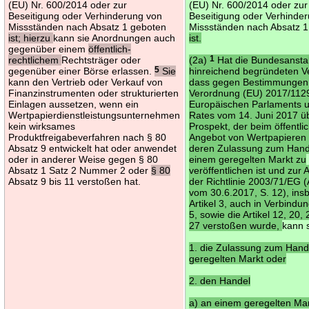
(EU) Nr. 600/2014 oder zur
(EU) Nr. 600/2014 oder zur
Beseitigung oder Verhinderung von
Beseitigung oder Verhinde
Missständen nach Absatz 1 geboten
Missständen nach Absatz 1
ist; hierzu
kann sie Anordnungen auch
ist.
gegenüber einem
öffentlich-
rechtlichem
Rechtsträger oder
(2a)
1
Hat die Bundesanstal
gegenüber einer Börse erlassen.
5
Sie
hinreichend begründeten V
kann den Vertrieb oder Verkauf von
dass gegen Bestimmungen
Finanzinstrumenten oder strukturierten
Verordnung (EU) 2017/112
Einlagen aussetzen, wenn ein
Europäischen Parlaments 
Wertpapierdienstleistungsunternehmen
Rates vom 14. Juni 2017 ü
kein wirksames
Prospekt, der beim öffentli
Produktfreigabeverfahren nach § 80
Angebot von Wertpapieren 
Absatz 9 entwickelt hat oder anwendet
deren Zulassung zum Hand
oder in anderer Weise gegen § 80
einem geregelten Markt zu
Absatz 1 Satz 2 Nummer 2 oder
§ 80
veröffentlichen ist und zur
Absatz 9 bis 11 verstoßen hat.
der Richtlinie 2003/71/EG (
vom 30.6.2017, S. 12), in
Artikel 3, auch in Verbindun
5, sowie die Artikel 12, 20,
27 verstoßen wurde,
kann 
1. die Zulassung zum Hand
geregelten Markt oder
2. den Handel
a) an einem geregelten Mar