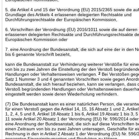
5. die Artikel 4 und 15 der Verordnung (EU) 2015/2365 sowie die au
Grundlage des Artikels 4 erlassenen delegierten Rechtsakte und
Durchführungsrechtsakte der Europäischen Kommission,
6. Vorschriften der Verordnung (EU) 2016/1011 sowie die auf dere
erlassenen delegierten Rechtsakte und Durchführungsrechtsakte de
Europäischen Kommission oder
7. eine Anordnung der Bundesanstalt, die sich auf eine der in den
bis 6 genannte Vorschrift bezieht,
kann die Bundesanstalt zur Verhinderung weiterer Verstöße für ein
von bis zu zwei Jahren die Einstellung der den Verstoß begründend
Handlungen oder Verhaltensweisen verlangen.
2
Bei Verstößen gege
Satz 1 Nummer 3 und 4 genannten Vorschriften sowie gegen Anor
Bundesanstalt, die sich hierauf beziehen, kann sie verlangen, dass 
Verstoß begründenden Handlungen oder Verhaltensweisen dauerha
eingestellt werden sowie deren Wiederholung verhindern.
(7) Die Bundesanstalt kann es einer natürlichen Person, die verantwo
für einen Verstoß gegen die Artikel 14, 15, 16 Absatz 1 und 2, Artike
1, 2, 4, 5 und 8, Artikel 18 Absatz 1 bis 6, Artikel 19 Absatz 1 bis 3, 
11 sowie Artikel 20 Absatz 1 der Verordnung (EU) Nr. 596/2014 ode
eine Anordnung der Bundesanstalt, die sich auf diese Vorschriften be
einen Zeitraum von bis zu zwei Jahren untersagen, Geschäfte für e
Rechnung in den in Artikel 2 Absatz 1 der Verordnung (EU) Nr. 596
genannten Finanzinstrumenten und Produkten zu tätigen.