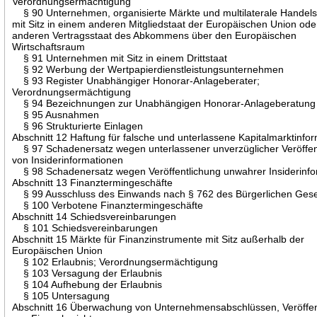
Verordnungsermächtigung
§ 90 Unternehmen, organisierte Märkte und multilaterale Handel
mit Sitz in einem anderen Mitgliedstaat der Europäischen Union ode
anderen Vertragsstaat des Abkommens über den Europäischen
Wirtschaftsraum
§ 91 Unternehmen mit Sitz in einem Drittstaat
§ 92 Werbung der Wertpapierdienstleistungsunternehmen
§ 93 Register Unabhängiger Honorar-Anlageberater;
Verordnungsermächtigung
§ 94 Bezeichnungen zur Unabhängigen Honorar-Anlageberatung
§ 95 Ausnahmen
§ 96 Strukturierte Einlagen
Abschnitt 12 Haftung für falsche und unterlassene Kapitalmarktinfo
§ 97 Schadenersatz wegen unterlassener unverzüglicher Veröffen
von Insiderinformationen
§ 98 Schadenersatz wegen Veröffentlichung unwahrer Insiderinfo
Abschnitt 13 Finanztermingeschäfte
§ 99 Ausschluss des Einwands nach § 762 des Bürgerlichen Ges
§ 100 Verbotene Finanztermingeschäfte
Abschnitt 14 Schiedsvereinbarungen
§ 101 Schiedsvereinbarungen
Abschnitt 15 Märkte für Finanzinstrumente mit Sitz außerhalb der
Europäischen Union
§ 102 Erlaubnis; Verordnungsermächtigung
§ 103 Versagung der Erlaubnis
§ 104 Aufhebung der Erlaubnis
§ 105 Untersagung
Abschnitt 16 Überwachung von Unternehmensabschlüssen, Veröffen