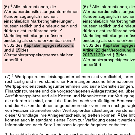
(6)
1
Alle Informationen, die
(6)
1
Alle Informationen, di
Wertpapierdienstleistungsunternehmen
Wertpapierdienstleistungs
Kunden zugänglich machen,
Kunden zugänglich machen
einschließlich Marketingmitteilungen,
einschließlich Marketingmit
müssen redlich und eindeutig sein und
müssen redlich und eindeut
dürfen nicht irreführend sein.
2
dürfen nicht irreführend se
Marketingmitteilungen müssen
Marketingmitteilungen müs
eindeutig als solche erkennbar sein.
3
eindeutig als solche erken
§ 302 des
Kapitalanlagegesetzbuchs
§ 302 des
Kapitalanlagege
und §
15
des
Artikel 22 der Verordnung 
Wertpapierprospektgesetzes bleiben
2017/1129
und §
7
des
unberührt.
Wertpapierprospektgesetze
unberührt.
(7)
1
Wertpapierdienstleistungsunternehmen sind verpflichtet, ihre
rechtzeitig und in verständlicher Form angemessene Informationen
Wertpapierdienstleistungsunternehmen und seine Dienstleistungen,
Finanzinstrumente und die vorgeschlagenen Anlagestrategien, über
Ausführungsplätze und alle Kosten und Nebenkosten zur Verfügung 
die erforderlich sind, damit die Kunden nach vernünftigem Ermessen
und die Risiken der ihnen angebotenen oder von ihnen nachgefragt
von Finanzinstrumenten oder Wertpapierdienstleistungen verstehen
dieser Grundlage ihre Anlageentscheidung treffen können.
2
Die Inf
können auch in standardisierter Form zur Verfügung gestellt werde
Informationen nach Satz 1 müssen folgende Angaben enthalten:
1. hinsichtlich der Arten von Finanzinstrumenten und der vorgesch