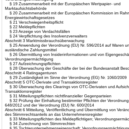
§ 19 Zusammenarbeit mit der Europäischen Wertpapier- und
Marktaufsichtsbehörde
§ 20 Zusammenarbeit mit der Europäischen Kommission im Rah
Energiewirtschaftsgesetzes
§ 21 Verschwiegenheitspflicht
§ 22 Meldepflichten
§ 23 Anzeige von Verdachtsfällen
§ 24 Verpflichtung des Insolvenzverwalters
Abschnitt 3 Marktmissbrauchsüberwachung
§ 25 Anwendung der Verordnung (EU) Nr. 596/2014 auf Waren u
ausländische Zahlungsmittel
§ 26 Übermittlung von Insiderinformationen und von Eigengeschä
Verordnungsermächtigung
§ 27 Aufzeichnungspflichten
§ 28 Überwachung der Geschäfte der bei der Bundesanstalt Besc
Abschnitt 4 Ratingagenturen
§ 29 Zuständigkeit im Sinne der Verordnung (EG) Nr. 1060/2009
Abschnitt 5 OTC-Derivate und Transaktionsregister
§ 30 Überwachung des Clearings von OTC-Derivaten und Aufsich
Transaktionsregister
§ 31 Mitteilungspflichten nichtfinanzieller Gegenparteien
§ 32 Prüfung der Einhaltung bestimmter Pflichten der Verordnung
648/2012 und der Verordnung (EU) Nr. 600/2014
Abschnitt 6 Mitteilung, Veröffentlichung und Übermittlung von Verä
des Stimmrechtsanteils an das Unternehmensregister
§ 33 Mitteilungspflichten des Meldepflichtigen; Verordnungsermä
§ 34 Zurechnung von Stimmrechten
§ 35 Tochterunternehmenseigenschaft; Verordnungsermächtigun