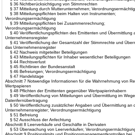
§ 36 Nichtberücksichtigung von Stimmrechten
§ 37 Mitteilung durch Mutterunternehmen; Verordnungsermächti
§ 38 Mitteilungspflichten beim Halten von Instrumenten;
Verordnungsermächtigung
§ 39 Mitteilungspflichten bei Zusammenrechnung;
Verordnungsermächtigung
§ 40 Veröffentlichungspflichten des Emittenten und Übermittlung 
Unternehmensregister
§ 41 Veröffentlichung der Gesamtzahl der Stimmrechte und Überm
das Unternehmensregister
§ 42 Nachweis mitgeteilter Beteiligungen
§ 43 Mitteilungspflichten für Inhaber wesentlicher Beteiligungen
§ 44 Rechtsverlust
§ 45 Richtlinien der Bundesanstalt
§ 46 Befreiungen; Verordnungsermächtigung
§ 47 Handelstage
Abschnitt 7 Notwendige Informationen für die Wahrnehmung von R
Wertpapieren
§ 48 Pflichten der Emittenten gegenüber Wertpapierinhabern
§ 49 Veröffentlichung von Mitteilungen und Übermittlung im Wege
Datenfernübertragung
§ 50 Veröffentlichung zusätzlicher Angaben und Übermittlung an 
Unternehmensregister; Verordnungsermächtigung
§ 51 Befreiung
§ 52 Ausschluss der Anfechtung
Abschnitt 8 Leerverkäufe und Geschäfte in Derivaten
§ 53 Überwachung von Leerverkäufen; Verordnungsermächtigun
Abschnitt 9 Positionslimits und Positionsmanagementkontrollen bei