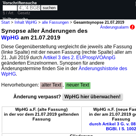
Vorschriftensuche
§ / Art.
Gesetz
Volltextsuche
Start
>
Inhalt WpHG
>
alle Fassungen
>
Gesamtsynopse 21.07.2019
Änderungsalarm
Synopse aller Änderungen des
nur in WpHG
WpHG
am 21.07.2019
Diese Gegenüberstellung vergleicht die jeweils alte Fassung
(linke Spalte) mit der neuen Fassung (rechte Spalte) aller am
21. Juli 2019 durch
Artikel 3 des 2. EUProspVOAnpG
geänderten Einzelnormen. Synopsen für andere
Änderungstermine finden Sie in der
Änderungshistorie des
WpHG
.
Hervorhebungen:
alter Text
,
neuer Text
Änderung verpasst?
WpHG hier überwachen!
WpHG a.F. (alte Fassung)
WpHG n.F. (neue Fa
in der vor dem 21.07.2019 geltenden
in der am 21.07.2019 
Fassung
Fassung
durch Artikel 3 G. v. 0
BGBl. I S. 100
Gliederung