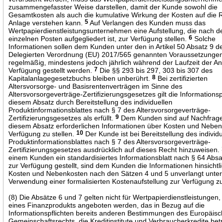
zusammengefasster Weise darstellen, damit der Kunde sowohl die
Gesamtkosten als auch die kumulative Wirkung der Kosten auf die 
Anlage verstehen kann.
5
Auf Verlangen des Kunden muss das
Wertpapierdienstleistungsunternehmen eine Aufstellung, die nach d
einzelnen Posten aufgegliedert ist, zur Verfügung stellen.
6
Solche
Informationen sollen dem Kunden unter den in Artikel 50 Absatz 9 d
Delegierten Verordnung (EU) 2017/565 genannten Voraussetzunge
regelmäßig, mindestens jedoch jährlich während der Laufzeit der An
Verfügung gestellt werden.
7
Die §§ 293 bis 297, 303 bis 307 des
Kapitalanlagegesetzbuchs bleiben unberührt.
8
Bei zertifizierten
Altersvorsorge- und Basisrentenverträgen im Sinne des
Altersvorsorgeverträge-Zertifizierungsgesetzes gilt die Informationsp
diesem Absatz durch Bereitstellung des individuellen
Produktinformationsblattes nach § 7 des Altersvorsorgeverträge-
Zertifizierungsgesetzes als erfüllt.
9
Dem Kunden sind auf Nachfrage
diesem Absatz erforderlichen Informationen über Kosten und Neben
Verfügung zu stellen.
10
Der Kunde ist bei Bereitstellung des individ
Produktinformationsblattes nach § 7 des Altersvorsorgeverträge-
Zertifizierungsgesetzes ausdrücklich auf dieses Recht hinzuweisen.
einem Kunden ein standardisiertes Informationsblatt nach § 64 Absa
zur Verfügung gestellt, sind dem Kunden die Informationen hinsichtli
Kosten und Nebenkosten nach den Sätzen 4 und 5 unverlangt unte
Verwendung einer formalisierten Kostenaufstellung zur Verfügung zu
(8) Die Absätze 6 und 7 gelten nicht für Wertpapierdienstleistungen, d
eines Finanzprodukts angeboten werden, das in Bezug auf die
Informationspflichten bereits anderen Bestimmungen des Europäis
Gemeinschaftsrechts, die Kreditinstitute und Verbraucherkredite bet