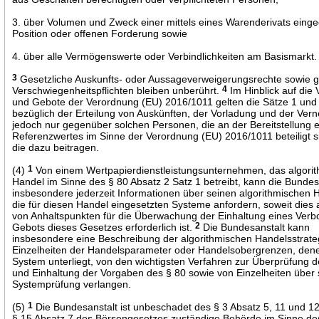
3. über Volumen und Zweck einer mittels eines Warenderivats ein
Position oder offenen Forderung sowie
4. über alle Vermögenswerte oder Verbindlichkeiten am Basismarkt.
3
Gesetzliche Auskunfts- oder Aussageverweigerungsrechte sowie g
Verschwiegenheitspflichten bleiben unberührt.
4
Im Hinblick auf die 
und Gebote der Verordnung (EU) 2016/1011 gelten die Sätze 1 und
bezüglich der Erteilung von Auskünften, der Vorladung und der Ve
jedoch nur gegenüber solchen Personen, die an der Bereitstellung 
Referenzwertes im Sinne der Verordnung (EU) 2016/1011 beteiligt s
die dazu beitragen.
(4)
1
Von einem Wertpapierdienstleistungsunternehmen, das algori
Handel im Sinne des § 80 Absatz 2 Satz 1 betreibt, kann die Bundes
insbesondere jederzeit Informationen über seinen algorithmischen 
die für diesen Handel eingesetzten Systeme anfordern, soweit dies
von Anhaltspunkten für die Überwachung der Einhaltung eines Verb
Gebots dieses Gesetzes erforderlich ist.
2
Die Bundesanstalt kann
insbesondere eine Beschreibung der algorithmischen Handelsstrate
Einzelheiten der Handelsparameter oder Handelsobergrenzen, den
System unterliegt, von den wichtigsten Verfahren zur Überprüfung d
und Einhaltung der Vorgaben des § 80 sowie von Einzelheiten über 
Systemprüfung verlangen.
(5)
1
Die Bundesanstalt ist unbeschadet des § 3 Absatz 5, 11 und 1
§ 15 Absatz 7 des Börsengesetzes zuständige Behörde im Sinne des