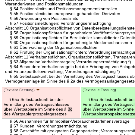
Warenderivaten und Positionsmeldungen
§ 54 Positionslimits und Positionsmanagementkontrollen
§ 55 Positionslimits bei europaweit gehandelten Derivaten
§ 56 Anwendung von Positionslimits
§ 57 Positionsmeldungen; Verordnungsermächtigung
Abschnitt 10 Organisationspflichten von Datenbereitstellungsdienst
§ 58 Organisationspflichten für genehmigte Veröffentlichungssys
§ 59 Organisationspflichten für Bereitsteller konsolidierter Datenti
§ 60 Organisationspflichten für genehmigte Meldemechanismen
§ 61 Überwachung der Organisationspflichten
§ 62 Prüfung der Organisationspflichten; Verordnungsermächtigu
Abschnitt 11 Verhaltenspflichten, Organisationspflichten, Transparen
§ 63 Allgemeine Verhaltensregeln; Verordnungsermächtigung *)
§ 64 Besondere Verhaltensregeln bei der Erbringung von Anlage
und Finanzportfolioverwaltung; Verordnungsermächtigung *)
§ 65 Selbstauskunft bei der Vermittlung des Vertragsschlusses üb
Vermögensanlage im Sinne des § 2a des Vermögensanlagengesetz
(Text alte Fassung)
(Text neue Fassung)
§ 65a Selbstauskunft bei der
§ 65a Selbstauskunft bei
Vermittlung des Vertragsschlusses
Vermittlung des Vertragssc
über Wertpapiere im Sinne des §
3c
über Wertpapiere im Sinne
des Wertpapierprospektgesetzes
Wertpapierprospektgesetz
§ 66 Ausnahmen für Immobiliar-Verbraucherdarlehensverträge
§ 67 Kunden; Verordnungsermächtigung
§ 68 Geschäfte mit geeigneten Gegenparteien; Verordnungsermä