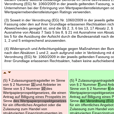
Verordnung (EG) Nr. 1060/2009 in der jeweils geltenden Fassung, s
Unternehmen bei der Erbringung von Wertpapierdienstleistungen o
Wertpapiernebendienstleistungen Ratings verwenden.
(3) Soweit in der Verordnung (EG) Nr. 1060/2009 in der jeweils gel
Fassung oder den auf ihrer Grundlage erlassenen Rechtsakten nich
Abweichendes geregelt ist, sind die §§ 2, 3, 6 bis 13, 17 Absatz 2, §
Ausnahme von Absatz 7 Satz 5 bis 8, § 21 mit Ausnahme von Absatz
bis 5 für die Ausübung der Aufsicht durch die Bundesanstalt nach d
1, 2 und 5 entsprechend anzuwenden.
(4) Widerspruch und Anfechtungsklage gegen Maßnahmen der Bund
nach den Absätzen 1 und 2, auch aufgrund oder in Verbindung mit 
Verordnung (EG) Nr. 1060/2009 in der jeweils geltenden Fassung o
ihrer Grundlage erlassenen Rechtsakten, haben keine aufschieben
(5)
1
Zulassungsantragsteller im Sinne
(5)
1
Zulassungsantragstell
von § 2 Nummer
11
und Anbieter im
von § 2 Nummer
7
und Anb
Sinne von § 2 Nummer
10
des
Sinne von § 2 Nummer
6
d
Wertpapierprospektgesetzes, die einen
Wertpapierprospektgesetze
Antrag auf Billigung eines Prospekts im
Antrag auf Billigung eines 
Sinne
des Wertpapierprospektgesetzes
Sinne
der Verordnung (EU)
für ein öffentliches Angebot oder die
für ein öffentliches Angebot
Zulassung zum Handel von
Zulassung zum Handel von
strukturierten Finanzinstrumenten im
strukturierten Finanzinstr