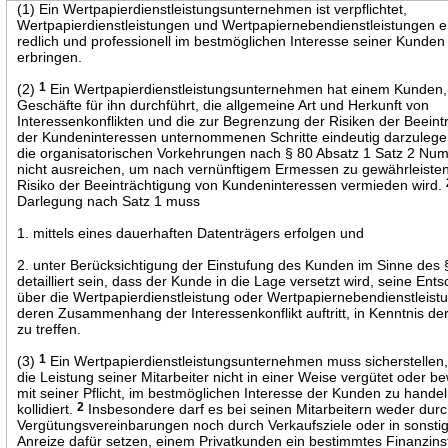
(1) Ein Wertpapierdienstleistungsunternehmen ist verpflichtet,
Wertpapierdienstleistungen und Wertpapiernebendienstleistungen eh
redlich und professionell im bestmöglichen Interesse seiner Kunden
erbringen.
(2)
1
Ein Wertpapierdienstleistungsunternehmen hat einem Kunden,
Geschäfte für ihn durchführt, die allgemeine Art und Herkunft von
Interessenkonflikten und die zur Begrenzung der Risiken der Beeint
der Kundeninteressen unternommenen Schritte eindeutig darzulege
die organisatorischen Vorkehrungen nach § 80 Absatz 1 Satz 2 Nu
nicht ausreichen, um nach vernünftigem Ermessen zu gewährleiste
Risiko der Beeinträchtigung von Kundeninteressen vermieden wird.
Darlegung nach Satz 1 muss
1. mittels eines dauerhaften Datenträgers erfolgen und
2. unter Berücksichtigung der Einstufung des Kunden im Sinne des 
detailliert sein, dass der Kunde in die Lage versetzt wird, seine Ent
über die Wertpapierdienstleistung oder Wertpapiernebendienstleistu
deren Zusammenhang der Interessenkonflikt auftritt, in Kenntnis de
zu treffen.
(3)
1
Ein Wertpapierdienstleistungsunternehmen muss sicherstellen,
die Leistung seiner Mitarbeiter nicht in einer Weise vergütet oder be
mit seiner Pflicht, im bestmöglichen Interesse der Kunden zu handel
kollidiert.
2
Insbesondere darf es bei seinen Mitarbeitern weder dur
Vergütungsvereinbarungen noch durch Verkaufsziele oder in sonsti
Anreize dafür setzen, einem Privatkunden ein bestimmtes Finanzin