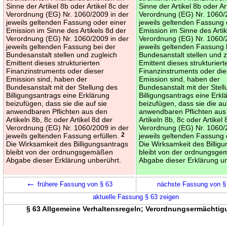
Sinne der Artikel 8b oder Artikel 8c der
Sinne der Artikel 8b oder Ar
Verordnung (EG) Nr. 1060/2009 in der
Verordnung (EG) Nr. 1060/
jeweils geltenden Fassung oder einer
jeweils geltenden Fassung 
Emission im Sinne des Artikels 8d der
Emission im Sinne des Artik
Verordnung (EG) Nr. 1060/2009 in der
Verordnung (EG) Nr. 1060/
jeweils geltenden Fassung bei der
jeweils geltenden Fassung 
Bundesanstalt stellen und zugleich
Bundesanstalt stellen und 
Emittent dieses strukturierten
Emittent dieses strukturiert
Finanzinstruments oder dieser
Finanzinstruments oder die
Emission sind, haben der
Emission sind, haben der
Bundesanstalt mit der Stellung des
Bundesanstalt mit der Stel
Billigungsantrags eine Erklärung
Billigungsantrags eine Erkl
beizufügen, dass sie die auf sie
beizufügen, dass sie die au
anwendbaren Pflichten aus den
anwendbaren Pflichten aus
Artikeln 8b, 8c oder Artikel 8d der
Artikeln 8b, 8c oder Artikel
Verordnung (EG) Nr. 1060/2009 in der
Verordnung (EG) Nr. 1060/
jeweils geltenden Fassung erfüllen.
2
jeweils geltenden Fassung 
Die Wirksamkeit des Billigungsantrags
Die Wirksamkeit des Billig
bleibt von der ordnungsgemäßen
bleibt von der ordnungsg
Abgabe dieser Erklärung unberührt.
Abgabe dieser Erklärung u
←
frühere Fassung von § 63
nächste Fassung von 
aktuelle Fassung § 63 zeigen
§ 63 Allgemeine Verhaltensregeln; Verordnungsermächtigu