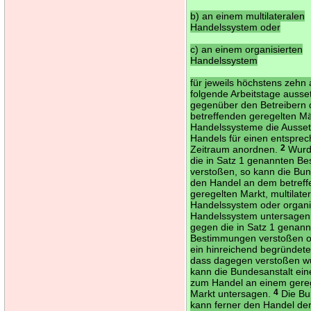
b) an einem multilateralen
Handelssystem oder
c) an einem organisierten
Handelssystem
für jeweils höchstens zehn
folgende Arbeitstage ausse
gegenüber den Betreibern 
betreffenden geregelten M
Handelssysteme die Ausse
Handels für einen entspre
Zeitraum anordnen.
2
Wurd
die in Satz 1 genannten B
verstoßen, so kann die Bun
den Handel an dem betref
geregelten Markt, multilate
Handelssystem oder organi
Handelssystem untersage
gegen die in Satz 1 genan
Bestimmungen verstoßen o
ein hinreichend begründete
dass dagegen verstoßen w
kann die Bundesanstalt ei
zum Handel an einem gere
Markt untersagen.
4
Die Bu
kann ferner den Handel de