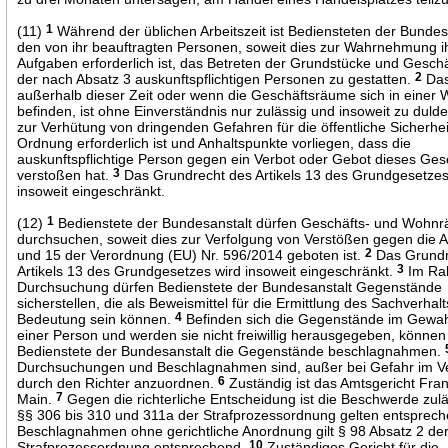
(11)
1
Während der üblichen Arbeitszeit ist Bediensteten der Bundes
den von ihr beauftragten Personen, soweit dies zur Wahrnehmung i
Aufgaben erforderlich ist, das Betreten der Grundstücke und Gesc
der nach Absatz 3 auskunftspflichtigen Personen zu gestatten.
2
Das
außerhalb dieser Zeit oder wenn die Geschäftsräume sich in einer
befinden, ist ohne Einverständnis nur zulässig und insoweit zu dulde
zur Verhütung von dringenden Gefahren für die öffentliche Sicherhe
Ordnung erforderlich ist und Anhaltspunkte vorliegen, dass die
auskunftspflichtige Person gegen ein Verbot oder Gebot dieses Ges
verstoßen hat.
3
Das Grundrecht des Artikels 13 des Grundgesetzes
insoweit eingeschränkt.
(12)
1
Bedienstete der Bundesanstalt dürfen Geschäfts- und Wohn
durchsuchen, soweit dies zur Verfolgung von Verstößen gegen die Ar
und 15 der Verordnung (EU) Nr. 596/2014 geboten ist.
2
Das Grundr
Artikels 13 des Grundgesetzes wird insoweit eingeschränkt.
3
Im Ra
Durchsuchung dürfen Bedienstete der Bundesanstalt Gegenstände
sicherstellen, die als Beweismittel für die Ermittlung des Sachverhal
Bedeutung sein können.
4
Befinden sich die Gegenstände im Gew
einer Person und werden sie nicht freiwillig herausgegeben, können
Bedienstete der Bundesanstalt die Gegenstände beschlagnahmen.
Durchsuchungen und Beschlagnahmen sind, außer bei Gefahr im V
durch den Richter anzuordnen.
6
Zuständig ist das Amtsgericht Fra
Main.
7
Gegen die richterliche Entscheidung ist die Beschwerde zul
§§ 306 bis 310 und 311a der Strafprozessordnung gelten entsprec
Beschlagnahmen ohne gerichtliche Anordnung gilt § 98 Absatz 2 de
Strafprozessordnung entsprechend.
10
Zuständiges Gericht für die