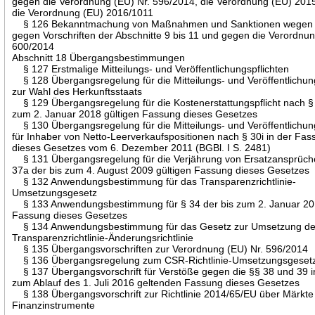
gegen die Verordnung (EU) Nr. 596/2014, die Verordnung (EU) 201
die Verordnung (EU) 2016/1011
§ 126 Bekanntmachung von Maßnahmen und Sanktionen wegen 
gegen Vorschriften der Abschnitte 9 bis 11 und gegen die Verordnun
600/2014
Abschnitt 18 Übergangsbestimmungen
§ 127 Erstmalige Mitteilungs- und Veröffentlichungspflichten
§ 128 Übergangsregelung für die Mitteilungs- und Veröffentlichun
zur Wahl des Herkunftsstaats
§ 129 Übergangsregelung für die Kostenerstattungspflicht nach § 
zum 2. Januar 2018 gültigen Fassung dieses Gesetzes
§ 130 Übergangsregelung für die Mitteilungs- und Veröffentlichun
für Inhaber von Netto-Leerverkaufspositionen nach § 30i in der Fa
dieses Gesetzes vom 6. Dezember 2011 (BGBl. I S. 2481)
§ 131 Übergangsregelung für die Verjährung von Ersatzansprüch
37a der bis zum 4. August 2009 gültigen Fassung dieses Gesetzes
§ 132 Anwendungsbestimmung für das Transparenzrichtlinie-
Umsetzungsgesetz
§ 133 Anwendungsbestimmung für § 34 der bis zum 2. Januar 201
Fassung dieses Gesetzes
§ 134 Anwendungsbestimmung für das Gesetz zur Umsetzung de
Transparenzrichtlinie-Änderungsrichtlinie
§ 135 Übergangsvorschriften zur Verordnung (EU) Nr. 596/2014
§ 136 Übergangsregelung zum CSR-Richtlinie-Umsetzungsgeset
§ 137 Übergangsvorschrift für Verstöße gegen die §§ 38 und 39 in
zum Ablauf des 1. Juli 2016 geltenden Fassung dieses Gesetzes
§ 138 Übergangsvorschrift zur Richtlinie 2014/65/EU über Märkte 
Finanzinstrumente