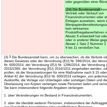
oder gegenüber einer Börs
(2d) Die Bundesanstalt
kan
Vertrieb oder Verkauf von
Finanzinstrumenten oder st
Einlagen aussetzen, wenn 
Wertpapierdienstleistungs
kein wirksames
Produktfreigabeverfahren 
Absatz 9 entwickelt hat od
oder in anderer Weise geg
Absatz 1 Satz 2 Nummer 2 
9 bis 11 verstoßen hat.
(3)
1
Die Bundesanstalt kann, um zu überwachen, ob die Verbote o
dieses Gesetzes oder der Verordnung (EU) Nr. 596/2014, der Vero
Nr. 600/2014, der Verordnung (EU) Nr. 1286/2014, der Verordnung 
2015/2365, der Verordnung (EU) 2016/1011 eingehalten werden, o
prüfen, ob die Voraussetzungen für eine Maßnahme nach § 15 ode
Artikel 42 der Verordnung (EU) Nr. 600/2014 vorliegen, von jederm
Auskünfte, die Vorlage von Unterlagen oder sonstigen Daten und di
Überlassung von Kopien verlangen sowie Personen laden und ver
Sie kann insbesondere folgende Angaben verlangen:
1. über Veränderungen im Bestand in Finanzinstrumenten,
2. über die Identität weiterer Personen, insbesondere der Auftragge
aus Geschäften berechtigten oder verpflichteten Personen,