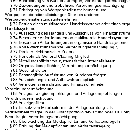
§ 69 Bearbeitung von Kundenaufträgen; Verordnungsermächtigu
§ 70 Zuwendungen und Gebühren; Verordnungsermächtigung
§ 71 Erbringung von Wertpapierdienstleistungen und
Wertpapiernebendienstleistungen über ein anderes
Wertpapierdienstleistungsunternehmen
§ 72 Betrieb eines multilateralen Handelssystems oder eines orga
Handelssystems
§ 73 Aussetzung des Handels und Ausschluss von Finanzinstrum
§ 74 Besondere Anforderungen an multilaterale Handelssysteme
§ 75 Besondere Anforderungen an organisierte Handelssysteme
§ 76 KMU-Wachstumsmärkte; Verordnungsermächtigung *)
§ 77 Direkter elektronischer Zugang
§ 78 Handeln als General-Clearing-Mitglied
§ 79 Mitteilungspflicht von systematischen Internalisierern
§ 80 Organisationspflichten; Verordnungsermächtigung
§ 81 Geschäftsleiter
§ 82 Bestmögliche Ausführung von Kundenaufträgen
§ 83 Aufzeichnungs- und Aufbewahrungspflicht
§ 84 Vermögensverwahrung und Finanzsicherheiten;
Verordnungsermächtigung
§ 85 Anlagestrategieempfehlungen und Anlageempfehlungen;
Verordnungsermächtigung
§ 86 Anzeigepflicht
§ 87 Einsatz von Mitarbeitern in der Anlageberatung, als
Vertriebsbeauftragte, in der Finanzportfolioverwaltung oder als Com
Beauftragte; Verordnungsermächtigung
§ 88 Überwachung der Meldepflichten und Verhaltensregeln
§ 89 Prüfung der Meldepflichten und Verhaltensregeln;