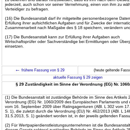
jederzeit, auch schon vor seiner Vernehmung, einen von ihm zu wä
Verteidiger zu befragen.
(16) Die Bundesanstalt darf ihr mitgeteilte personenbezogene Daten
Erfüllung ihrer aufsichtlichen Aufgaben und für Zwecke der internati
Zusammenarbeit nach Maßgabe des § 18 speichern, verändern und
(17) Die Bundesanstalt kann zur Erfüllung ihrer Aufgaben auch
Wirtschaftsprüfer oder Sachverständige bei Ermittlungen oder Übe
einsetzen.
←
frühere Fassung von § 29
(heute geltende Fass
aktuelle Fassung § 29 zeigen
§ 29 Zuständigkeit im Sinne der Verordnung (EG) Nr. 1060
(1) Die Bundesanstalt ist zuständige Behörde im Sinne des Artikels 
Verordnung (EG) Nr. 1060/2009 des Europäischen Parlaments und 
vom 16. September 2009 über Ratingagenturen (ABl. L 302 vom 17
S. 1), die zuletzt durch die Verordnung (EU) Nr. 462/2013 (ABl. L 1
31.5.2013, S. 1) geändert worden ist, in der jeweils geltenden Fass
(2) Für Wertpapierdienstleistungsunternehmen ist die Bundesanstal
diesem Gesetz sektoral zuständige Behörde im Sinne des Artikels 2