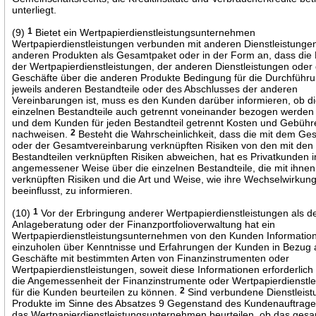
unterliegt.
(9)
1
Bietet ein Wertpapierdienstleistungsunternehmen
Wertpapierdienstleistungen verbunden mit anderen Dienstleistunge
anderen Produkten als Gesamtpaket oder in der Form an, dass die
der Wertpapierdienstleistungen, der anderen Dienstleistungen oder
Geschäfte über die anderen Produkte Bedingung für die Durchführ
jeweils anderen Bestandteile oder des Abschlusses der anderen
Vereinbarungen ist, muss es den Kunden darüber informieren, ob d
einzelnen Bestandteile auch getrennt voneinander bezogen werde
und dem Kunden für jeden Bestandteil getrennt Kosten und Gebühr
nachweisen.
2
Besteht die Wahrscheinlichkeit, dass die mit dem G
oder der Gesamtvereinbarung verknüpften Risiken von den mit den
Bestandteilen verknüpften Risiken abweichen, hat es Privatkunden i
angemessener Weise über die einzelnen Bestandteile, die mit ihnen
verknüpften Risiken und die Art und Weise, wie ihre Wechselwirkung
beeinflusst, zu informieren.
(10)
1
Vor der Erbringung anderer Wertpapierdienstleistungen als d
Anlageberatung oder der Finanzportfolioverwaltung hat ein
Wertpapierdienstleistungsunternehmen von den Kunden Informatio
einzuholen über Kenntnisse und Erfahrungen der Kunden in Bezug 
Geschäfte mit bestimmten Arten von Finanzinstrumenten oder
Wertpapierdienstleistungen, soweit diese Informationen erforderlich
die Angemessenheit der Finanzinstrumente oder Wertpapierdienstl
für die Kunden beurteilen zu können.
2
Sind verbundene Dienstleist
Produkte im Sinne des Absatzes 9 Gegenstand des Kundenauftrag
das Wertpapierdienstleistungsunternehmen beurteilen, ob das ges