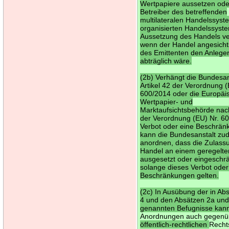
Wertpapiere aussetzen od
Betreiber des betreffenden
multilateralen Handelssyst
organisierten Handelssyst
Aussetzung des Handels ve
wenn der Handel angesicht
des Emittenten den Anlege
abträglich wäre.
(2b) Verhängt die Bundesan
Artikel 42 der Verordnung (
600/2014 oder die Europäi
Wertpapier- und
Marktaufsichtsbehörde nach
der Verordnung (EU) Nr. 6
Verbot oder eine Beschrän
kann die Bundesanstalt z
anordnen, dass die Zulas
Handel an einem geregelte
ausgesetzt oder eingeschrä
solange dieses Verbot oder
Beschränkungen gelten.
(2c) In Ausübung der in Ab
4 und den Absätzen 2a und
genannten Befugnisse kann
Anordnungen auch gegenü
öffentlich-rechtlichen
Recht