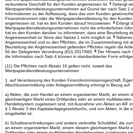
verbundene Geschäft für den Kunden angemessen ist.
3
Gelangt ei
Wertpapierdienstleistungsunternehmen auf Grund der nach Satz 1 
Informationen zu der Auffassung, dass das vom Kunden gewünscht
Finanzinstrument oder die Wertpapierdienstleistung für den Kunden 
angemessen ist, hat es den Kunden darauf hinzuweisen.
4
Erlangt 
Wertpapierdienstleistungsunternehmen nicht die erforderlichen Info
hat es den Kunden darüber zu informieren, dass eine Beurteilung d
Angemessenheit im Sinne des Satzes 1 nicht möglich ist.
5
Näheres
Angemessenheit und zu den Pflichten, die im Zusammenhang mit d
Beurteilung der Angemessenheit geltenden Pflichten regeln die Artik
56 der Delegierten Verordnung (EU) 2017/565.
6
Der Hinweis nach 
die Information nach Satz 4 können in standardisierter Form erfolge
(11) Die Pflichten nach Absatz 10 gelten nicht, soweit das
Wertpapierdienstleistungsunternehmen
1. auf Veranlassung des Kunden Finanzkommissionsgeschäft, Eige
Abschlussvermittlung oder Anlagevermittlung erbringt in Bezug auf
a) Aktien, die zum Handel an einem organisierten Markt, an einem 
gleichwertigen Markt eines Drittlandes oder an einem multilateralen
Handelssystem zugelassen sind, mit Ausnahme von Aktien an AIF i
§ 1 Absatz 3 des Kapitalanlagegesetzbuchs, und von Aktien, in die e
eingebettet ist,
b) Schuldverschreibungen und andere verbriefte Schuldtitel, die z
an einem organisierten Markt, einem diesem gleichwertigen Markt e
Drittlandes oder einem multilateralen Handelssystem zugelassen sin