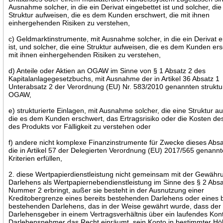
Ausnahme solcher, in die ein Derivat eingebettet ist und solcher, die
Struktur aufweisen, die es dem Kunden erschwert, die mit ihnen
einhergehenden Risiken zu verstehen,
c) Geldmarktinstrumente, mit Ausnahme solcher, in die ein Derivat e
ist, und solcher, die eine Struktur aufweisen, die es dem Kunden ers
mit ihnen einhergehenden Risiken zu verstehen,
d) Anteile oder Aktien an OGAW im Sinne von § 1 Absatz 2 des
Kapitalanlagegesetzbuchs, mit Ausnahme der in Artikel 36 Absatz 1
Unterabsatz 2 der Verordnung (EU) Nr. 583/2010 genannten struktu
OGAW,
e) strukturierte Einlagen, mit Ausnahme solcher, die eine Struktur a
die es dem Kunden erschwert, das Ertragsrisiko oder die Kosten de
des Produkts vor Fälligkeit zu verstehen oder
f) andere nicht komplexe Finanzinstrumente für Zwecke dieses Absa
die in Artikel 57 der Delegierten Verordnung (EU) 2017/565 genann
Kriterien erfüllen,
2. diese Wertpapierdienstleistung nicht gemeinsam mit der Gewähr
Darlehens als Wertpapiernebendienstleistung im Sinne des § 2 Absa
Nummer 2 erbringt, außer sie besteht in der Ausnutzung einer
Kreditobergrenze eines bereits bestehenden Darlehens oder eines b
bestehenden Darlehens, das in der Weise gewährt wurde, dass der
Darlehensgeber in einem Vertragsverhältnis über ein laufendes Ko
Darlehensnehmer das Recht einräumt, sein Konto in bestimmter Hö