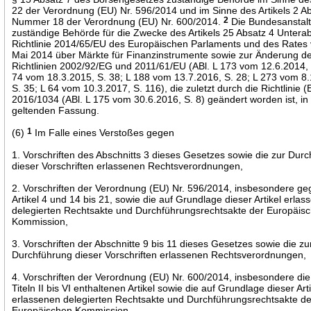
22 der Verordnung (EU) Nr. 596/2014 und im Sinne des Artikels 2 A
Nummer 18 der Verordnung (EU) Nr. 600/2014.
2
Die Bundesanstalt 
zuständige Behörde für die Zwecke des Artikels 25 Absatz 4 Untera
Richtlinie 2014/65/EU des Europäischen Parlaments und des Rates
Mai 2014 über Märkte für Finanzinstrumente sowie zur Änderung d
Richtlinien 2002/92/EG und 2011/61/EU (ABl. L 173 vom 12.6.2014, 
74 vom 18.3.2015, S. 38; L 188 vom 13.7.2016, S. 28; L 273 vom 8
S. 35; L 64 vom 10.3.2017, S. 116), die zuletzt durch die Richtlinie 
2016/1034 (ABl. L 175 vom 30.6.2016, S. 8) geändert worden ist, in 
geltenden Fassung.
(6)
1
Im Falle eines Verstoßes gegen
1. Vorschriften des Abschnitts 3 dieses Gesetzes sowie die zur Dur
dieser Vorschriften erlassenen Rechtsverordnungen,
2. Vorschriften der Verordnung (EU) Nr. 596/2014, insbesondere g
Artikel 4 und 14 bis 21, sowie die auf Grundlage dieser Artikel erla
delegierten Rechtsakte und Durchführungsrechtsakte der Europäis
Kommission,
3. Vorschriften der Abschnitte 9 bis 11 dieses Gesetzes sowie die zu
Durchführung dieser Vorschriften erlassenen Rechtsverordnungen,
4. Vorschriften der Verordnung (EU) Nr. 600/2014, insbesondere die
Titeln II bis VI enthaltenen Artikel sowie die auf Grundlage dieser Art
erlassenen delegierten Rechtsakte und Durchführungsrechtsakte de
Europäischen Kommission,