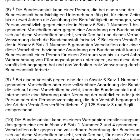
(8)
1
Die Bundesanstalt kann einer Person, die bei einem von der
Bundesanstalt beaufsichtigten Unternehmen tätig ist, für einen Zei
bis zu zwei Jahren die Ausübung der Berufstätigkeit untersagen, we
Person vorsätzlich gegen eine der in Absatz 6 Satz 1 Nummer 1 bis
genannten Vorschriften oder gegen eine Anordnung der Bundesansta
sich auf diese Vorschriften bezieht, verstoßen hat und dieses Verhal
Verwarnung durch die Bundesanstalt fortsetzt.
2
Bei einem Verstoß 
der in Absatz 6 Satz 1 Nummer 5 genannten Vorschriften oder eine 
diese Vorschriften beziehende Anordnung der Bundesanstalt kann d
Bundesanstalt einer Person für einen Zeitraum von bis zu zwei Jahr
Wahrnehmung von Führungsaufgaben untersagen, wenn diese den
vorsätzlich begangen hat und das Verhalten trotz Verwarnung durch
Bundesanstalt fortsetzt.
(9)
1
Bei einem Verstoß gegen eine der in Absatz 6 Satz 1 Nummer 
genannten Vorschriften oder eine vollziehbare Anordnung der Bunde
die sich auf diese Vorschriften bezieht, kann die Bundesanstalt auf i
Internetseite eine Warnung unter Nennung der natürlichen oder juri
Person oder der Personenvereinigung, die den Verstoß begangen h
der Art des Verstoßes veröffentlichen.
2
§ 125 Absatz 3 und 5 gilt
entsprechend.
(10) Die Bundesanstalt kann es einem Wertpapierdienstleistungsu
das gegen eine der in Absatz 6 Satz 1 Nummer 3 und 4 genannten
Vorschriften oder gegen eine vollziehbare Anordnung der Bundesanst
sich auf diese Vorschriften bezieht, verstoßen hat, für einen Zeitrau
zu drei Monaten untersagen, am Handel eines Handelsplatzes teil