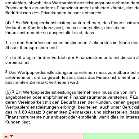
empfehlen, obwohl das Wertpapierdienstleistungsunternehmen de
Privatkunden ein anderes Finanzinstrument anbieten könnte, das d
Bedürfnissen des Privatkunden besser entspricht.
(4)
1
Ein Wertpapierdienstleistungsunternehmen, das Finanzinstru
Verkauf an Kunden konzipiert, muss sicherstellen, dass diese
Finanzinstrumente so ausgestaltet sind, dass
1. sie den Bedürfnissen eines bestimmten Zielmarktes im Sinne des
Absatz 9 entsprechen und
2. die Strategie für den Vertrieb der Finanzinstrumente mit diesem Z
vereinbar ist.
2
Das Wertpapierdienstleistungsunternehmen muss zumutbare Schri
unternehmen, um zu gewährleisten, dass das Finanzinstrument an 
bestimmten Zielmarkt vertrieben wird.
(5)
1
Ein Wertpapierdienstleistungsunternehmen muss die von ihm
angebotenen oder empfohlenen Finanzinstrumente verstehen.
2
Es
deren Vereinbarkeit mit den Bedürfnissen der Kunden, denen gege
Wertpapierdienstleistungen erbringt, beurteilen, auch unter Berücks
des in § 80 Absatz 9 genannten Zielmarktes, und sicherstellen, das
Finanzinstrumente nur anbietet oder empfiehlt, wenn dies im Intere
Kunden liegt.