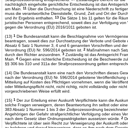
nachträglich eingeholte gerichtliche Entscheidung ist das Amtsgerich
am Main.
11
Über die Durchsuchung ist eine Niederschrift zu fertige
muss die verantwortliche Dienststelle, Grund, Zeit und Ort der Dur
und ihr Ergebnis enthalten.
13
Die Sätze 1 bis 11 gelten für die Räu
juristischer Personen entsprechend, soweit dies zur Verfolgung von
gegen die Verordnung (EU) 2016/1011 geboten ist.
(13)
1
Die Bundesanstalt kann die Beschlagnahme von Vermögensw
beantragen, soweit dies zur Durchsetzung der Verbote und Gebote 
Absatz 6 Satz 1 Nummer 3, 4 und 6 genannten Vorschriften und der
Verordnung (EU) Nr. 596/2014 geboten ist.
2
Maßnahmen nach Satz
durch den Richter anzuordnen.
3
Zuständig ist das Amtsgericht Fra
Main.
4
Gegen eine richterliche Entscheidung ist die Beschwerde zul
§§ 306 bis 310 und 311a der Strafprozessordnung gelten entsprech
(14) Die Bundesanstalt kann eine nach den Vorschriften dieses Ges
nach der Verordnung (EU) Nr. 596/2014 gebotene Veröffentlichung 
Mitteilung auf Kosten des Pflichtigen vornehmen, wenn die Veröffent
oder Mitteilungspflicht nicht, nicht richtig, nicht vollständig oder nicht
vorgeschriebenen Weise erfüllt wird.
(15)
1
Der zur Erteilung einer Auskunft Verpflichtete kann die Auskun
solche Fragen verweigern, deren Beantwortung ihn selbst oder eine
383 Absatz 1 Nummer 1 bis 3 der Zivilprozessordnung bezeichnete
Angehörigen der Gefahr strafgerichtlicher Verfolgung oder eines Ve
nach dem Gesetz über Ordnungswidrigkeiten aussetzen würde.
2
D
Verpflichtete ist über sein Recht zur Verweigerung der Auskunft od
zu belehren und darauf hinzuweisen, dass es ihm nach dem Gesetz f