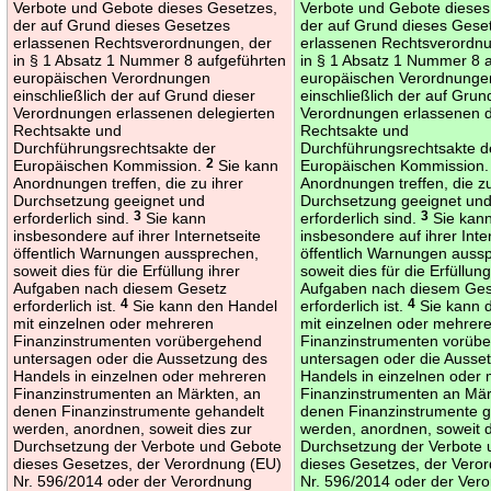
Verbote und Gebote dieses Gesetzes,
Verbote und Gebote dieses
der auf Grund dieses Gesetzes
der auf Grund dieses Gese
erlassenen Rechtsverordnungen, der
erlassenen Rechtsverordnu
in § 1 Absatz 1 Nummer 8 aufgeführten
in § 1 Absatz 1 Nummer 8 
europäischen Verordnungen
europäischen Verordnunge
einschließlich der auf Grund dieser
einschließlich der auf Grun
Verordnungen erlassenen delegierten
Verordnungen erlassenen d
Rechtsakte und
Rechtsakte und
Durchführungsrechtsakte der
Durchführungsrechtsakte d
Europäischen Kommission.
2
Sie kann
Europäischen Kommission
Anordnungen treffen, die zu ihrer
Anordnungen treffen, die zu
Durchsetzung geeignet und
Durchsetzung geeignet un
erforderlich sind.
3
Sie kann
erforderlich sind.
3
Sie kan
insbesondere auf ihrer Internetseite
insbesondere auf ihrer Inte
öffentlich Warnungen aussprechen,
öffentlich Warnungen auss
soweit dies für die Erfüllung ihrer
soweit dies für die Erfüllung
Aufgaben nach diesem Gesetz
Aufgaben nach diesem Ges
erforderlich ist.
4
Sie kann den Handel
erforderlich ist.
4
Sie kann 
mit einzelnen oder mehreren
mit einzelnen oder mehrer
Finanzinstrumenten vorübergehend
Finanzinstrumenten vorüb
untersagen oder die Aussetzung des
untersagen oder die Ausse
Handels in einzelnen oder mehreren
Handels in einzelnen oder
Finanzinstrumenten an Märkten, an
Finanzinstrumenten an Mär
denen Finanzinstrumente gehandelt
denen Finanzinstrumente g
werden, anordnen, soweit dies zur
werden, anordnen, soweit d
Durchsetzung der Verbote und Gebote
Durchsetzung der Verbote
dieses Gesetzes, der Verordnung (EU)
dieses Gesetzes, der Vero
Nr. 596/2014 oder der Verordnung
Nr. 596/2014 oder der Ver