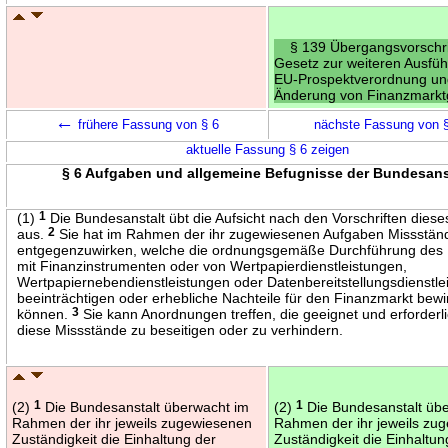
§ 139 Übergangsvorschri
Gesetz zur weiteren Ausfü
EU-Prospektverordnung un
Änderung von Finanzmarkt
←
frühere Fassung von § 6
nächste Fassung von 
aktuelle Fassung § 6 zeigen
§ 6 Aufgaben und allgemeine Befugnisse der Bundesans
(1)
1
Die Bundesanstalt übt die Aufsicht nach den Vorschriften dies
aus.
2
Sie hat im Rahmen der ihr zugewiesenen Aufgaben Missstän
entgegenzuwirken, welche die ordnungsgemäße Durchführung des
mit Finanzinstrumenten oder von Wertpapierdienstleistungen,
Wertpapiernebendienstleistungen oder Datenbereitstellungsdienstle
beeinträchtigen oder erhebliche Nachteile für den Finanzmarkt bew
können.
3
Sie kann Anordnungen treffen, die geeignet und erforderli
diese Missstände zu beseitigen oder zu verhindern.
(2)
1
Die Bundesanstalt überwacht im
(2)
1
Die Bundesanstalt üb
Rahmen der ihr jeweils zugewiesenen
Rahmen der ihr jeweils zu
Zuständigkeit die Einhaltung der
Zuständigkeit die Einhaltun