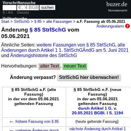
Vorschriftensuche
buzer.de
Normalansicht
§ / Art.
Gesetz
Volltextsuche
Start
>
StrlSchG
>
§ 85
>
alle Fassungen
>
a.F. Fassung ab 05.06.2021
Änderungsalarm
Änderung
§ 85 StrlSchG
vom
nur in StrlSchG
05.06.2021
Ähnliche Seiten:
weitere Fassungen von § 85 StrlSchG
,
alle
Änderungen durch Artikel 1 1. StrlSchGÄndG am 5. Juni 2021
und
Änderungshistorie des StrlSchG
Hervorhebungen:
alter Text
,
neuer Text
Änderung verpasst?
StrlSchG hier überwachen!
§ 85 StrlSchG a.F. (alte
§ 85 StrlSchG n.F. (neue
Fassung)
Fassung)
in der vor dem 05.06.2021
in der am 05.06.2021
geltenden Fassung
geltenden Fassung
durch Artikel 1 G. v.
20.05.2021 BGBl. I S. 1194
←
frühere Fassung von § 85
(heute geltende Fassung)
←
nächste Änderung durch Artikel 1
vorherige Änderung durch