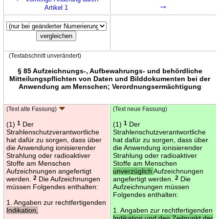
→
Artikel 1
(Textabschnitt unverändert)
§ 85 Aufzeichnungs-, Aufbewahrungs- und behördliche
Mitteilungspflichten von Daten und Bilddokumenten bei der
Anwendung am Menschen; Verordnungsermächtigung
(Text alte Fassung)
(Text neue Fassung)
(1)
1
Der
(1)
1
Der
Strahlenschutzverantwortliche
Strahlenschutzverantwortliche
hat dafür zu sorgen, dass über
hat dafür zu sorgen, dass über
die Anwendung ionisierender
die Anwendung ionisierender
Strahlung oder radioaktiver
Strahlung oder radioaktiver
Stoffe am Menschen
Stoffe am Menschen
Aufzeichnungen angefertigt
unverzüglich
Aufzeichnungen
werden.
2
Die Aufzeichnungen
angefertigt werden.
2
Die
müssen Folgendes enthalten:
Aufzeichnungen müssen
Folgendes enthalten:
1. Angaben zur rechtfertigenden
Indikation,
1. Angaben zur rechtfertigenden
Indikation und den Zeitpunkt der