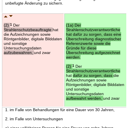
unbefugte Änderung zu sichern.
(2)
1
Der
(1a) Der
Strahlenschutzbeauftragte
hat
Strahlenschutzverantwortliche
die Aufzeichnungen sowie
hat dafür zu sorgen, dass eine
Röntgenbilder, digitale Bilddaten
Überschreitung diagnostischer
und sonstige
Referenzwerte sowie die
Untersuchungsdaten
Gründe für diese
aufzubewahren,
und zwar
Überschreitung aufgezeichnet
werden.
(2)
1
Der
Strahlenschutzverantwortliche
hat
dafür zu sorgen, dass
die
Aufzeichnungen sowie
Röntgenbilder, digitale Bilddaten
und sonstige
Untersuchungsdaten
aufbewahrt werden,
und zwar
1. im Falle von Behandlungen für eine Dauer von 30 Jahren,
2. im Falle von Untersuchungen
a) einer volljährigen Person für eine Dauer von zehn Jahren,