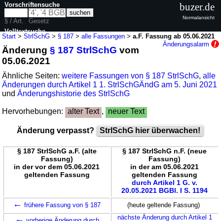
Vorschriftensuche
buzer.de
Normalansicht
§ / Art.
Gesetz
Volltextsuche
Start
>
StrlSchG
>
§ 187
>
alle Fassungen
>
a.F. Fassung ab 05.06.2021
Änderungsalarm
Änderung
§ 187 StrlSchG
vom
nur in StrlSchG
05.06.2021
Ähnliche Seiten:
weitere Fassungen von § 187 StrlSchG
,
alle
Änderungen durch Artikel 1 1. StrlSchGÄndG am 5. Juni 2021
und
Änderungshistorie des StrlSchG
Hervorhebungen:
alter Text
,
neuer Text
Änderung verpasst?
StrlSchG hier überwachen!
§ 187 StrlSchG a.F. (alte
§ 187 StrlSchG n.F. (neue
Fassung)
Fassung)
in der vor dem 05.06.2021
in der am 05.06.2021
geltenden Fassung
geltenden Fassung
durch Artikel 1 G. v.
20.05.2021 BGBl. I S. 1194
←
frühere Fassung von § 187
(heute geltende Fassung)
←
nächste Änderung durch Artikel 1
vorherige Änderung durch