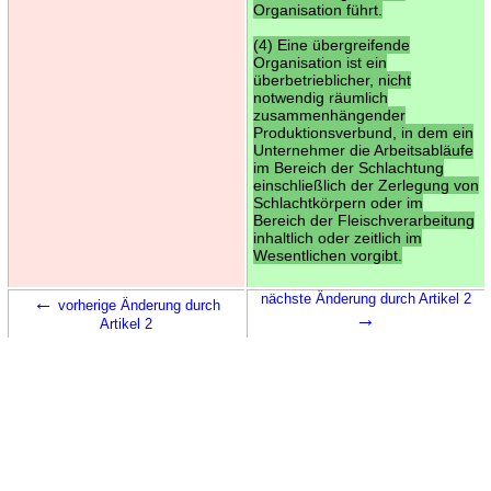
Organisation führt.
(4) Eine übergreifende
Organisation ist ein
überbetrieblicher, nicht
notwendig räumlich
zusammenhängender
Produktionsverbund, in dem ein
Unternehmer die Arbeitsabläufe
im Bereich der Schlachtung
einschließlich der Zerlegung von
Schlachtkörpern oder im
Bereich der Fleischverarbeitung
inhaltlich oder zeitlich im
Wesentlichen vorgibt.
←
nächste Änderung durch Artikel 2
vorherige Änderung durch
→
Artikel 2