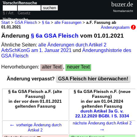
Vorschriftensuche
buzer.de
Normalansicht
§ / Art.
Gesetz
Volltextsuche
Start
>
GSA Fleisch
>
§ 6a
>
alle Fassungen
>
a.F. Fassung ab
01.01.2021
Änderungsalarm
nur in GSA Fleisch
Änderung
§ 6a GSA Fleisch
vom 01.01.2021
Ähnliche Seiten:
alle Änderungen durch Artikel 2
ArbSchKonG am 1. Januar 2021
und
Änderungshistorie des
GSA Fleisch
Hervorhebungen:
alter Text
,
neuer Text
Änderung verpasst?
GSA Fleisch hier überwachen!
§ 6a GSA Fleisch a.F. (alte
§ 6a GSA Fleisch n.F. (neue
Fassung)
Fassung)
in der vor dem 01.01.2021
in der am 01.04.2024
geltenden Fassung
geltenden Fassung
durch Artikel 3a G. v.
22.12.2020 BGBl. I S. 3334
←
nächste Änderung durch Artikel 2
vorherige Änderung durch
→
Artikel 2