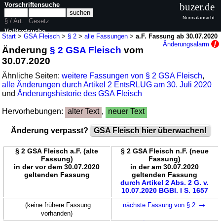
Vorschriftensuche
buzer.de
Normalansicht
§ / Art.
Gesetz
Volltextsuche
Start
>
GSA Fleisch
>
§ 2
>
alle Fassungen
>
a.F. Fassung ab 30.07.2020
Änderungsalarm
Änderung
§ 2 GSA Fleisch
vom
nur in GSA Fleisch
30.07.2020
Ähnliche Seiten:
weitere Fassungen von § 2 GSA Fleisch
,
alle Änderungen durch Artikel 2 EntsRLUG am 30. Juli 2020
und
Änderungshistorie des GSA Fleisch
Hervorhebungen:
alter Text
,
neuer Text
Änderung verpasst?
GSA Fleisch hier überwachen!
§ 2 GSA Fleisch a.F. (alte
§ 2 GSA Fleisch n.F. (neue
Fassung)
Fassung)
in der vor dem 30.07.2020
in der am 30.07.2020
geltenden Fassung
geltenden Fassung
durch Artikel 2 Abs. 2 G. v.
10.07.2020 BGBl. I S. 1657
→
(keine frühere Fassung
nächste Fassung von § 2
vorhanden)