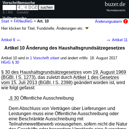
Vorschriftensuche
buzer.de
Normalansicht
§ / Art.
Gesetz
Volltextsuche
Start
>
FANeuReG
>
Art. 10
Änderungsalarm
Hier klicken für
Titel, Fundstelle, Änderungen
etc.
nur in FANeuReG
Artikel 10 - Gesetz zur Neuregelung des
←
→
Artikel 9
Artikel 11
bundesstaatlichen Finanzausgleichssystems
Artikel 10 Änderung des Haushaltsgrundsätzegesetzes
ab dem Jahr 2020 und zur Änderung
haushaltsrechtlicher Vorschriften
Artikel 10 wird in
1 Vorschrift zitiert
und ändert mWv. 18. August 2017
(FANeuReG
k.a.Abk.
)
HGrG
§ 30
G. v. 14.08.2017
BGBl. I S. 3122
(
Nr. 57
); zuletzt geändert durch
Artikel 4
§ 30 des Haushaltsgrundsätzegesetzes
vom
19. August 1969
G. v. 17.12.2018
BGBl. I S. 2522
(BGBl. I S. 1273
), das zuletzt durch
Artikel 1 des Gesetzes
Geltung ab 18.08.2017, abweichend siehe
Artikel 25
vom 15. Juli 2013 (BGBl. I S. 2398
) geändert worden ist, wird
28 Änderungen
|
Drucksachen / Entwurf / Begründung
|
wie folgt gefasst:
wird in 37 Vorschriften zitiert
„
§ 30
Öffentliche Ausschreibung
Dem Abschluss von Verträgen über Lieferungen und
Leistungen muss eine Öffentliche Ausschreibung oder
eine Beschränkte Ausschreibung mit
Teilnahmewettbewerb vorausgehen, sofern nicht die Natur