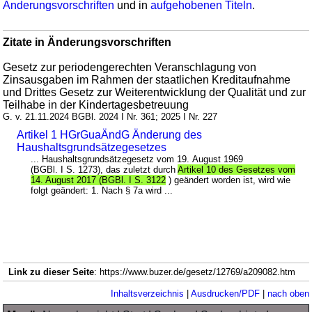
Änderungsvorschriften
und in
aufgehobenen Titeln
.
Zitate in Änderungsvorschriften
Gesetz zur periodengerechten Veranschlagung von
Zinsausgaben im Rahmen der staatlichen Kreditaufnahme
und Drittes Gesetz zur Weiterentwicklung der Qualität und zur
Teilhabe in der Kindertagesbetreuung
G. v. 21.11.2024 BGBl. 2024 I Nr. 361; 2025 I Nr. 227
Artikel 1 HGrGuaÄndG Änderung des
Haushaltsgrundsätzegesetzes
... Haushaltsgrundsätzegesetz vom 19. August 1969
(BGBl. I S. 1273), das zuletzt durch
Artikel 10 des Gesetzes vom
14. August 2017 (BGBl. I S. 3122
) geändert worden ist, wird wie
folgt geändert: 1. Nach § 7a wird ...
Link zu dieser Seite
: https://www.buzer.de/gesetz/12769/a209082.htm
Inhaltsverzeichnis
|
Ausdrucken/PDF
|
nach oben