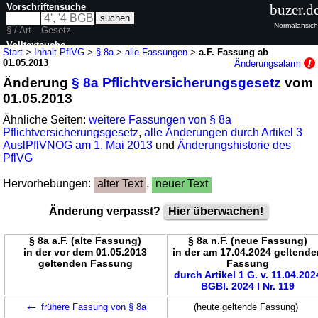
Vorschriftensuche
buzer.d
Normalansich
§ / Art.
Gesetz
Volltextsuche
Start
>
Inhalt PflVG
>
§ 8a
>
alle Fassungen
>
a.F. Fassung ab
01.05.2013
Änderungsalarm
nur in PflVG
Änderung
§ 8a Pflichtversicherungsgesetz
vom
01.05.2013
Ähnliche Seiten:
weitere Fassungen von § 8a
Pflichtversicherungsgesetz
,
alle Änderungen durch Artikel 3
AuslPflVNOG am 1. Mai 2013
und
Änderungshistorie des
PflVG
Hervorhebungen:
alter Text
,
neuer Text
Änderung verpasst?
Hier überwachen!
§ 8a a.F. (alte Fassung)
§ 8a n.F. (neue Fassung)
in der vor dem 01.05.2013
in der am 17.04.2024 geltend
geltenden Fassung
Fassung
durch Artikel 1 G. v. 11.04.202
BGBl. 2024 I Nr. 119
←
frühere Fassung von § 8a
(heute geltende Fassung)