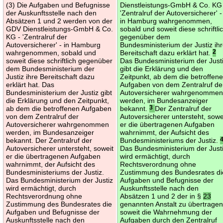
(3) Die Aufgaben und Befugnisse
Dienstleistungs-GmbH & Co. KG
der Auskunftsstelle nach den
'Zentralruf der Autoversicherer' -
Absätzen 1 und 2 werden von der
in Hamburg wahrgenommen,
GDV Dienstleistungs-GmbH & Co.
sobald und soweit diese schriftli
KG - 'Zentralruf der
gegenüber dem
Autoversicherer' - in Hamburg
Bundesministerium der Justiz ih
wahrgenommen, sobald und
Bereitschaft dazu erklärt hat.
2
soweit diese schriftlich gegenüber
Das Bundesministerium der Just
dem Bundesministerium der
gibt die Erklärung und den
Justiz ihre Bereitschaft dazu
Zeitpunkt, ab dem die betroffen
erklärt hat. Das
Aufgaben von dem Zentralruf de
Bundesministerium der Justiz gibt
Autoversicherer wahrgenomme
die Erklärung und den Zeitpunkt,
werden, im Bundesanzeiger
ab dem die betroffenen Aufgaben
bekannt.
3
Der Zentralruf der
von dem Zentralruf der
Autoversicherer untersteht, sowe
Autoversicherer wahrgenommen
er die übertragenen Aufgaben
werden, im Bundesanzeiger
wahrnimmt, der Aufsicht des
bekannt. Der Zentralruf der
Bundesministeriums der Justiz.
Autoversicherer untersteht, soweit
Das Bundesministerium der Just
er die übertragenen Aufgaben
wird ermächtigt, durch
wahrnimmt, der Aufsicht des
Rechtsverordnung ohne
Bundesministeriums der Justiz.
Zustimmung des Bundesrates di
Das Bundesministerium der Justiz
Aufgaben und Befugnisse der
wird ermächtigt, durch
Auskunftsstelle nach den
Rechtsverordnung ohne
Absätzen 1 und 2 der in §
23
Zustimmung des Bundesrates die
genannten Anstalt zu übertragen
Aufgaben und Befugnisse der
soweit die Wahrnehmung der
Auskunftsstelle nach den
Aufgaben durch den Zentralruf