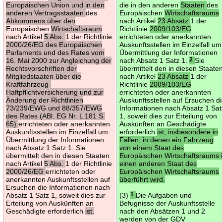
Europäischen Union und in den
die in den anderen
Staaten
des
anderen Vertragsstaaten
des
Europäischen
Wirtschaftsraums
Abkommens über den
nach Artikel
23 Absatz
1 der
Europäischen
Wirtschaftsraum
Richtlinie
2009/103/EG
nach Artikel
5 Abs.
1 der Richtlinie
errichteten oder anerkannten
2000/26/EG des Europäischen
Auskunftsstellen im Einzelfall um
Parlaments und des Rates vom
Übermittlung der Informationen
16. Mai 2000 zur Angleichung der
nach Absatz 1 Satz 1.
2
Sie
Rechtsvorschriften der
übermittelt den in diesen Staate
Mitgliedstaaten über die
nach Artikel
23 Absatz
1 der
Kraftfahrzeug-
Richtlinie
2009/103/EG
Haftpflichtversicherung und zur
errichteten oder anerkannten
Änderung der Richtlinien
Auskunftsstellen auf Ersuchen d
73/239/EWG und 88/357/EWG
Informationen nach Absatz 1 Sat
des Rates (ABl. EG Nr. L 181 S.
1, soweit dies zur Erteilung von
65)
errichteten oder anerkannten
Auskünften an Geschädigte
Auskunftsstellen im Einzelfall um
erforderlich
ist, insbesondere in
Übermittlung der Informationen
Fällen, in denen ein Fahrzeug
nach Absatz 1 Satz 1. Sie
von einem Staat des
übermittelt den in diesen Staaten
Europäischen Wirtschaftsraums 
nach Artikel
5 Abs.
1 der Richtlinie
einen anderen Staat des
2000/26/EG
errichteten oder
Europäischen Wirtschaftsraums
anerkannten Auskunftsstellen auf
überführt wird.
Ersuchen die Informationen nach
Absatz 1 Satz 1, soweit dies zur
(3)
1
Die Aufgaben und
Erteilung von Auskünften an
Befugnisse der Auskunftsstelle
Geschädigte erforderlich
ist.
nach den Absätzen 1 und 2
werden von der GDV