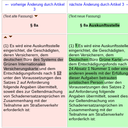
←
vorherige Änderung durch Artikel
nächste Änderung durch Artikel 3
3
(Text alte Fassung)
(Text neue Fassung)
§ 8a
§ 8a
Auskunftsstelle
(1) Es wird eine Auskunftsstelle
(1)
1
Es wird eine Auskunftsstell
eingerichtet, die Geschädigten,
eingerichtet, die Geschädigten,
deren Versicherern, dem
deren Versicherern, dem
deutschen
Büro
des Systems der
Deutschen
Büro
Grüne Karte
un
Grünen Internationalen
dem Entschädigungsfonds nach
Versicherungskarte
und dem
24 Absatz 1 Nummer 1 oder ein
Entschädigungsfonds nach §
12
anderen jeweils mit der Erfüllun
unter den Voraussetzungen des
dieser Aufgaben betrauten
Satzes 2 auf Anforderung
juristischen Person
unter den
folgende Angaben übermittelt,
Voraussetzungen des Satzes 2
soweit dies zur Geltendmachung
auf Anforderung folgende
von Schadenersatzansprüchen im
Angaben übermittelt, soweit dies
Zusammenhang mit der
zur Geltendmachung von
Teilnahme am Straßenverkehr
Schadenersatzansprüchen im
erforderlich ist:
Zusammenhang mit der
Teilnahme am Straßenverkehr
erforderlich ist: