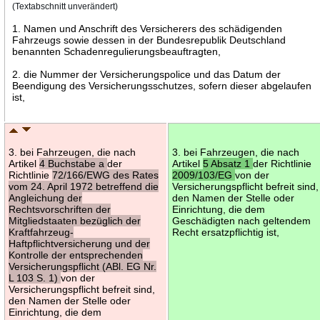
(Textabschnitt unverändert)
1. Namen und Anschrift des Versicherers des schädigenden
Fahrzeugs sowie dessen in der Bundesrepublik Deutschland
benannten Schadenregulierungsbeauftragten,
2. die Nummer der Versicherungspolice und das Datum der
Beendigung des Versicherungsschutzes, sofern dieser abgelaufen
ist,
3. bei Fahrzeugen, die nach
3. bei Fahrzeugen, die nach
Artikel
4 Buchstabe a
der
Artikel
5 Absatz 1
der Richtlinie
Richtlinie
72/166/EWG des Rates
2009/103/EG
von der
vom 24. April 1972 betreffend die
Versicherungspflicht befreit sind,
Angleichung der
den Namen der Stelle oder
Rechtsvorschriften der
Einrichtung, die dem
Mitgliedstaaten bezüglich der
Geschädigten nach geltendem
Kraftfahrzeug-
Recht ersatzpflichtig ist,
Haftpflichtversicherung und der
Kontrolle der entsprechenden
Versicherungspflicht (ABl. EG Nr.
L 103 S. 1)
von der
Versicherungspflicht befreit sind,
den Namen der Stelle oder
Einrichtung, die dem