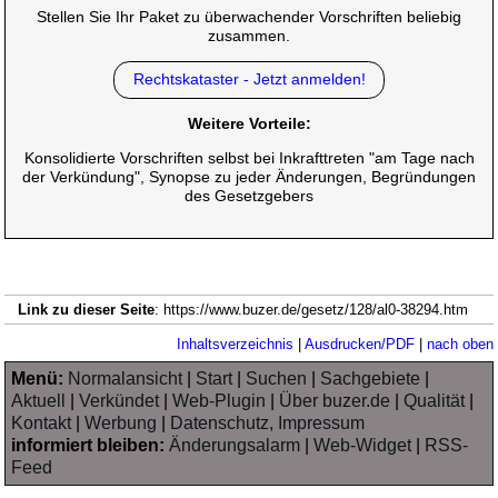
Stellen Sie Ihr Paket zu überwachender Vorschriften beliebig
zusammen.
Rechtskataster - Jetzt anmelden!
Weitere Vorteile:
Konsolidierte Vorschriften selbst bei Inkrafttreten "am Tage nach
der Verkündung", Synopse zu jeder Änderungen, Begründungen
des Gesetzgebers
Link zu dieser Seite
: https://www.buzer.de/gesetz/128/al0-38294.htm
Inhaltsverzeichnis
|
Ausdrucken/PDF
|
nach oben
Menü:
Normalansicht
|
Start
|
Suchen
|
Sachgebiete
|
Aktuell
|
Verkündet
|
Web-Plugin
|
Über buzer.de
|
Qualität
|
Kontakt
|
Werbung
|
Datenschutz, Impressum
informiert bleiben:
Änderungsalarm
|
Web-Widget
|
RSS-
Feed