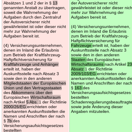
Absätzen 1 und 2 der in §
13
der Autoversicherer nicht
genannten Anstalt zu übertragen,
gewährleistet ist oder dieser nich
soweit die Wahrnehmung der
mehr zur Wahrnehmung der
Aufgaben durch den Zentralruf
Aufgaben bereit ist.
der Autoversicherer nicht
gewährleistet ist oder dieser nicht
(4) Versicherungsunternehmen,
mehr zur Wahrnehmung der
denen im Inland die Erlaubnis
Aufgaben bereit ist.
zum Betrieb der Kraftfahrzeug-
Haftpflichtversicherung für
(4) Versicherungsunternehmen,
Fahrzeuge
erteilt ist, haben der
denen im Inland die Erlaubnis
Auskunftsstelle nach Absatz 3
zum Betrieb der Kraftfahrzeug-
sowie den in den anderen
Haftpflichtversicherung für
Staaten
des Europäischen
Kraftfahrzeuge und Anhänger
Wirtschaftsraums
nach Artikel
2
erteilt ist, haben der
Absatz
1 der Richtlinie
Auskunftsstelle nach Absatz 3
2009/103/EG
errichteten oder
sowie den in den anderen
anerkannten Auskunftsstellen di
Mitgliedstaaten der Europäischen
Namen und Anschriften der nac
Union und den Vertragsstaaten
§
163
des
des
Abkommens über den
Versicherungsaufsichtsgesetzes
Europäischen
Wirtschaftsraum
bestellten
nach Artikel
5 Abs.
1 der Richtlinie
Schadenregulierungsbeauftragt
2000/26/EG
errichteten oder
sowie jede Änderung dieser
anerkannten Auskunftsstellen die
Angaben mitzuteilen.
Namen und Anschriften der nach
§
7b
des
Versicherungsaufsichtsgesetzes
bestellten