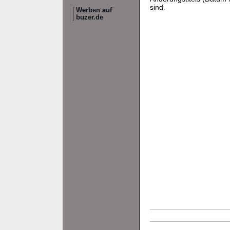
sind.
Werben auf
buzer.de