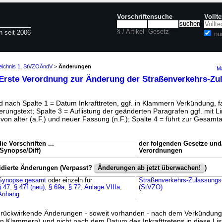
Vorschriftensuche
Vollt
§ / Artikel
Gesetz
n seit 2006
nu
zeichnis 1. StVZOÄndV
>
Änderungen
Ma
Erste Verordnung zur Änderung der Straßenverkehrs-Zu
 nach Spalte 1 = Datum Inkrafttreten, ggf. in Klammern Verkündung, fa
rungstext; Spalte 3 = Auflistung der geänderten Paragrafen ggf. mit L
on alter (a.F.) und neuer Fassung (n.F.); Spalte 4 = führt zur Gesamt
die Vorschriften ...
der folgenden Gesetze und
(Synopse/Diff)
Verordnungen
idierte Änderungen (Verpasst?
Änderungen ab jetzt überwachen!
)
Synopse gesamt
oder einzeln für
Straßenverkehrs-Zulassung
§ 47
,
§ 47f (neu)
,
§ 69a
,
§ 72
,
Anlage VIIIa
,
(StVZO)
Anhang
ss rückwirkende Änderungen - soweit vorhanden - nach dem Verkündun
n Klammern) und nicht nach dem Datum des Inkrafttretens in diese List