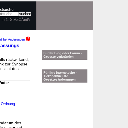
extsuche
r in 1. StVZOÄndV
il bei Änderungen
lassungs-
Für Ihr Blog oder Forum -
Gesetze verknüpfen
lls rückwirkend;
ink zur Synopse
ansicht des
Für Ihre Internetseite -
Ticker aktuellste
Gesetzesänderungen
/oder
s-Ordnung
gsdatum des
e einsortiert