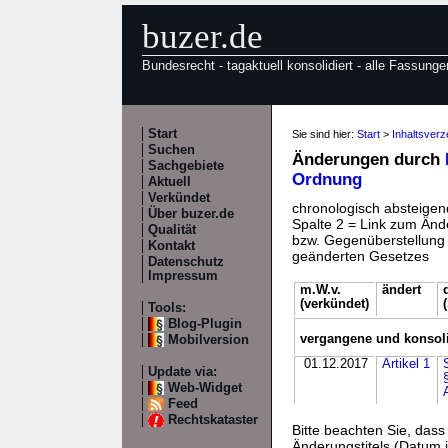
buzer.de
Bundesrecht - tagaktuell konsolidiert - alle Fassunge
Start
Sie sind hier:
Start
>
Inhaltsver
Suchen
Änderungen durch
Sachgebiete
Ordnung
Aktuell
Verkündet
chronologisch absteigend
Über buzer.de
Spalte 2 = Link zum Ände
Qualität
bzw. Gegenüberstellung v
Kontakt
geänderten Gesetzes
Datenschutz
Impressum
m.W.v.
ändert
(verkündet)
Tools:
Blog-Plugin
vergangene und konsol
Mobilversion
01.12.2017
Artikel 1
Update via:
Web-Widget
Feed
Rechtskataster
Bitte beachten Sie, da
Änderungstitels (Datum i